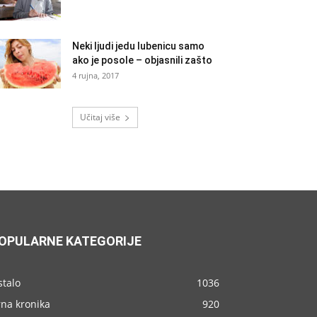
Neki ljudi jedu lubenicu samo
ako je posole – objasnili zašto
4 rujna, 2017
Učitaj više
OPULARNE KATEGORIJE
stalo
1036
rna kronika
920