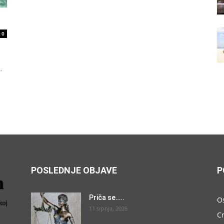
0
.
POSLEDNJE OBJAVE
P
Priča se…..
O
11 srpnja, 2026
C