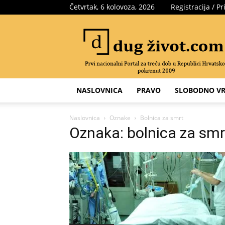
Četvrtak, 6 kolovoza, 2026
Registracija / Pr
Portal
za
treću
dob
NASLOVNICA
PRAVO
SLOBODNO VR
Naslovnica
Oznake
Bolnica za smrt
Oznaka: bolnica za smr