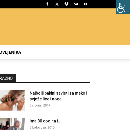
OVLJENIKA
RAZNO
Najbolji bakini savjeti za meko i
svježe lice i noge
5 srpnja, 2017
Ima 80 godina i…
8 kolovoza, 2013