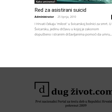
Kako umiremo?
Red za asistirani suicid
Administrator
-
25 lipnja, 2010
I Hrvati čekaju 'milost' u švicarskoj bolnici za smrt. U
Švicarsku, jedinu državu u kojoj je zakonom
dopušteno i stranim državljanima pomoći da umru,..