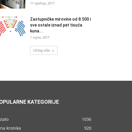
11 siječnja, 2017
Zastupničke mirovine od 8.500 i
sve ostale iznad pet tisuća
kuna...
1 rujna, 2017
Učitaj više
OPULARNE KATEGORIJE
stalo
1036
rna kronika
920