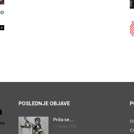
no
0
POSLEDNJE OBJAVE
P
Priča se…..
O
11 srpnja, 2026
C