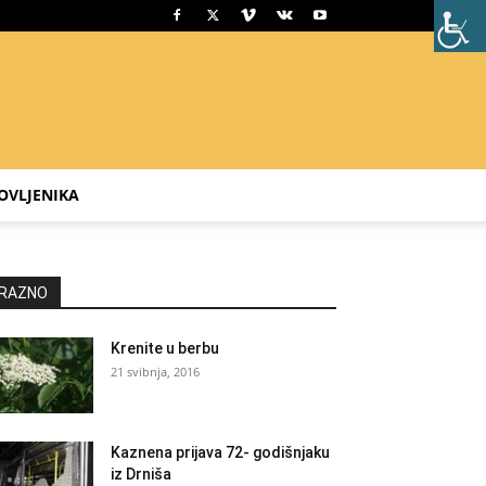
OVLJENIKA
RAZNO
Krenite u berbu
21 svibnja, 2016
Kaznena prijava 72- godišnjaku
iz Drniša