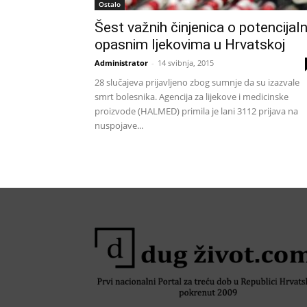
Ostalo
Šest važnih činjenica o potencijal
opasnim ljekovima u Hrvatskoj
Administrator
-
14 svibnja, 2015
28 slučajeva prijavljeno zbog sumnje da su izazvale
smrt bolesnika. Agencija za lijekove i medicinske
proizvode (HALMED) primila je lani 3112 prijava na
nuspojave...