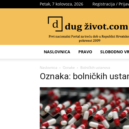
Petak, 7 kolovoza, 2026
Registracija / Prija
Portal
za
treću
dob
NASLOVNICA
PRAVO
SLOBODNO VR
Naslovnica
Oznake
Bolničkih ustanova
Oznaka: bolničkih ust