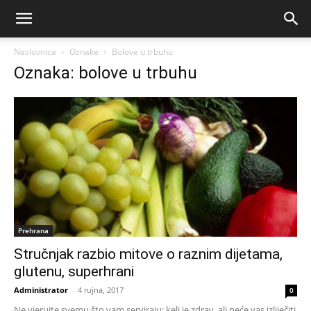
Naslovnica
Oznake
Bolove u trbuhu
Oznaka: bolove u trbuhu
Prehrana
Stručnjak razbio mitove o raznim dijetama,
glutenu, superhrani
Administrator
-
4 rujna, 2017
0
Ne vjerujte svemu što vam serviraju; kelj je zdrav, ali neće vas izliječiti