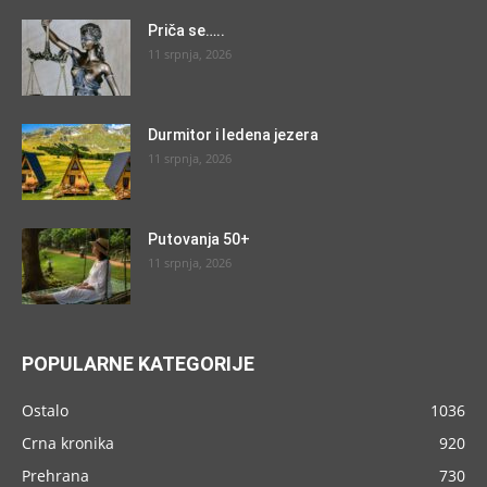
Priča se…..
11 srpnja, 2026
Durmitor i ledena jezera
11 srpnja, 2026
Putovanja 50+
11 srpnja, 2026
POPULARNE KATEGORIJE
Ostalo
1036
Crna kronika
920
Prehrana
730