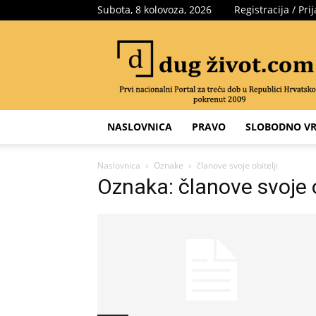
Subota, 8 kolovoza, 2026
Registracija / Pri
Portal
za
treću
dob
NASLOVNICA
PRAVO
SLOBODNO VR
Naslovnica
Oznake
članove svoje obitelji
Oznaka: članove svoje o