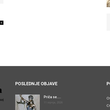
0
POSLEDNJE OBJAVE
P
Priča se…..
O
11 srpnja, 2026
C