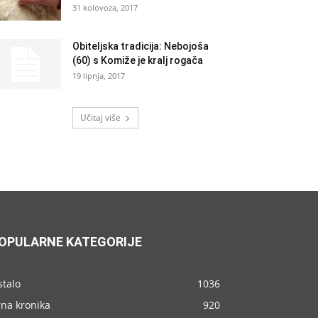
31 kolovoza, 2017
Obiteljska tradicija: Nebojoša
(60) s Komiže je kralj rogača
19 lipnja, 2017
Učitaj više
OPULARNE KATEGORIJE
stalo
1036
rna kronika
920