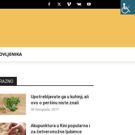
OVLJENIKA
RAZNO
Upotrebljavate ga u kuhinji, ali
ovo o peršinu niste znali
30 listopada, 2017
Akupunktura u Kini popularna i
za četveronožne ljubimce