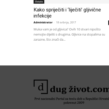
Ostalo
Kako spriječiti i ‘liječiti’ gljivične
infekcije
Administrator
-
18 svibnja, 2017
Muka vam je od gljivica? Ovih 10 stvari nipošto
nemojte dijeliti s drugima. Gljivice na stopalima su
zarazne, što znači da...