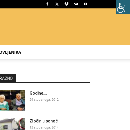
OVLJENIKA
RAZNO
Godine….
29 studenoga, 2012
Zločin u ponoć
15 studenoga, 2014