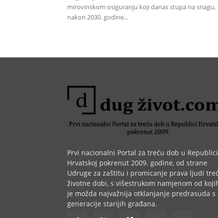
mirovinskom osiguranju koji danas stupa na snagu,
nakon 2030. godine...
Prvi nacionalni Portal za treću dob u Republici
Hrvatskoj pokrenut 2009. godine, od strane
Udruge za zaštitu i promicanje prava ljudi tre
životne dobi, s višestrukom namjenom od koji
je možda najvažnija otklanjanje predrasuda s
generacije starijih građana.