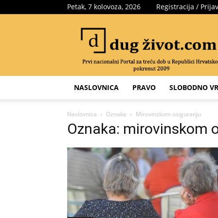
Petak, 7 kolovoza, 2026
Registracija / Prija
Portal
za
treću
dob
NASLOVNICA
PRAVO
SLOBODNO VR
Naslovnica
Oznake
Mirovinskom osiguranju
Oznaka: mirovinskom o