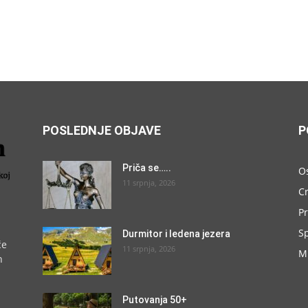
POSLEDNJE OBJAVE
P
Priča se…..
O
11 srpnja, 2026
C
P
S
Durmitor i ledena jezera
će
11 srpnja, 2026
M
h
Putovanja 50+