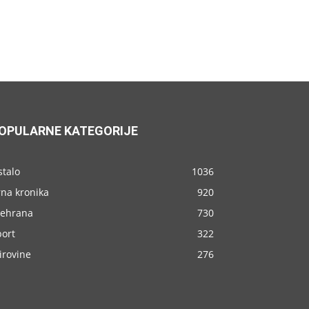
OPULARNE KATEGORIJE
stalo
1036
rna kronika
920
rehrana
730
port
322
irovine
276