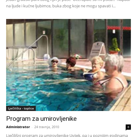
na ljude i kućne ljubimce, buka zbog koje ne mogu spavati i...
Lječilišta - toplice
Program za umirovljenike
Administrator
-
24 travnja, 2010
0
Lječilišni program za umirovljenike Uvijek, pa i u poznijim godinama