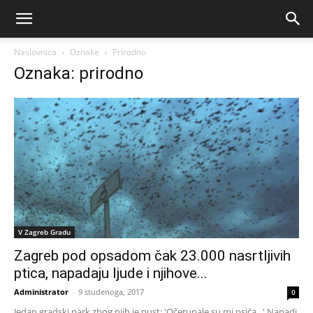
Naslovnica
Oznake
Prirodno
Oznaka: prirodno
V Zagreb Gradu
Zagreb pod opsadom čak 23.000 nasrtljivih
ptica, napadaju ljude i njihove...
Administrator
-
9 studenoga, 2017
0
Jedan gradski park zbog njih je pust: 'Očerupale su mi psića...' Napadi