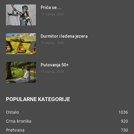
Priča se…..
11 srpnja, 2026
Durmitor i ledena jezera
11 srpnja, 2026
Putovanja 50+
11 srpnja, 2026
POPULARNE KATEGORIJE
Ostalo
1036
Crna kronika
920
Prehrana
730