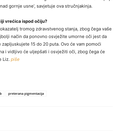
nad gornje usne’, savjetuje ova stručnjakinja.
ji vrećica ispod očiju?
pokazatelj tromog zdravstvenog stanja, zbog čega vaše
ajbolji način da ponovno osvježite umorne oči jest da
zapljuskujete 15 do 20 puta. Ovo će vam pomoći
a i vidljivo će uljepšati i osvježiti oči, zbog čega će
e Liz.
piše
ob
preterana pigmentacija