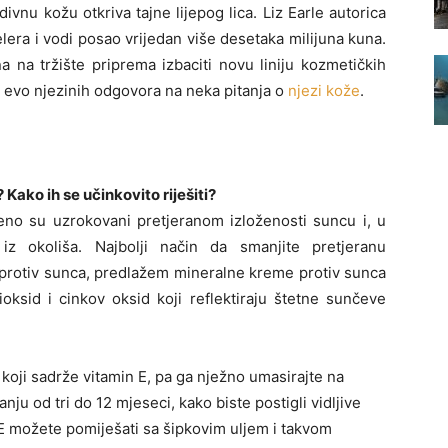
ivnu kožu otkriva tajne lijepog lica. Liz Earle autorica
lera i vodi posao vrijedan više desetaka milijuna kuna.
a na tržište priprema izbaciti novu liniju kozmetičkih
a evo njezinih odgovora na neka pitanja o
njezi kože
.
Kako ih se učinkovito riješiti?
no su uzrokovani pretjeranom izloženosti suncu i, u
iz okoliša. Najbolji način da smanjite pretjeranu
tu protiv sunca, predlažem mineralne kreme protiv sunca
ioksid i cinkov oksid koji reflektiraju štetne sunčeve
di koji sadrže vitamin E, pa ga nježno umasirajte na
nju od tri do 12 mjeseci, kako biste postigli vidljive
a E možete pomiješati sa šipkovim uljem i takvom