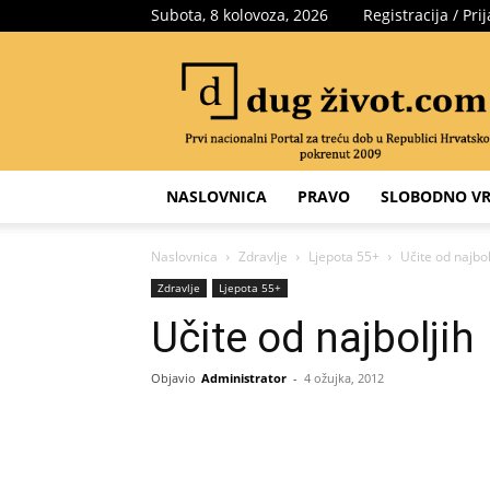
Subota, 8 kolovoza, 2026
Registracija / Pri
Portal
za
treću
dob
NASLOVNICA
PRAVO
SLOBODNO VR
Naslovnica
Zdravlje
Ljepota 55+
Učite od najbol
Zdravlje
Ljepota 55+
Učite od najboljih
Objavio
Administrator
-
4 ožujka, 2012
Share