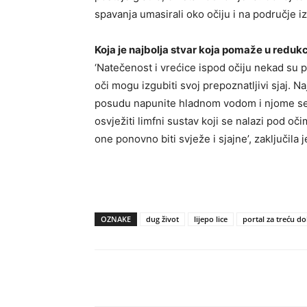
spavanja umasirali oko očiju i na područje iz
Koja je najbolja stvar koja pomaže u redukci
‘Natečenost i vrećice ispod očiju nekad su 
oči mogu izgubiti svoj prepoznatljivi sjaj. N
posudu napunite hladnom vodom i njome se 
osvježiti limfni sustav koji se nalazi pod očim
one ponovno biti svježe i sjajne’, zaključila j
OZNAKE
dug život
lijepo lice
portal za treću d
Share