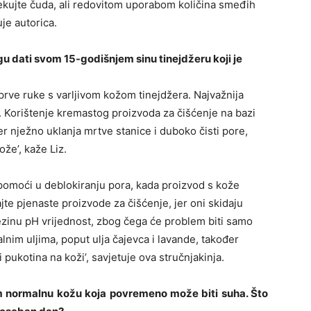
čekujte čuda, ali redovitom uporabom količina smeđih
uje autorica.
ogu dati svom 15-godišnjem sinu tinejdžeru koji je
prve ruke s varljivom kožom tinejdžera. Najvažnija
. Korištenje kremastog proizvoda za čišćenje na bazi
r jer nježno uklanja mrtve stanice i duboko čisti pore,
že’, kaže Liz.
pomoći u deblokiranju pora, kada proizvod s kože
te pjenaste proizvode za čišćenje, jer oni skidaju
ezinu pH vrijednost, zbog čega će problem biti samo
jalnim uljima, poput ulja čajevca i lavande, također
pukotina na koži’, savjetuje ova stručnjakinja.
m normalnu kožu koja povremeno može biti suha. Što