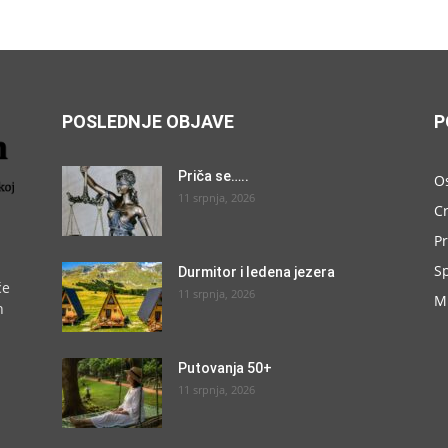
POSLEDNJE OBJAVE
P
Priča se…..
O
11 srpnja, 2026
C
P
S
Durmitor i ledena jezera
će
11 srpnja, 2026
M
h
Putovanja 50+
11 srpnja, 2026