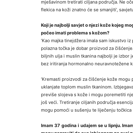
mješavinom tretirati ciljana područja. Ne o
flekica na koži znatno će se smanjiti’, savjet
Koji je najbolji savjet o njezi kože kojeg m
počeo imati problema s kožom?
‘Kao majka tinejdžera imala sam iskustvo iz 
polazna točka je dobar proizvod za čišćenje
biljnih ulja i muslin tkanina najbolji je izbo
bez iritiranja hormonalno neuravnotežene ko
‘Kremasti proizvodi za čišćenje kože mogu 
uklanjate toplom muslin tkaninom. Izbjegavaj
previše slojeva s kože i mogu poremetiti nj
još veći. Tretiranje ciljanih područja esenci
mogu pomoći u sušenju te liječenju točkica i 
Imam 37 godina i udajem se u lipnju. Ima