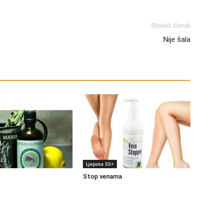
Sljedeći članak
Nije šala
Ljepota 55+
Stop venama