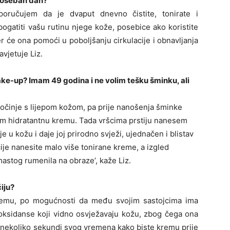
poseban dan?
eporučujem da je dvaput dnevno čistite, tonirate i
bogatiti vašu rutinu njege kože, posebice ako koristite
jer će ona pomoći u poboljšanju cirkulacije i obnavljanja
savjetuje Liz.
make-up? Imam 49 godina i ne volim tešku šminku, ali
počinje s lijepom kožom, pa prije nanošenja šminke
sem hidratantnu kremu. Tada vršcima prstiju nanesem
e u kožu i daje joj prirodno svježi, ujednačen i blistav
je nanesite malo više tonirane kreme, a izgled
stog rumenila na obraze’, kaže Liz.
iju?
 kremu, po mogućnosti da među svojim sastojcima ima
oksidanse koji vidno osvježavaju kožu, zbog čega ona
te nekoliko sekundi svog vremena kako biste kremu prije