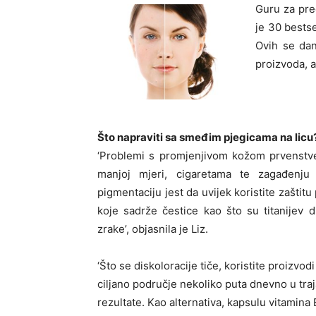
Guru za pred
je 30 bestse
Ovih se dan
proizvoda, 
Što napraviti sa smeđim pjegicama na licu? 
‘Problemi s promjenjivom kožom prvenstve
manjoj mjeri, cigaretama te zagađenju 
pigmentaciju jest da uvijek koristite zašti
koje sadrže čestice kao što su titanijev d
zrake’, objasnila je Liz.
‘Što se diskoloracije tiče, koristite proizvo
ciljano područje nekoliko puta dnevno u traja
rezultate. Kao alternativa, kapsulu vitamin