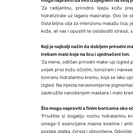
mogu napraviti da ovo izbjegnem na svoj 
‘Za radijantnu, prirodno lijepu kožu pr
hidratizirate uz lagano masiranje. Ovo će o
čista biljna ulja za intenzivnu masažu lica, 
kože, ali vas i opustiti te osloboditi stresa’, 
Koji je najbolji način da dobijem prirodni 
trebam malo boje na licu i ujednačeni ton.
‘Za mene, odličan prirodni make-up izgled 
uvijek prvo kožu očistim, toniziram i nane
toniranu hidratantnu kremu, koja se lako upij
izgled. Na mjesta neravnomjerne pigmentaci
zaokružite nanošenjem maskare i malo krema
Što mogu napraviti s finim boricama oko oč
‘Priuštite si bogatiju noćnu hidratantnu
omega-3 esencijalne masne kiseline i anti
postaje glatka, čvrsta i obnovljena. Odvoji