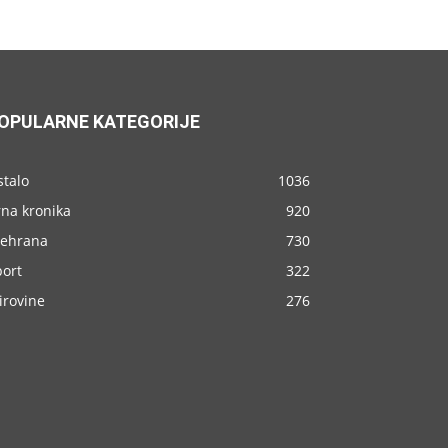
OPULARNE KATEGORIJE
stalo
1036
rna kronika
920
rehrana
730
port
322
irovine
276