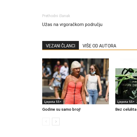
Prethodni članak
Užas na vrgoračkom području
VEZANI ČLANCI
VIŠE OD AUTORA
Ljepota 55+
Ljepota 55+
Godine su samo broj!
Bez celulita