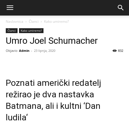
Naslovnica
Članci
Kako umiremo?
Članci
Kako umiremo?
Umro Joel Schumacher
Objavio
Admin
-
23 lipnja, 2020
832
Poznati američki redatelj
režirao je dva nastavka
Batmana, ali i kultni ‘Dan
ludila‘