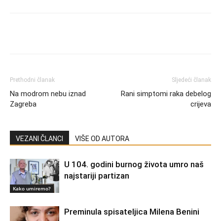
Prethodni članak
Sljedeći članak
Na modrom nebu iznad
Rani simptomi raka debelog
Zagreba
crijeva
VEZANI ČLANCI
VIŠE OD AUTORA
U 104. godini burnog života umro naš
najstariji partizan
Kako umiremo?
Preminula spisateljica Milena Benini