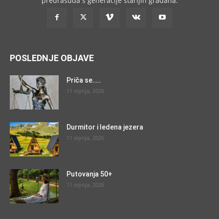
predrasuda s generacije starijih građana.
POSLEDNJE OBJAVE
Priča se…..
11 srpnja, 2026
Durmitor i ledena jezera
11 srpnja, 2026
Putovanja 50+
11 srpnja, 2026