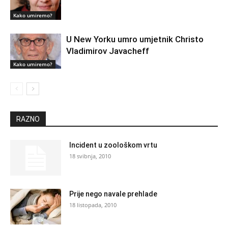
Kako umiremo?
U New Yorku umro umjetnik Christo
Vladimirov Javacheff
Kako umiremo?
RAZNO
Incident u zoološkom vrtu
18 svibnja, 2010
Prije nego navale prehlade
18 listopada, 2010