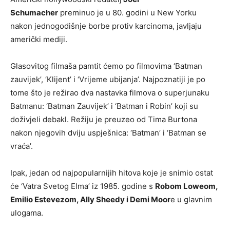
Schumacher
preminuo je u 80. godini u New Yorku
nakon jednogodišnje borbe protiv karcinoma, javljaju
američki mediji.
Glasovitog filmaša pamtit ćemo po filmovima ‘Batman
zauvijek’, ‘Klijent’ i ‘Vrijeme ubijanja’. Najpoznatiji je po
tome što je režirao dva nastavka filmova o superjunaku
Batmanu: ‘Batman Zauvijek’ i ‘Batman i Robin’ koji su
doživjeli debakl. Režiju je preuzeo od Tima Burtona
nakon njegovih dviju uspješnica: ‘Batman’ i ‘Batman se
vraća’.
Ipak, jedan od najpopularnijih hitova koje je snimio ostat
će ‘Vatra Svetog Elma’ iz 1985. godine s
Robom Loweom,
Emilio Estevezom, Ally Sheedy i Demi Moor
e u glavnim
ulogama.