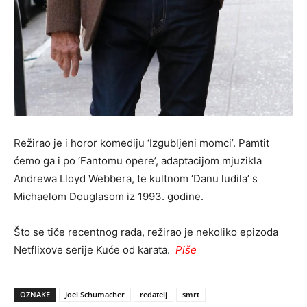
Režirao je i horor komediju ‘Izgubljeni momci’. Pamtit
ćemo ga i po ‘Fantomu opere’, adaptacijom mjuzikla
Andrewa Lloyd Webbera, te kultnom ‘Danu ludila’ s
Michaelom Douglasom iz 1993. godine.
Što se tiče recentnog rada, režirao je nekoliko epizoda
Netflixove serije Kuće od karata.
Piše
OZNAKE
Joel Schumacher
redatelj
smrt