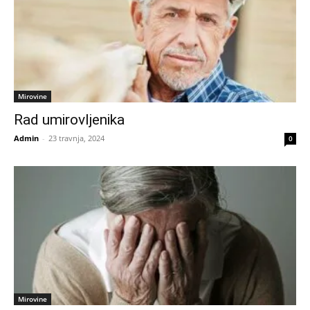
Mirovine
Rad umirovljenika
Admin
-
23 travnja, 2024
0
Mirovine