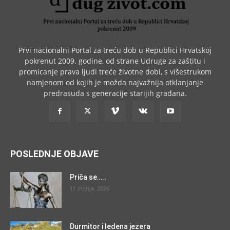
Prvi nacionalni Portal za treću dob u Republici Hrvatskoj
pokrenut 2009. godine, od strane Udruge za zaštitu i
promicanje prava ljudi treće životne dobi, s višestrukom
namjenom od kojih je možda najvažnija otklanjanje
predrasuda s generacije starijih građana.
POSLEDNJE OBJAVE
Priča se…..
11 srpnja, 2026
Durmitor i ledena jezera