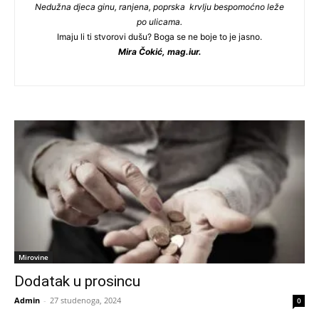
Nedužna djeca ginu, ranjena, poprska krvlju bespomoćno leže
po ulicama.
Imaju li ti stvorovi dušu? Boga se ne boje to je jasno.
Mira
Čokić,
mag.iur.
Mirovine
Dodatak u prosincu
Admin
-
27 studenoga, 2024
0