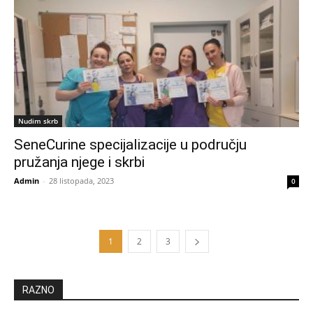
Nudim skrb
SeneCurine specijalizacije u području
pružanja njege i skrbi
Admin
-
28 listopada, 2023
0
1
2
3
RAZNO