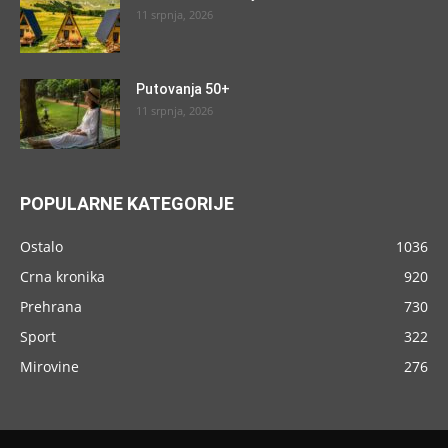
11 srpnja, 2026
Putovanja 50+
11 srpnja, 2026
POPULARNE KATEGORIJE
Ostalo
1036
Crna kronika
920
Prehrana
730
Sport
322
Mirovine
276