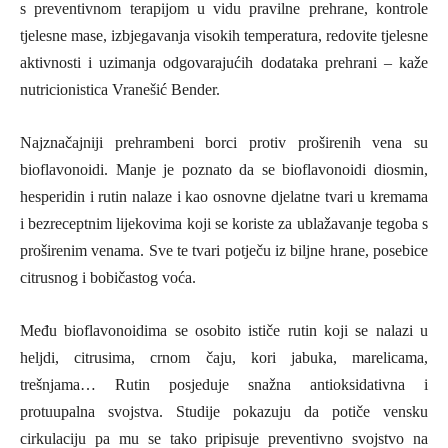
s preventivnom terapijom u vidu pravilne prehrane, kontrole
tjelesne mase, izbjegavanja visokih temperatura, redovite tjelesne
aktivnosti i uzimanja odgovarajućih dodataka prehrani – kaže
nutricionistica Vranešić Bender.
Najznačajniji prehrambeni borci protiv proširenih vena su
bioflavonoidi. Manje je poznato da se bioflavonoidi diosmin,
hesperidin i rutin nalaze i kao osnovne djelatne tvari u kremama
i bezreceptnim lijekovima koji se koriste za ublažavanje tegoba s
proširenim venama. Sve te tvari potječu iz biljne hrane, posebice
citrusnog i bobičastog voća.
Među bioflavonoidima se osobito ističe rutin koji se nalazi u
heljdi, citrusima, crnom čaju, kori jabuka, marelicama,
trešnjama… Rutin posjeduje snažna antioksidativna i
protuupalna svojstva. Studije pokazuju da potiče vensku
cirkulaciju pa mu se tako pripisuje preventivno svojstvo na