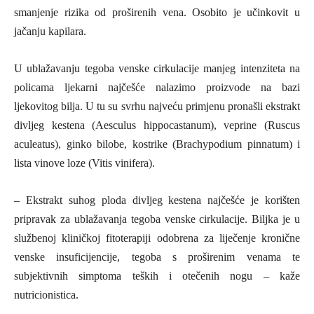
smanjenje rizika od proširenih vena. Osobito je učinkovit u
jačanju kapilara.
U ublažavanju tegoba venske cirkulacije manjeg intenziteta na
policama ljekarni najčešće nalazimo proizvode na bazi
ljekovitog bilja. U tu su svrhu najveću primjenu pronašli ekstrakt
divljeg kestena (Aesculus hippocastanum), veprine (Ruscus
aculeatus), ginko bilobe, kostrike (Brachypodium pinnatum) i
lista vinove loze (Vitis vinifera).
– Ekstrakt suhog ploda divljeg kestena najčešće je korišten
pripravak za ublažavanja tegoba venske cirkulacije. Biljka je u
službenoj kliničkoj fitoterapiji odobrena za liječenje kronične
venske insuficijencije, tegoba s proširenim venama te
subjektivnih simptoma teških i otečenih nogu – kaže
nutricionistica.