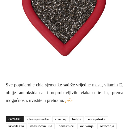
Sve popularnije chia sjemenke sadrže vrijedne masti, vitamin E,
obilje antioksidansa i neprobavljivih vlakana te ih, prema
mogućnosti, uvrstite u prehranu.
piše
OZNAKE
chia sjemenke
crni čaj
heljda
kora jabuke
krvnih žila
maslinova ulja
namirnice
očuvanje
oštećenja