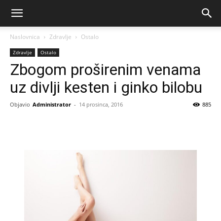
Naslovnica
Zdravlje
Ostalo
Zdravlje
Ostalo
Zbogom proširenim venama
uz divlji kesten i ginko bilobu
Objavio
Administrator
-
14 prosinca, 2016
885