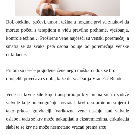
Bol, otekline, grčevi, umor i težina u nogama prvi su znakovi da
morate početi s terapijom u vidu pravilne prehrane, vježbanja,
kontrole težine… Proširene vene najčešći su venski poremećaj, a
smatra se da svaka peta osoba boluje od poremećaja venske
cirkulacije.
Pritom su češće pogođene žene nego muškarci dok se broj
oboljelih povećava s dobi, kaže dr. sc. Darija Vranešić Bender.
Vene su krvne žile koje transportiraju krv prema srcu i sadrže
valvule koje onemogućuju povratak krvi u suprotnom smjeru i
tako prkose gravitaciji. Varikozne vene nastaju kad valvule
oslabe i tada se krv može nakupljati u ekstremitetima, cirkulacija
slabi te se krv ne može nesmetano vraćati prema srcu.