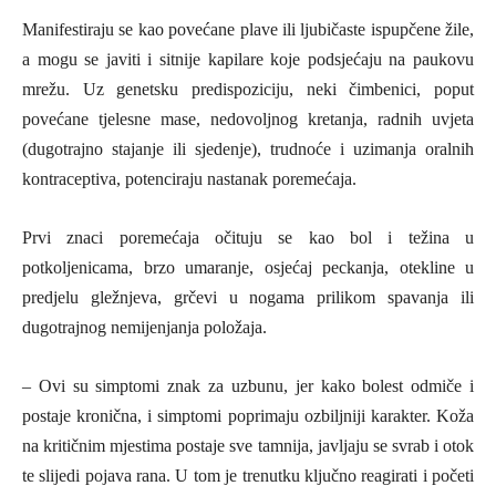
Manifestiraju se kao povećane plave ili ljubičaste ispupčene žile,
a mogu se javiti i sitnije kapilare koje podsjećaju na paukovu
mrežu. Uz genetsku predispoziciju, neki čimbenici, poput
povećane tjelesne mase, nedovoljnog kretanja, radnih uvjeta
(dugotrajno stajanje ili sjedenje), trudnoće i uzimanja oralnih
kontraceptiva, potenciraju nastanak poremećaja.
Prvi znaci poremećaja očituju se kao bol i težina u
potkoljenicama, brzo umaranje, osjećaj peckanja, otekline u
predjelu gležnjeva, grčevi u nogama prilikom spavanja ili
dugotrajnog nemijenjanja položaja.
– Ovi su simptomi znak za uzbunu, jer kako bolest odmiče i
postaje kronična, i simptomi poprimaju ozbiljniji karakter. Koža
na kritičnim mjestima postaje sve tamnija, javljaju se svrab i otok
te slijedi pojava rana. U tom je trenutku ključno reagirati i početi