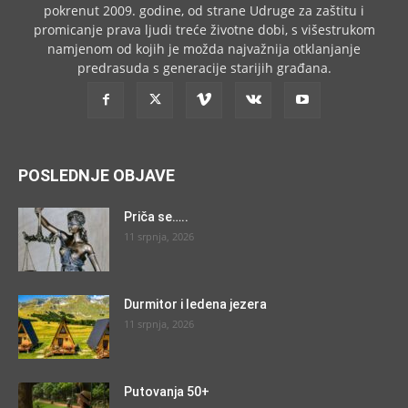
pokrenut 2009. godine, od strane Udruge za zaštitu i
promicanje prava ljudi treće životne dobi, s višestrukom
namjenom od kojih je možda najvažnija otklanjanje
predrasuda s generacije starijih građana.
POSLEDNJE OBJAVE
Priča se…..
11 srpnja, 2026
Durmitor i ledena jezera
11 srpnja, 2026
Putovanja 50+