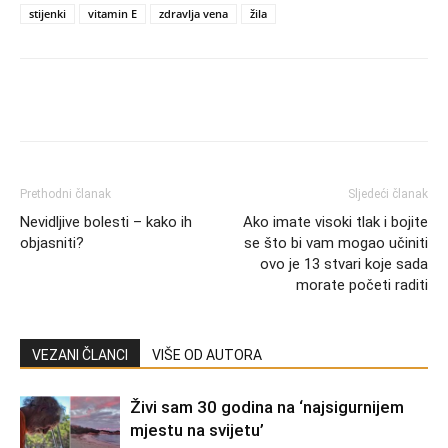
stijenki
vitamin E
zdravlja vena
žila
Prethodni članak
Sljedeći članak
Nevidljive bolesti – kako ih
Ako imate visoki tlak i bojite
objasniti?
se što bi vam mogao učiniti
ovo je 13 stvari koje sada
morate početi raditi
VEZANI ČLANCI
VIŠE OD AUTORA
Živi sam 30 godina na ‘najsigurnijem
mjestu na svijetu’