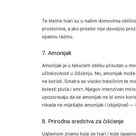
Te štetne tvari su u našim domovima obično
prostorima, a ako prostor nije dovoljno proz
opasnu razinu.
7. Amonijak
Amonijak je u tekućem obliku prisutan u m
učinkovitosti u čišćenju. No, amonijak može
ne koristi. Smatra se visoko toksičnim te mož
bolesti pluća i smrt. Njegov intenzivan miris 
upozoravaju da se amonijak ne bi smio korist
nikada ne miješajte amonijak i izbjeljivač –- 
8. Prirodna sredstva za čišćenje
Uglavnom znamo koje se tvari i koje opasnost