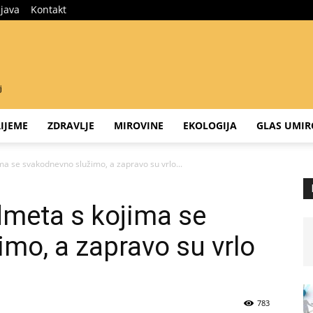
ijava
Kontakt
IJEME
ZDRAVLJE
MIROVINE
EKOLOGIJA
GLAS UMIR
ma se svakodnevno služimo, a zapravo su vrlo...
dmeta s kojima se
mo, a zapravo su vrlo
783