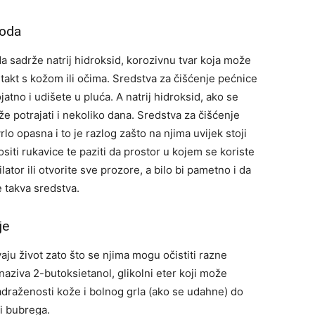
voda
 sadrže natrij hidroksid, korozivnu tvar koja može
takt s kožom ili očima. Sredstva za čišćenje pećnice
jatno i udišete u pluća. A natrij hidroksid, ako se
e potrajati i nekoliko dana. Sredstva za čišćenje
rlo opasna i to je razlog zašto na njima uvijek stoji
siti rukavice te paziti da prostor u kojem se koriste
ator ili otvorite sve prozore, a bilo bi pametno i da
e takva sredstva.
je
ju život zato što se njima mogu očistiti razne
naziva 2-butoksietanol, glikolni eter koji može
draženosti kože i bolnog grla (ako se udahne) do
 i bubrega.