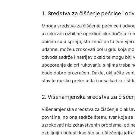
1. Sredstva za čišćenje pećnice i od
Mnoga sredstva za čišćenje pećnice i odvoda
uzrokovati ozbiljne opekline ako dođe u kon
obično su u spreju, što znači da tu tvar vjero
udahne, može uzrokovati bol u grlu koja mož
odvoda sadrže i natrijev oksid te mogu biti v
upozorenje da pri rukovanju s njima treba no
bude dobro prozračen. Dakle, uključite ventil
stavite masku preko usta i nosa kad koristit
2. Višenamjenska sredstva za čišćen
Višenamjenska sredstva za čišćenje olakšava
površine, no ona sadrže štetnu tvar koja se 
uzrokovati niz zdravstvenih problema, od na
ozbiljnijih bolesti kao što su oštećenja jetre