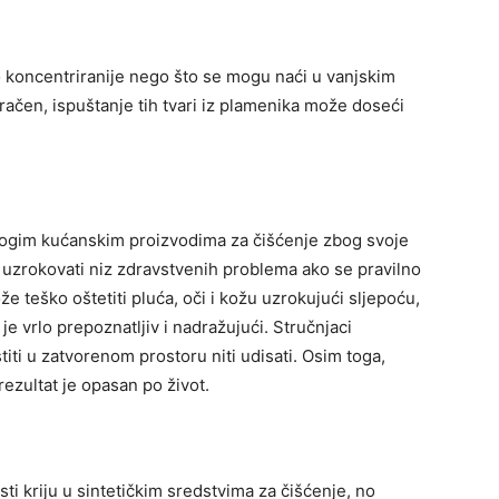
 koncentriranije nego što se mogu naći u vanjskim
račen, ispuštanje tih tvari iz plamenika može doseći
nogim kućanskim proizvodima za čišćenje zbog svoje
 uzrokovati niz zdravstvenih problema ako se pravilno
e teško oštetiti pluća, oči i kožu uzrokujući sljepoću,
je vrlo prepoznatljiv i nadražujući. Stručnjaci
iti u zatvorenom prostoru niti udisati. Osim toga,
rezultat je opasan po život.
i kriju u sintetičkim sredstvima za čišćenje, no