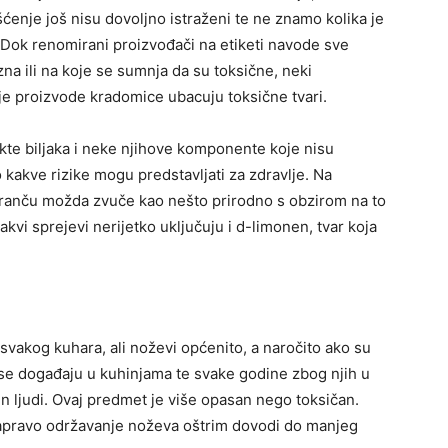
ćenje još nisu dovoljno istraženi te ne znamo kolika je
 Dok renomirani proizvođači na etiketi navode sve
zna ili na koje se sumnja da su toksične, neki
oje proizvode kradomice ubacuju toksične tvari.
kte biljaka i neke njihove komponente koje nisu
 kakve rizike mogu predstavljati za zdravlje. Na
naranču možda zvuče kao nešto prirodno s obzirom na to
akvi sprejevi nerijetko uključuju i d-limonen, tvar koja
j svakog kuhara, ali noževi općenito, a naročito ako su
 se događaju u kuhinjama te svake godine zbog njih u
n ljudi. Ovaj predmet je više opasan nego toksičan.
 zapravo održavanje noževa oštrim dovodi do manjeg