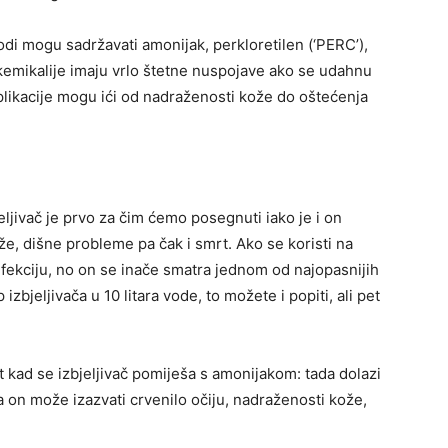
vodi mogu sadržavati amonijak, perkloretilen (‘PERC’),
e kemikalije imaju vrlo štetne nuspojave ako se udahnu
plikacije mogu ići od nadraženosti kože do oštećenja
jeljivač je prvo za čim ćemo posegnuti iako je i on
, dišne probleme pa čak i smrt. Ako se koristi na
zinfekciju, no on se inače smatra jednom od najopasnijih
izbjeljivača u 10 litara vode, to možete i popiti, ali pet
 kad se izbjeljivač pomiješa s amonijakom: tada dolazi
 a on može izazvati crvenilo očiju, nadraženosti kože,