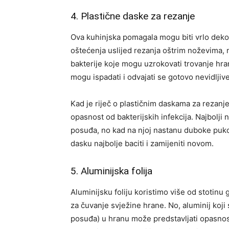
4. Plastične daske za rezanje
Ova kuhinjska pomagala mogu biti vrlo dekora
oštećenja uslijed rezanja oštrim noževima, n
bakterije koje mogu uzrokovati trovanje hra
mogu ispadati i odvajati se gotovo nevidljive
Kad je riječ o plastičnim daskama za rezanje,
opasnost od bakterijskih infekcija. Najbolji n
posuđa, no kad na njoj nastanu duboke pukoti
dasku najbolje baciti i zamijeniti novom.
5. Aluminijska folija
Aluminijsku foliju koristimo više od stotinu 
za čuvanje svježine hrane. No, aluminij koji s
posuđa) u hranu može predstavljati opasnost