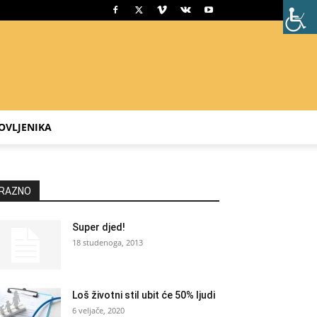
OVLJENIKA
RAZNO
Super djed!
18 studenoga, 2013
Loš životni stil ubit će 50% ljudi
6 veljače, 2020