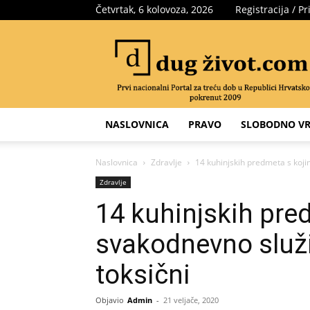
Četvrtak, 6 kolovoza, 2026
Registracija / Pr
Portal
za
treću
dob
NASLOVNICA
PRAVO
SLOBODNO VR
Naslovnica
Zdravlje
14 kuhinjskih predmeta s koji
Zdravlje
14 kuhinjskih pre
svakodnevno služi
toksični
Objavio
Admin
-
21 veljače, 2020