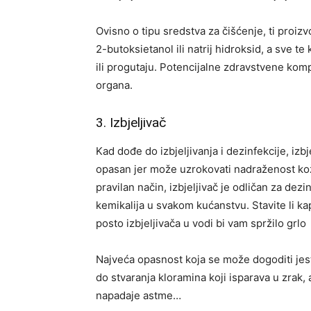
Ovisno o tipu sredstva za čišćenje, ti proiz
2-butoksietanol ili natrij hidroksid, a sve t
ili progutaju. Potencijalne zdravstvene kom
organa.
3. Izbjeljivač
Kad dođe do izbjeljivanja i dezinfekcije, izb
opasan jer može uzrokovati nadraženost kože
pravilan način, izbjeljivač je odličan za de
kemikalija u svakom kućanstvu. Stavite li kap 
posto izbjeljivača u vodi bi vam spržilo grlo
Najveća opasnost koja se može dogoditi jest
do stvaranja kloramina koji isparava u zrak,
napadaje astme…