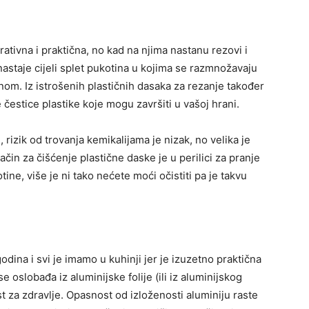
tivna i praktična, no kad na njima nastanu rezovi i
astaje cijeli splet pukotina u kojima se razmnožavaju
nom. Iz istrošenih plastičnih dasaka za rezanje također
 čestice plastike koje mogu završiti u vašoj hrani.
 rizik od trovanja kemikalijama je nizak, no velika je
ačin za čišćenje plastične daske je u perilici za pranje
ne, više je ni tako nećete moći očistiti pa je takvu
godina i svi je imamo u kuhinji jer je izuzetno praktična
e oslobađa iz aluminijske folije (ili iz aluminijskog
 za zdravlje. Opasnost od izloženosti aluminiju raste