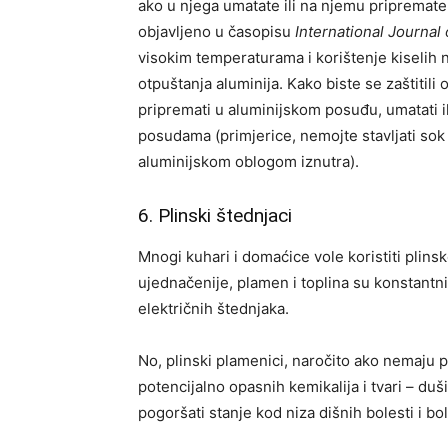
ako u njega umatate ili na njemu pripremate k
objavljeno u časopisu
International Journal
visokim temperaturama i korištenje kiselih 
otpuštanja aluminija. Kako biste se zaštitil
pripremati u aluminijskom posuđu, umatati ih 
posudama (primjerice, nemojte stavljati sok
aluminijskom oblogom iznutra).
6. Plinski štednjaci
Mnogi kuhari i domaćice vole koristiti plins
ujednačenije, plamen i toplina su konstantn
električnih štednjaka.
No, plinski plamenici, naročito ako nemaju 
potencijalno opasnih kemikalija i tvari – du
pogoršati stanje kod niza dišnih bolesti i bo