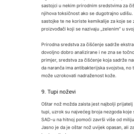
sastojci u nekim prirodnim sredstvima za čiš
njihova toksičnost ako se dugotrajno udišu.
sastojke te ne koriste kemikalije za koje se 
proizvođači koji se nazivaju „zelenim” u sv
Prirodna sredstva za čišćenje sadrže ekstra
dovoljno dobro analizirane i ne zna se točno
primjer, sredstva za čišćenje koja sadrže 
da naranča ima antibakterijska svojstva, no t
može uzrokovati nadraženost kože.
9. Tupi noževi
Oštar nož možda zaista jest najbolji prijatel
tupi, uzrok su najvećeg broja nezgoda koje
SAD-u na hitnoj pomoći završi više od miliju
Jasno je da je oštar nož uvijek opasan, ali