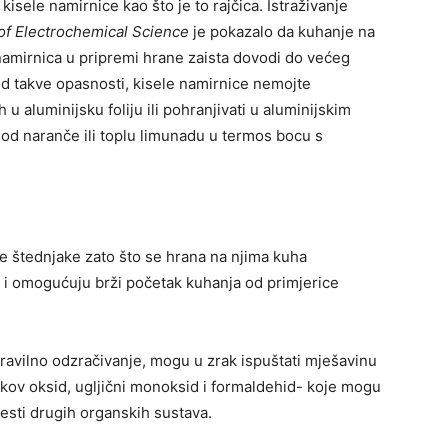
isele namirnice kao što je to rajčica. Istraživanje
 of Electrochemical Science
je pokazalo da kuhanje na
namirnica u pripremi hrane zaista dovodi do većeg
i od takve opasnosti, kisele namirnice nemojte
u aluminijsku foliju ili pohranjivati u aluminijskim
 od naranče ili toplu limunadu u termos bocu s
ke štednjake zato što se hrana na njima kuha
i i omogućuju brži početak kuhanja od primjerice
pravilno odzračivanje, mogu u zrak ispuštati mješavinu
šikov oksid, ugljični monoksid i formaldehid- koje mogu
lesti drugih organskih sustava.