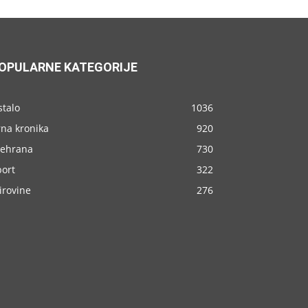
OPULARNE KATEGORIJE
stalo
1036
rna kronika
920
rehrana
730
port
322
irovine
276