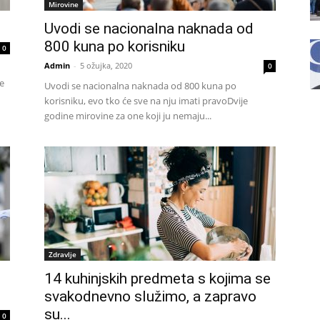
Mirovine
Uvodi se nacionalna naknada od
800 kuna po korisniku
0
Admin
-
5 ožujka, 2020
0
e
Uvodi se nacionalna naknada od 800 kuna po
korisniku, evo tko će sve na nju imati pravoDvije
godine mirovine za one koji ju nemaju...
Zdravlje
14 kuhinjskih predmeta s kojima se
svakodnevno služimo, a zapravo
su...
0