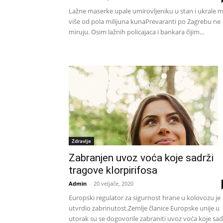
Lažne maserke upale umirovljeniku u stan i ukrale 
više od pola milijuna kunaPrevaranti po Zagrebu ne
miruju. Osim lažnih policajaca i bankara čijim...
Zdravlje
Zabranjen uvoz voća koje sadrži
tragove klorpirifosa
Admin
-
20 veljače, 2020
Europski regulator za sigurnost hrane u kolovozu je
utvrdio zabrinutost.Zemlje članice Europske unije u
utorak su se dogovorile zabraniti uvoz voća koje sad