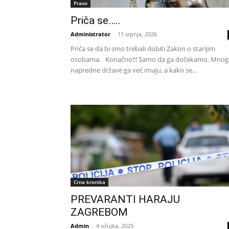
Pravo
Priča se…..
Administrator
-
11 srpnja, 2026
Priča se da bi smo trebali dobiti Zakon o starijim
osobama. Konačno!!! Samo da ga dočekamo. Mnog
napredne države ga već imaju, a kako se...
Crna kronika
PREVARANTI HARAJU
ZAGREBOM
Admin
-
4 ožujka, 2020