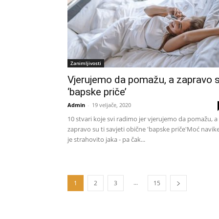
Zanimljivosti
Vjerujemo da pomažu, a zapravo 
‘bapske priče’
Admin
-
19 veljače, 2020
10 stvari koje svi radimo jer vjerujemo da pomažu, a
zapravo su ti savjeti obične 'bapske priče'Moć navik
je strahovito jaka - pa čak...
...
1
2
3
15