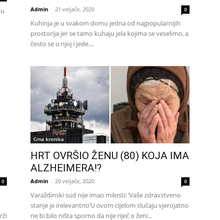
Admin
-
21 veljače, 2020
0
mu
Kuhinja je u svakom domu jedna od najpopularnijih
prostorija jer se tamo kuhaju jela kojima se veselimo, a
često se u njoj i jede....
Crna kronika
HRT OVRŠIO ŽENU (80) KOJA IMA
ALZHEIMERA!?
Admin
-
20 veljače, 2020
0
0
Varaždinski sud nije imao milosti: ‘Vaše zdravstveno
stanje je irelevantno’U ovom cijelom slučaju vjerojatno
rži
ne bi bilo ništa sporno da nije riječ o ženi...