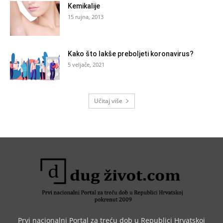
Kemikalije
15 rujna, 2013
Kako što lakše preboljeti koronavirus?
5 veljače, 2021
Učitaj više
Prvi nacionalni Portal za treću dob u Republici Hrvatskoj