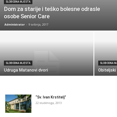
SLOBODNA MJESTA
Dom za starije i teško bolesne odrasle
osobe Senior Care
Administrator
-
9 svibnja, 2017
SLOBODNA MJESTA
SLOBODNA M
Udruga Matanovi dvori
Obiteljs
“Sv. Ivan Krstitelj”
22 studenoga, 2013