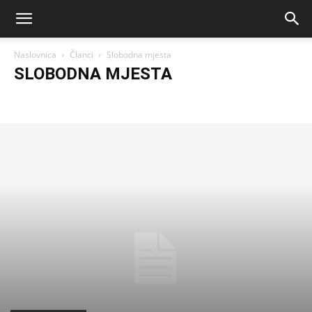
Naslovnica
Članci
Slobodna mjesta
SLOBODNA MJESTA
Crna kronika
Ekologija
Etika 65+
Financije
Haiku
Hobiji
Hobiji 65+
Humor
Kako stare poznati
Kako umiremo?
Kućni ljubimci
Mi
Mirovine
Nudim skrb
Posao
Slobodna mjesta
Socijalna skrb
Starački domovi
Starost na selu
Zanimljivosti
Zapadni balkan
Zivot na selu