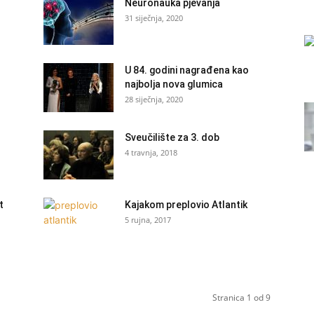
Neuronauka pjevanja
31 siječnja, 2020
U 84. godini nagrađena kao
najbolja nova glumica
28 siječnja, 2020
Sveučilište za 3. dob
4 travnja, 2018
t
Kajakom preplovio Atlantik
5 rujna, 2017
Stranica 1 od 9