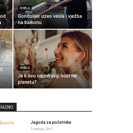
HOBIJI
 od
Gondolijer uzeo vesla i vježba
a
na balkonu
HOBIJI
JE
Je li ovo najzdraviji hobi na
planetu?
RAZNO
Jagoda za početnike
7 travnja, 2017