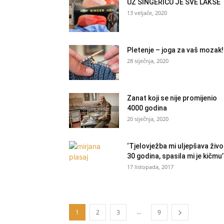
UZ SINGERICU JE SVE LAKŠE
13 veljače, 2020
Pletenje – joga za vaš mozak!
28 siječnja, 2020
Zanat koji se nije promijenio
4000 godina
20 siječnja, 2020
‘Tjelovježba mi uljepšava živo
30 godina, spasila mi je kičmu’
17 listopada, 2017
...
1
2
3
9