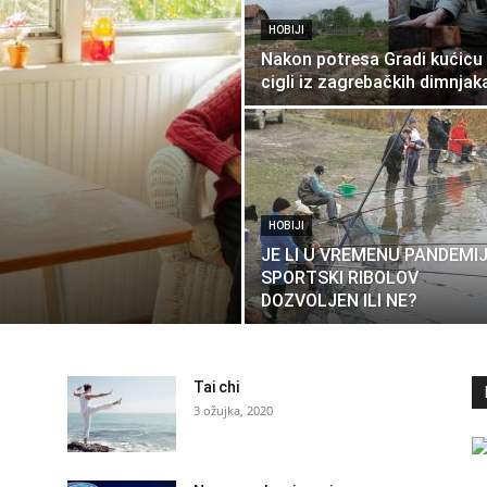
HOBIJI
Nakon potresa Gradi kućicu
cigli iz zagrebačkih dimnjak
HOBIJI
JE LI U VREMENU PANDEMI
SPORTSKI RIBOLOV
DOZVOLJEN ILI NE?
Tai chi
3 ožujka, 2020