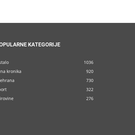
OPULARNE KATEGORIJE
stalo
1036
rna kronika
920
rehrana
730
port
322
irovine
276