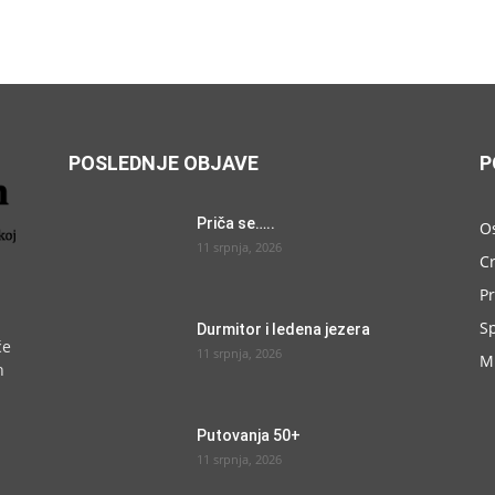
POSLEDNJE OBJAVE
P
Priča se…..
O
11 srpnja, 2026
C
P
S
Durmitor i ledena jezera
će
11 srpnja, 2026
M
h
Putovanja 50+
11 srpnja, 2026