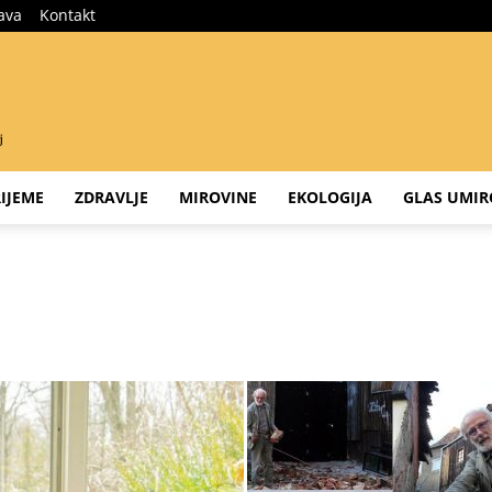
java
Kontakt
IJEME
ZDRAVLJE
MIROVINE
EKOLOGIJA
GLAS UMIR
iku
Hobiji
Hobiji 65+
Humor
Kako stare poznati
Kako umiremo?
o
Slobodna mjesta
Socijalna skrb
Starački domovi
Starost na selu