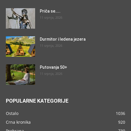
Priča se…..
11 srpnja, 2026
Durmitor i ledena jezera
11 srpnja, 2026
Putovanja 50+
11 srpnja, 2026
POPULARNE KATEGORIJE
Ostalo
1036
Crna kronika
920
Prehrana
730