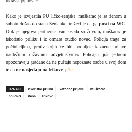
ukravši joj novac.
Kako je izvijestila PU ličko-senjska, muškarac je sa ženom u
subotu došao do stana Senjanke, tražeći je da ga
pusti na WC
.
Dok je njegova partnerica vani ostala sa žrtvom, muškarac je
iskoristio priliku i iz ormara otuđio novac. Policija traga za
počiniteljima, protiv kojih će biti podnijete kaznene prijave
nadležnim državnim odvjetništvima. Policajci još jednom
upozoravaju građane da ne puštaju nepoznate osobe u svoj dom
te da
ne nasjedaju na trikove
.
piše
OZNAKE
iskoristio priliku
kaznene prijave
muškarac
policajci
stana
trikove