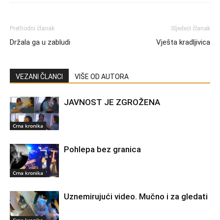
Prethodni članak
Sljedeći članak
Držala ga u zabludi
Vješta kradljivica
VEZANI ČLANCI
VIŠE OD AUTORA
JAVNOST JE ZGROŽENA
Crna kronika
Pohlepa bez granica
Crna kronika
Uznemirujući video. Mučno i za gledati