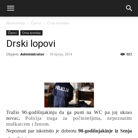
Naslovnica
Članci
Crna kronika
Članci
Crna kronika
Drski lopovi
Objavio
Administrator
-
18 lipnja, 2014
883
Tražio 90-godišnjakinju da ga pusti na WC pa joj ukrao
novac
.
Policija traga za počiniteljima, nepoznatim
muškarcem i ženom.
Nepoznati par iskoristio je dobrotu
90-godišnjakinje iz Senja