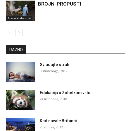
BROJNI PROPUSTI
Starački domovi
RAZNO
Svladajte strah
9 studenoga, 2012
Edukacija u Zološkom vrtu
24 listopada, 2010
Kad navale Britanci
23 ožujka, 2012