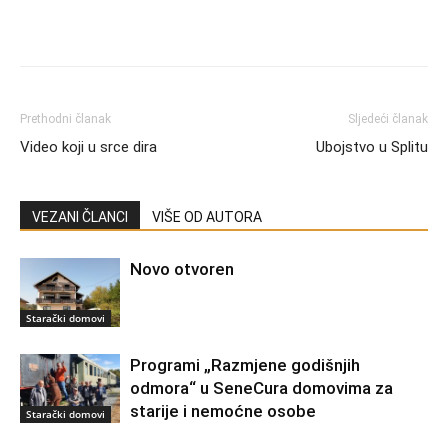
Prethodni članak
Sljedeći članak
Video koji u srce dira
Ubojstvo u Splitu
VEZANI ČLANCI
VIŠE OD AUTORA
Novo otvoren
Starački domovi
Programi „Razmjene godišnjih
odmora“ u SeneCura domovima za
starije i nemoćne osobe
Starački domovi