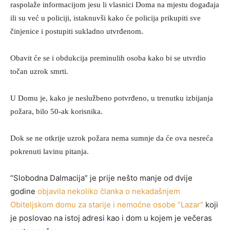
raspolaže informacijom jesu li vlasnici Doma na mjestu događaja
ili su već u policiji, istaknuvši kako će policija prikupiti sve
činjenice i postupiti sukladno utvrđenom.
Obavit će se i obdukcija preminulih osoba kako bi se utvrdio
točan uzrok smrti.
U Domu je, kako je neslužbeno potvrđeno, u trenutku izbijanja
požara, bilo 50-ak korisnika.
Dok se ne otkrije uzrok požara nema sumnje da će ova nesreća
pokrenuti lavinu pitanja.
“Slobodna Dalmacija” je prije nešto manje od dvije
godine
objavila nekoliko članka o nekadašnjem
Obiteljskom domu za starije i nemoćne osobe “Lazar”
koji
je poslovao na istoj adresi kao i dom u kojem je večeras