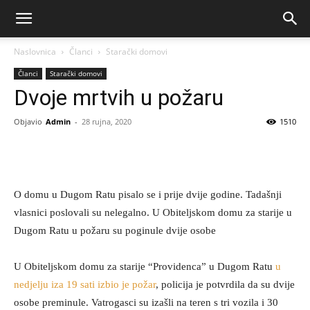
Naslovnica
Članci
Starački domovi
Članci
Starački domovi
Dvoje mrtvih u požaru
Objavio
Admin
-
28 rujna, 2020
1510
O domu u Dugom Ratu pisalo se i prije dvije godine. Tadašnji
vlasnici poslovali su nelegalno.
U Obiteljskom domu za starije u
Dugom Ratu u požaru su poginule dvije osobe
U Obiteljskom domu za starije “Providenca” u Dugom Ratu
u
nedjelju iza 19 sati izbio je požar
, policija je potvrdila da su dvije
osobe preminule. Vatrogasci su izašli na teren s tri vozila i 30