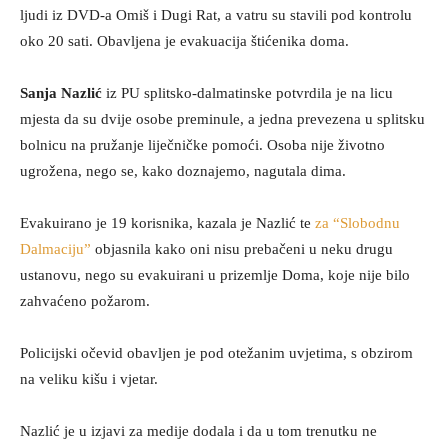
ljudi iz DVD-a Omiš i Dugi Rat, a vatru su stavili pod kontrolu
oko 20 sati. Obavljena je evakuacija štićenika doma.
Sanja Nazlić
iz PU splitsko-dalmatinske potvrdila je na licu
mjesta da su dvije osobe preminule, a jedna prevezena u splitsku
bolnicu na pružanje liječničke pomoći. Osoba nije životno
ugrožena, nego se, kako doznajemo, nagutala dima.
Evakuirano je 19 korisnika, kazala je Nazlić te
za “Slobodnu
Dalmaciju”
objasnila kako oni nisu prebačeni u neku drugu
ustanovu, nego su evakuirani u prizemlje Doma, koje nije bilo
zahvaćeno požarom.
Policijski očevid obavljen je pod otežanim uvjetima, s obzirom
na veliku kišu i vjetar.
Nazlić je u izjavi za medije dodala i da u tom trenutku ne