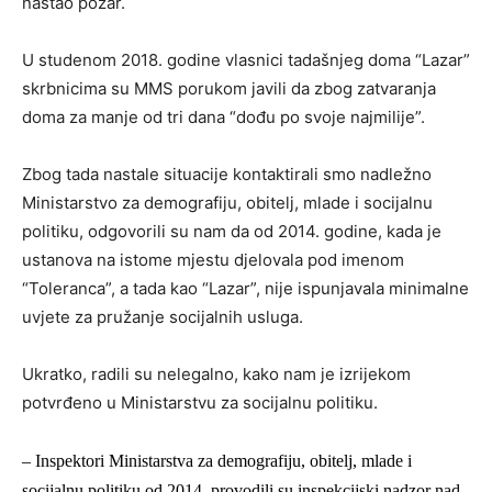
nastao požar.
U studenom 2018. godine vlasnici tadašnjeg doma “Lazar”
skrbnicima su MMS porukom javili da zbog zatvaranja
doma za manje od tri dana “dođu po svoje najmilije”.
Zbog tada nastale situacije kontaktirali smo nadležno
Ministarstvo za demografiju, obitelj, mlade i socijalnu
politiku, odgovorili su nam da od 2014. godine, kada je
ustanova na istome mjestu djelovala pod imenom
“Toleranca”, a tada kao “Lazar”, nije ispunjavala minimalne
uvjete za pružanje socijalnih usluga.
Ukratko, radili su nelegalno, kako nam je izrijekom
potvrđeno u Ministarstvu za socijalnu politiku.
– Inspektori Ministarstva za demografiju, obitelj, mlade i
socijalnu politiku od 2014. provodili su inspekcijski nadzor nad