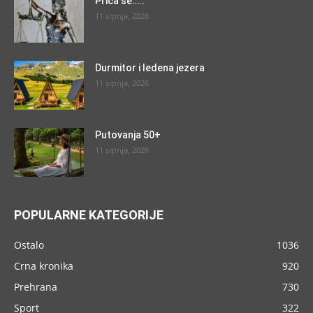
Priča se…..
11 srpnja, 2026
Durmitor i ledena jezera
11 srpnja, 2026
Putovanja 50+
11 srpnja, 2026
POPULARNE KATEGORIJE
Ostalo
1036
Crna kronika
920
Prehrana
730
Sport
322