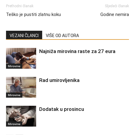
Prethodni članak
Sljedeći članak
Teško je pustiti zlatnu koku
Godine nemira
VEZANI ČLANCI
VIŠE OD AUTORA
Najniža mirovina raste za 27 eura
Mirovine
Rad umirovljenika
Mirovine
Dodatak u prosincu
Mirovine