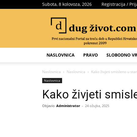
Subota, 8 kolovoza, 2026
Registracija / Pri
Portal
za
treću
dob
NASLOVNICA
PRAVO
SLOBODNO VR
Naslovnica
Naslovnica
Kako živjeti smisleno u star
Naslovnica
Kako živjeti smisl
Objavio
Administrator
-
24 ožujka, 2025
Share