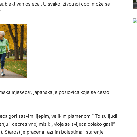
 subjektivan osjećaj. U svakoj životnoj dobi može se
“
zimska mjeseca“, japanska je poslovica koje se često
ijeća gori sasvim lijepim, velikim plamenom.“ To su ljudi
enju i depresivnoj misli: „Moja se svijeća polako gasi!“
t. Starost je praćena raznim bolestima i starenje