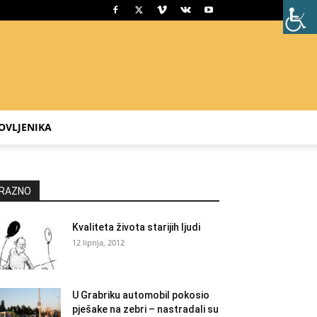
OVLJENIKA
RAZNO
Kvaliteta života starijih ljudi
12 lipnja, 2012
U Grabriku automobil pokosio
pješake na zebri – nastradali su