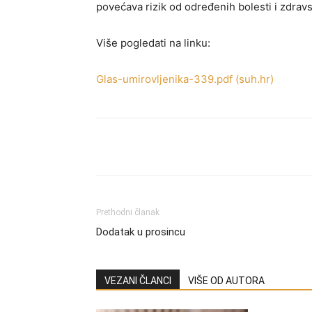
povećava rizik od određenih bolesti i zdravs
Više pogledati na linku:
Glas-umirovljenika-339.pdf (suh.hr)
Share
Prethodni članak
Dodatak u prosincu
VEZANI ČLANCI
VIŠE OD AUTORA