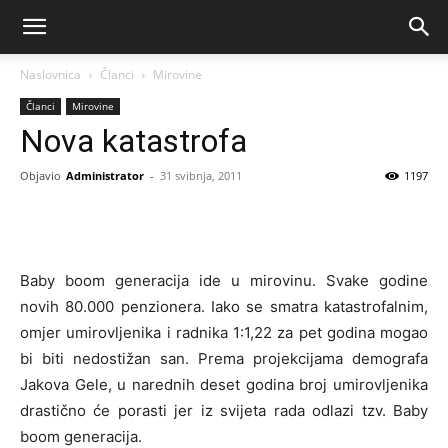
Naslovnica
Članci
Mirovine
Članci
Mirovine
Nova katastrofa
Objavio
Administrator
-
31 svibnja, 2011
1197
Baby boom generacija ide u mirovinu. Svake godine
novih 80.000 penzionera. Iako se smatra katastrofalnim,
omjer umirovljenika i radnika 1:1,22 za pet godina mogao
bi biti nedostižan san. Prema projekcijama demografa
Jakova Gele, u narednih deset godina broj umirovljenika
drastično će porasti jer iz svijeta rada odlazi tzv. Baby
boom generacija.