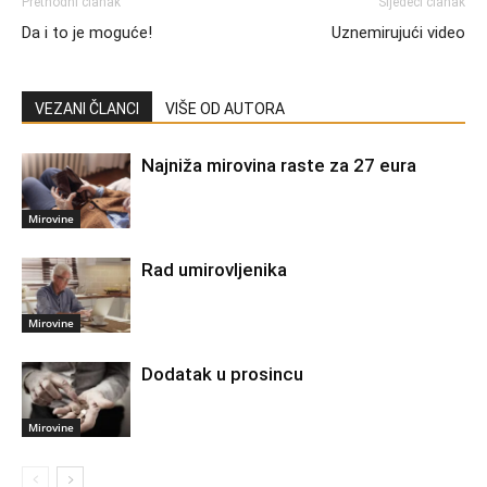
Prethodni članak
Sljedeći članak
Da i to je moguće!
Uznemirujući video
VEZANI ČLANCI
VIŠE OD AUTORA
Najniža mirovina raste za 27 eura
Mirovine
Rad umirovljenika
Mirovine
Dodatak u prosincu
Mirovine