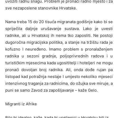
uvoziti radnu snagu. Problem je pronaći radno mjesto i za
sve nezaposlene stanovnike Hrvatske.
Nama treba 15 do 20 tisuća migranata godišnje kako bi se
spriječila daljnje urušavanje sustava. Lako je uvesti
radnike, ali u Hrvatskoj ih nema tko zaposliti. Ne postoji
dugoročna migracijska politika, a stanje na tržištu rada je
kofuzno I neuređeno. Imamo problem s pronalaženjem
radnika u sezoni gradnje, poljoprivrednih radova i u
turističkim mjesecima kada ugosititelji i hoteljeri ne mogu
pronaći dovoljan broj radnika. Ali, onda dođe rujan pa
listopad kad potražnja nestaje I umjesto nekoliko mjeseci
intenzivnog traganja za radnicima, do ožujka sve miruje, a
puni se samo Zavod za zapošljavanje – kaže Gelo.
Migranti iz Afrike
Bilo bi idealno, kaže, kada bi useljenici u Hrvatsku bili iz