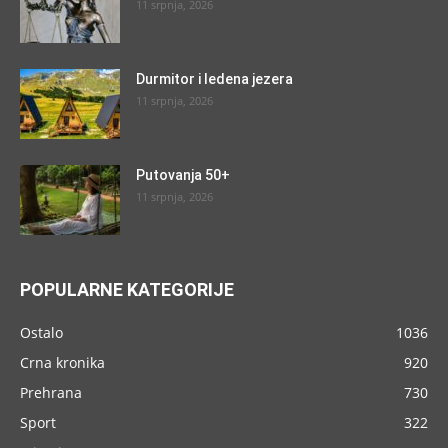
11 srpnja, 2026
Durmitor i ledena jezera
11 srpnja, 2026
Putovanja 50+
11 srpnja, 2026
POPULARNE KATEGORIJE
Ostalo
1036
Crna kronika
920
Prehrana
730
Sport
322