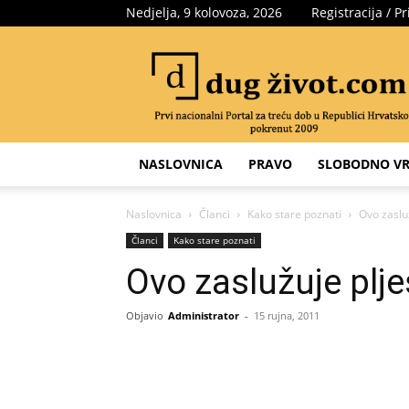
Nedjelja, 9 kolovoza, 2026
Registracija / Pr
Portal
za
treću
dob
NASLOVNICA
PRAVO
SLOBODNO VR
Naslovnica
Članci
Kako stare poznati
Ovo zaslu
Članci
Kako stare poznati
Ovo zaslužuje plj
Objavio
Administrator
-
15 rujna, 2011
Share