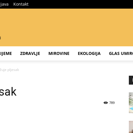
ijava
Kontakt
IJEME
ZDRAVLJE
MIROVINE
EKOLOGIJA
GLAS UMIR
žuje pljesak
esak
789