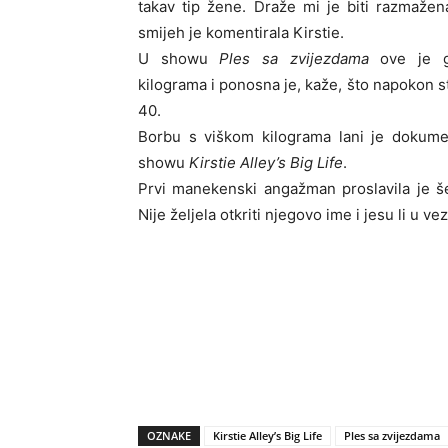
takav tip žene. Draže mi je biti razmažena
smijeh je komentirala Kirstie.
U showu
Ples sa zvijezdama
ove je 
kilograma
i ponosna je, kaže, što napokon st
40.
Borbu s viškom kilograma lani je dokumen
showu
Kirstie Alley’s Big Life
.
Prvi manekenski angažman proslavila je 
Nije željela otkriti njegovo ime i jesu li u vez
OZNAKE
Kirstie Alley’s Big Life
Ples sa zvijezdama