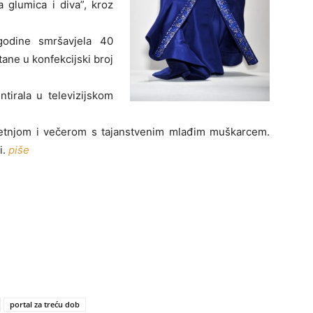
 glumica i diva”, kroz
godine smršavjela
40
ane u konfekcijski broj
tirala u televizijskom
šetnjom i večerom s tajanstvenim mlađim muškarcem.
i.
piše
portal za treću dob