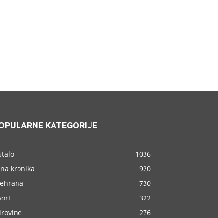
OPULARNE KATEGORIJE
stalo
1036
rna kronika
920
rehrana
730
port
322
irovine
276