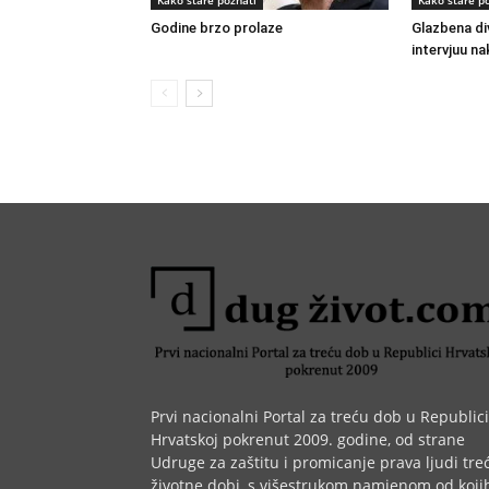
Kako stare poznati
Kako stare p
Godine brzo prolaze
Glazbena di
intervjuu n
Prvi nacionalni Portal za treću dob u Republici
Hrvatskoj pokrenut 2009. godine, od strane
Udruge za zaštitu i promicanje prava ljudi tre
životne dobi, s višestrukom namjenom od koji