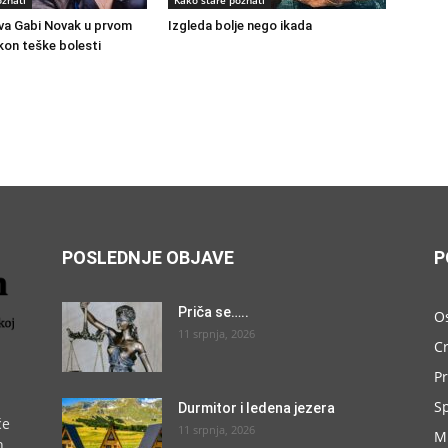
oznati
Kako stare poznati
va Gabi Novak u prvom
Izgleda bolje nego ikada
akon teške bolesti
POSLEDNJE OBJAVE
P
Priča se…..
O
11 srpnja, 2026
C
P
S
Durmitor i ledena jezera
će
11 srpnja, 2026
M
h