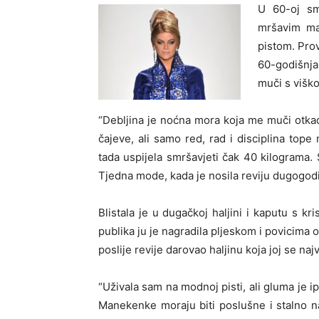
U 60-oj sm
mršavim ma
pistom. Prov
60-godišnja
muči s višk
“Debljina je noćna mora koja me muči otka
čajeve, ali samo red, rad i disciplina tope 
tada uspijela smršavjeti čak
40 kilograma
.
Tjedna mode, kada je nosila reviju dugogodiš
Blistala je u dugačkoj haljini i kaputu s kri
publika ju je nagradila pljeskom i povicima o
poslije revije darovao haljinu koja joj se najv
“Uživala sam na modnoj pisti, ali gluma je i
Manekenke moraju biti poslušne i stalno n