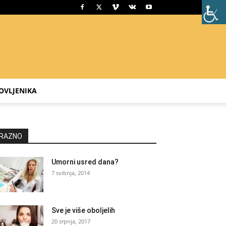
OVLJENIKA
RAZNO
Umorni usred dana?
7 svibnja, 2014
Sve je više oboljelih
20 srpnja, 2017