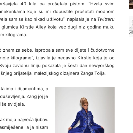
ršavjela 40 kila pa prošetala pistom. “Hvala svim
nekenkama koje su mi dopustile prošetati modnom
ela sam se kao nikad u životu”, napisala je na
Twitteru
 glumica Kirstie Alley koja već dugi niz godina muku
om kilograma.
d znam za sebe. Isprobala sam sve dijete i čudotvorne
moje kilograme”, izjavila je nedavno Kirstie koja je od
 Svoju zavidnu liniju pokazala je šesti dan newyorškog
njeg prijatelja, malezijskog dizajnera Zanga Toija.
stalima i dijamantima, a
duševljenja. Zang joj je
iše svidjela.
pak moja najveća ljubav.
asmiješene, a ja nisam