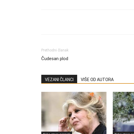
Share
Prethodni članak
Čudesan plod
VEZANI ČLANCI
VIŠE OD AUTORA