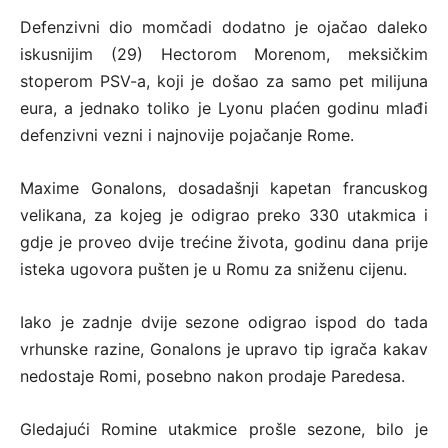
Defenzivni dio momčadi dodatno je ojačao daleko
iskusnijim (29) Hectorom Morenom, meksičkim
stoperom PSV-a, koji je došao za samo pet milijuna
eura, a jednako toliko je Lyonu plaćen godinu mlađi
defenzivni vezni i najnovije pojačanje Rome.
Maxime Gonalons, dosadašnji kapetan francuskog
velikana, za kojeg je odigrao preko 330 utakmica i
gdje je proveo dvije trećine života, godinu dana prije
isteka ugovora pušten je u Romu za sniženu cijenu.
Iako je zadnje dvije sezone odigrao ispod do tada
vrhunske razine, Gonalons je upravo tip igrača kakav
nedostaje Romi, posebno nakon prodaje Paredesa.
Gledajući Romine utakmice prošle sezone, bilo je