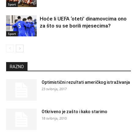
Sport
Hoće li UEFA ‘oteti’ dinamovcima ono
za što su se borili mjesecima?
Sport
RAZNO
Optimistični rezultati američkog istraživanja
23 svibnja, 2017
Otkriveno je zašto i kako starimo
18 svibnja, 2010