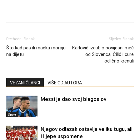
Prethodni članak
Sljedeći članak
Što kad pas ili mačka moraju
Karlović izgubio povijesni meč
na dijetu
od Slovenca, Čilić i cure
odlično krenuli
VEZANI ČLANCI
VIŠE OD AUTORA
Messi je dao svoj blagoslov
Sport
Njegov odlazak ostavlja veliku tugu, ali
i lijepe uspomene