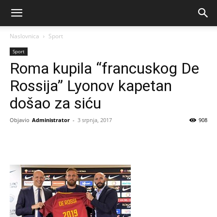
Naslovnica
Sport
Sport
Roma kupila “francuskog De
Rossija” Lyonov kapetan
došao za siću
Objavio
Administrator
-
3 srpnja, 2017
908