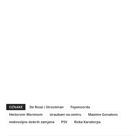
OZNAKE
De Rossi i Strootman
Feyenoorda
Hectorom Morenom
izraubani na centru
Maxime Gonalons
nedovoljno dobrih zamjena
PSV
Ricka Karsdorpa