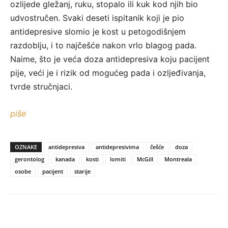
ozlijede gležanj, ruku, stopalo ili kuk kod njih bio
udvostručen. Svaki deseti ispitanik koji je pio
antidepresive slomio je kost u petogodišnjem
razdoblju, i to najčešće nakon vrlo blagog pada.
Naime, što je veća doza antidepresiva koju pacijent
pije, veći je i rizik od mogućeg pada i ozljeđivanja,
tvrde stručnjaci.
piše
OZNAKE
antidepresiva
antidepresivima
češće
doza
gerontolog
kanada
kosti
lomiti
McGill
Montreala
osobe
pacijent
starije