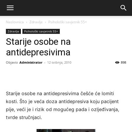
Naslovnica
Zdravlje
Psihološki savjetnik 55+
Zdravlje
Psihološki savjetnik 55+
Starije osobe na
antidepresivima
Objavio
Administrator
-
12 svibnja, 2010
898
Starije osobe na antidepresivima češće će lomiti
kosti.
Što je veća doza antidepresiva koju pacijent
pije, veći je i rizik od mogućeg pada i ozljeđivanja,
tvrde stručnjaci.