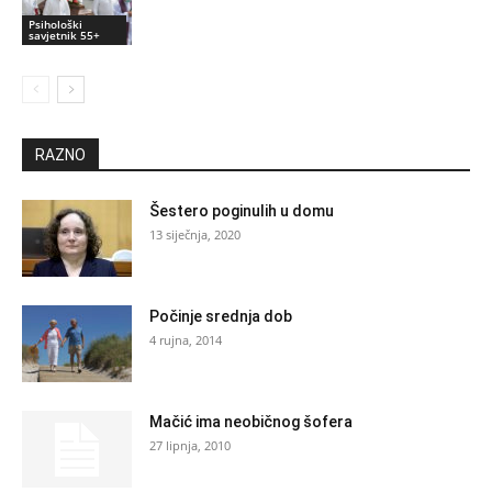
Psihološki
savjetnik 55+
RAZNO
Šestero poginulih u domu
13 siječnja, 2020
Počinje srednja dob
4 rujna, 2014
Mačić ima neobičnog šofera
27 lipnja, 2010