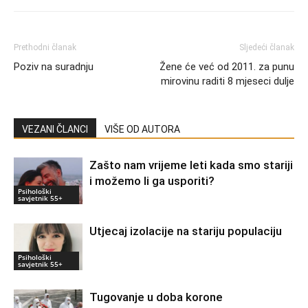
Prethodni članak
Sljedeći članak
Poziv na suradnju
Žene će već od 2011. za punu
mirovinu raditi 8 mjeseci dulje
VEZANI ČLANCI
VIŠE OD AUTORA
Zašto nam vrijeme leti kada smo stariji
i možemo li ga usporiti?
Psihološki
savjetnik 55+
Utjecaj izolacije na stariju populaciju
Psihološki
savjetnik 55+
Tugovanje u doba korone