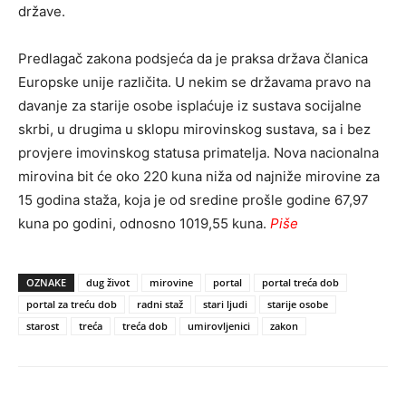
države.
Predlagač zakona podsjeća da je praksa država članica
Europske unije različita. U nekim se državama pravo na
davanje za starije osobe isplaćuje iz sustava socijalne
skrbi, u drugima u sklopu mirovinskog sustava, sa i bez
provjere imovinskog statusa primatelja. Nova nacionalna
mirovina bit će oko 220 kuna niža od najniže mirovine za
15 godina staža, koja je od sredine prošle godine 67,97
kuna po godini, odnosno 1019,55 kuna.
Piše
OZNAKE
dug život
mirovine
portal
portal treća dob
portal za treću dob
radni staž
stari ljudi
starije osobe
starost
treća
treća dob
umirovljenici
zakon