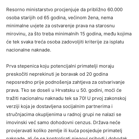
Resorno ministarstvo procjenjuje da približno 60.000
osoba starijih od 65 godina, većinom žena, nema
minimalne uvjete za ostvarenje prava na starosnu
mirovinu, za što treba minimalnih 15 godina, među kojima
će tek svaka treća osoba zadovoljiti kriterije za isplatu
nacionalne naknade.
Prva stepenica koju potencijalni primatelji moraju
preskočiti neprekinuti je boravak od 20 godina
neposredno prije podnošenja zahtjeva za ostvarivanje
prava. Tko se doseli u Hrvatsku u 50. godini, moći će
tražiti nacionalnu naknadu tek sa 70! U prvoj zakonskoj
verziji koja je dostavljena socijalnim partnerima i
stručnjacima okupljenima u radnoj grupi ne nalazi se
imovinski već samo dohodovni cenzus. Država neće
provjeravati koliko zemlje ili kuća posjeduje primatelj
naknade, ali će se kontrolirati njegovi prihodi i dohodak