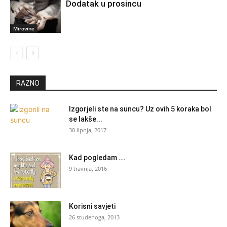
Dodatak u prosincu
Mirovine
RAZNO
Izgorjeli ste na suncu? Uz ovih 5 koraka bol
se lakše...
30 lipnja, 2017
Kad pogledam ….
9 travnja, 2016
Korisni savjeti
26 studenoga, 2013