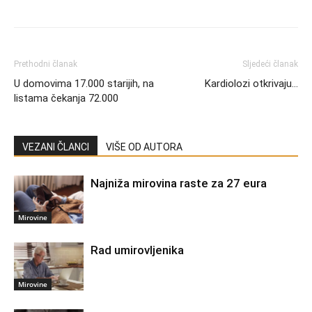
Prethodni članak
Sljedeći članak
U domovima 17.000 starijih, na
Kardiolozi otkrivaju…
listama čekanja 72.000
VEZANI ČLANCI
VIŠE OD AUTORA
Najniža mirovina raste za 27 eura
Mirovine
Rad umirovljenika
Mirovine