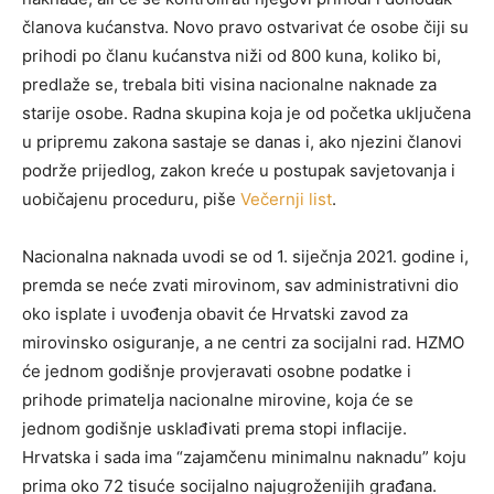
članova kućanstva. Novo pravo ostvarivat će osobe čiji su
prihodi po članu kućanstva niži od 800 kuna, koliko bi,
predlaže se, trebala biti visina nacionalne naknade za
starije osobe. Radna skupina koja je od početka uključena
u pripremu zakona sastaje se danas i, ako njezini članovi
podrže prijedlog, zakon kreće u postupak savjetovanja i
uobičajenu proceduru, piše
Večernji list
.
Nacionalna naknada uvodi se od 1. siječnja 2021. godine i,
premda se neće zvati mirovinom, sav administrativni dio
oko isplate i uvođenja obavit će Hrvatski zavod za
mirovinsko osiguranje, a ne centri za socijalni rad. HZMO
će jednom godišnje provjeravati osobne podatke i
prihode primatelja nacionalne mirovine, koja će se
jednom godišnje usklađivati prema stopi inflacije.
Hrvatska i sada ima “zajamčenu minimalnu naknadu” koju
prima oko 72 tisuće socijalno najugroženijih građana.