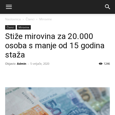
Naslovnica
Članci
Mirovine
Članci
Mirovine
Stiže mirovina za 20.000
osoba s manje od 15 godina
staža
Objavio
Admin
-
5 veljače, 2020
1246