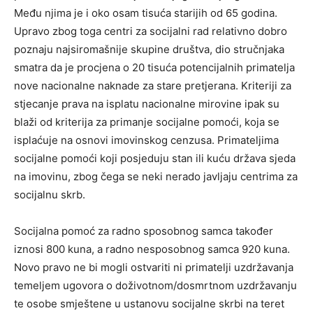
Među njima je i oko osam tisuća starijih od 65 godina.
Upravo zbog toga centri za socijalni rad relativno dobro
poznaju najsiromašnije skupine društva, dio stručnjaka
smatra da je procjena o 20 tisuća potencijalnih primatelja
nove nacionalne naknade za stare pretjerana. Kriteriji za
stjecanje prava na isplatu nacionalne mirovine ipak su
blaži od kriterija za primanje socijalne pomoći, koja se
isplaćuje na osnovi imovinskog cenzusa. Primateljima
socijalne pomoći koji posjeduju stan ili kuću država sjeda
na imovinu, zbog čega se neki nerado javljaju centrima za
socijalnu skrb.
Socijalna pomoć za radno sposobnog samca također
iznosi 800 kuna, a radno nesposobnog samca 920 kuna.
Novo pravo ne bi mogli ostvariti ni primatelji uzdržavanja
temeljem ugovora o doživotnom/dosmrtnom uzdržavanju
te osobe smještene u ustanovu socijalne skrbi na teret