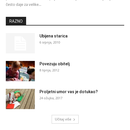
često daje za velike...
RAZNO
Ubijena starica
6 srpnja, 2010
Povezuju obitelj
8 lipnja, 2012
Proljetni umor vas je dotukao?
24 ožujka, 2017
Učitaj više