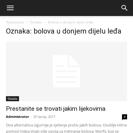
Naslovnica
Oznake
Bolova u donjem dijelu leđa
Oznaka: bolova u donjem dijelu leđa
Ostalo
Prestanite se trovati jakim lijekovima
Administrator
-
20 lipnja, 2017
0
Ova alternativa sigurnije je rješenje protiv jakih bolova. Osoblje Hitne
pomoći treba imati više opcija za tretiranje bolova. Morfij, koji se