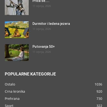
Priča se…..
11 srpnja, 2026
Durmitor i ledena jezera
11 srpnja, 2026
Putovanja 50+
11 srpnja, 2026
POPULARNE KATEGORIJE
Ostalo
1036
Crna kronika
920
Prehrana
730
Sport
322