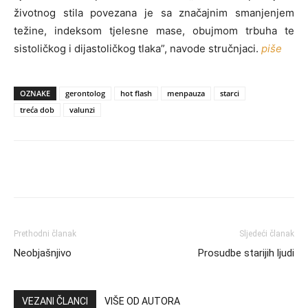
životnog stila povezana je sa značajnim smanjenjem
težine, indeksom tjelesne mase, obujmom trbuha te
sistoličkog i dijastoličkog tlaka”, navode stručnjaci.
piše
OZNAKE
gerontolog
hot flash
menpauza
starci
treća dob
valunzi
Prethodni članak
Sljedeći članak
Neobjašnjivo
Prosudbe starijih ljudi
VEZANI ČLANCI
VIŠE OD AUTORA