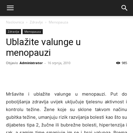
Naslovnica
Zdravlje
Menopauza
Zdravlje
Menopauza
Ublažite valunge u
menopauzi
Objavio
Administrator
-
16 srpnja, 2010
985
Mršavite i ublažite valunge u menopauzi. Put do
poboljšanja zdravlja uvijek uključuje tjelesnu aktivnost i
kontrolu težine. Žene koje su sklone takvom načinu
gubitka težine, umanjuju rizik razvijanja bolesti kao što su
dijabetes tipa 2, žučne ili bubrežne bolesti, hipertenzija i
rak, a samim time smanjuje im se i broj valunga. Prema