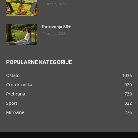
11 srpnja, 2026
Putovanja 50+
11 srpnja, 2026
POPULARNE KATEGORIJE
Ostalo
1036
Crna kronika
920
Prehrana
730
Sport
322
Mirovine
276