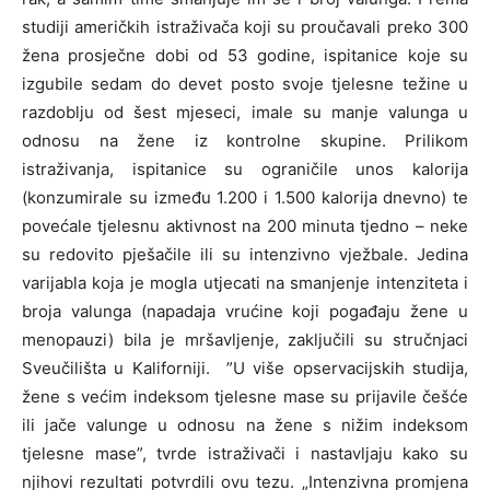
studiji američkih istraživača koji su proučavali preko 300
žena prosječne dobi od 53 godine, ispitanice koje su
izgubile sedam do devet posto svoje tjelesne težine u
razdoblju od šest mjeseci, imale su manje valunga u
odnosu na žene iz kontrolne skupine. Prilikom
istraživanja, ispitanice su ograničile unos kalorija
(konzumirale su između 1.200 i 1.500 kalorija dnevno) te
povećale tjelesnu aktivnost na 200 minuta tjedno – neke
su redovito pješačile ili su intenzivno vježbale. Jedina
varijabla koja je mogla utjecati na smanjenje intenziteta i
broja valunga (napadaja vrućine koji pogađaju žene u
menopauzi) bila je mršavljenje, zaključili su stručnjaci
Sveučilišta u Kaliforniji. ”U više opservacijskih studija,
žene s većim indeksom tjelesne mase su prijavile češće
ili jače valunge u odnosu na žene s nižim indeksom
tjelesne mase”, tvrde istraživači i nastavljaju kako su
njihovi rezultati potvrdili ovu tezu. „Intenzivna promjena