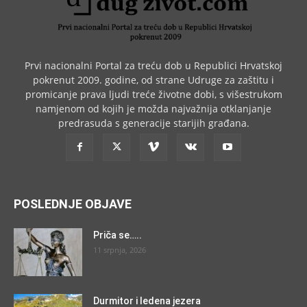
Prvi nacionalni Portal za treću dob u Republici Hrvatskoj
pokrenut 2009. godine, od strane Udruge za zaštitu i
promicanje prava ljudi treće životne dobi, s višestrukom
namjenom od kojih je možda najvažnija otklanjanje
predrasuda s generacije starijih građana.
POSLEDNJE OBJAVE
Priča se…..
11 srpnja, 2026
Durmitor i ledena jezera