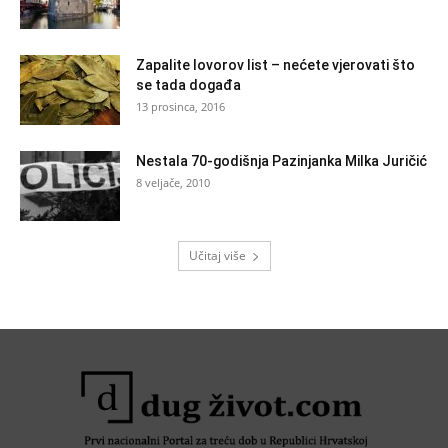
Zapalite lovorov list – nećete vjerovati što
se tada događa
13 prosinca, 2016
Nestala 70-godišnja Pazinjanka Milka Juričić
8 veljače, 2010
Učitaj više