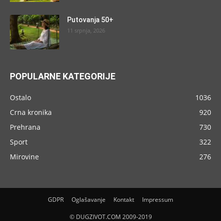
Putovanja 50+
11 srpnja, 2026
POPULARNE KATEGORIJE
Ostalo
1036
Crna kronika
920
Prehrana
730
Sport
322
Mirovine
276
GDPR
Oglašavanje
Kontakt
Impressum
© DUGZIVOT.COM 2009-2019