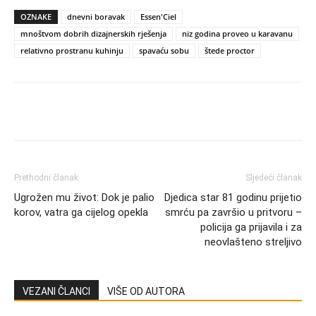
OZNAKE
dnevni boravak
Essen'Ciel
mnoštvom dobrih dizajnerskih rješenja
niz godina proveo u karavanu
relativno prostranu kuhinju
spavaću sobu
štede proctor
Prethodni članak
Sljedeći članak
Ugrožen mu život: Dok je palio
Djedica star 81 godinu prijetio
korov, vatra ga cijelog opekla
smrću pa završio u pritvoru –
policija ga prijavila i za
neovlašteno streljivo
VEZANI ČLANCI
VIŠE OD AUTORA