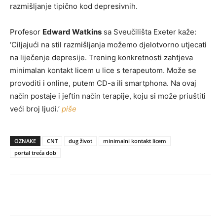
razmišljanje tipično kod depresivnih.
Profesor
Edward Watkins
sa Sveučilišta Exeter kaže:
‘Ciljajući na stil razmišljanja možemo djelotvorno utjecati
na liječenje depresije. Trening konkretnosti zahtjeva
minimalan kontakt licem u lice s terapeutom. Može se
provoditi i online, putem CD-a ili smartphona. Na ovaj
način postaje i jeftin način terapije, koju si može priuštiti
veći broj ljudi.’
piše
OZNAKE
CNT
dug život
minimalni kontakt licem
portal treća dob