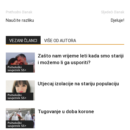
Prethodni članak
Sljedeći članak
Naučite razliku
Djeluje!
VEZANI ČLANCI
VIŠE OD AUTORA
Zašto nam vrijeme leti kada smo stariji
i možemo li ga usporiti?
Psihološki
savjetnik 55+
Utjecaj izolacije na stariju populaciju
Psihološki
savjetnik 55+
Tugovanje u doba korone
Psihološki
savjetnik 55+