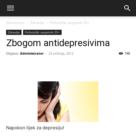
Naslovnica
Zdravlje
Psihološki savjetnik 55+
Zdravlje
Psihološki savjetnik 55+
Zbogom antidepresivima
Objavio
Administrator
-
23 svibnja, 2012
748
Napokon lijek za depresiju!