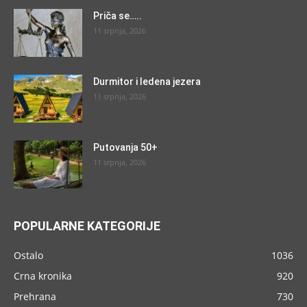
Priča se…..
11 srpnja, 2026
Durmitor i ledena jezera
11 srpnja, 2026
Putovanja 50+
11 srpnja, 2026
POPULARNE KATEGORIJE
Ostalo
1036
Crna kronika
920
Prehrana
730