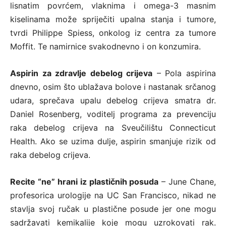
lisnatim povrćem, vlaknima i omega-3 masnim
kiselinama može spriječiti upalna stanja i tumore,
tvrdi Philippe Spiess, onkolog iz centra za tumore
Moffit. Te namirnice svakodnevno i on konzumira.
Aspirin za zdravlje debelog crijeva
– Pola aspirina
dnevno, osim što ublažava bolove i nastanak srčanog
udara, sprečava upalu debelog crijeva smatra dr.
Daniel Rosenberg, voditelj programa za prevenciju
raka debelog crijeva na Sveučilištu Connecticut
Health. Ako se uzima dulje, aspirin smanjuje rizik od
raka debelog crijeva.
Recite “ne” hrani iz plastičnih posuda
– June Chane,
profesorica urologije na UC San Francisco, nikad ne
stavlja svoj ručak u plastične posude jer one mogu
sadržavati kemikalije koje mogu uzrokovati rak.