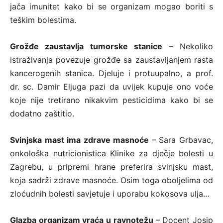
jača imunitet kako bi se organizam mogao boriti s
teškim bolestima.
Grožđe zaustavlja tumorske stanice
– Nekoliko
istraživanja povezuje grožđe sa zaustavljanjem rasta
kancerogenih stanica. Djeluje i protuupalno, a prof.
dr. sc. Damir Eljuga pazi da uvijek kupuje ono voće
koje nije tretirano nikakvim pesticidima kako bi se
dodatno zaštitio.
Svinjska mast ima zdrave masnoće
– Sara Grbavac,
onkološka nutricionistica Klinike za dječje bolesti u
Zagrebu, u pripremi hrane preferira svinjsku mast,
koja sadrži zdrave masnoće. Osim toga oboljelima od
zloćudnih bolesti savjetuje i uporabu kokosova ulja…
Glazba organizam vraća u ravnotežu
– Docent Josip