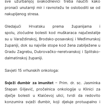
sve užurbanijoj svakodnevici treba naučiti kako
pronaći unutarnji mir i ravnotežu te osloboditi se od
nakupljenog stresa.
Gledajući Hrvatsku prema županijama i
spolu, zloćudne bolesti kod muškaraca najučestalije
su u Varaždinskoj, Brodsko-posavskoj i Međimurskoj
županiji, dok su najviše stope kod žena zabilježene u
Gradu Zagrebu, Dubrovačko-neretvanskoj i Splitsko-
dalmatinskoj županiji.
Savjeti 15 vrhunskih onkologa:
Svježi đumbir za imunitet
– Prim. dr. sc. Jasminka
Stepan Giljević, pročelnica onkologije u Klinici za
dječje bolesti u Klaićevoj ulici, tvrdi da redovito
konzumira svježi đumbir, koji djeluje protuupalno i