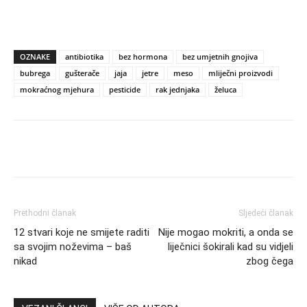
OZNAKE
antibiotika
bez hormona
bez umjetnih gnojiva
bubrega
gušterače
jaja
jetre
meso
mliječni proizvodi
mokraćnog mjehura
pesticide
rak jednjaka
želuca
Prethodni članak
Sljedeći članak
12 stvari koje ne smijete raditi
Nije mogao mokriti, a onda se
sa svojim noževima – baš
liječnici šokirali kad su vidjeli
nikad
zbog čega