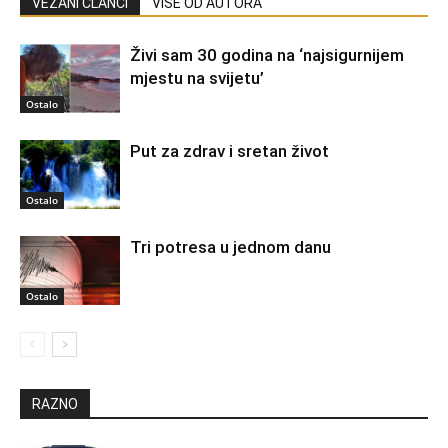
VEZANI ČLANCI
VIŠE OD AUTORA
Živi sam 30 godina na ‘najsigurnijem
mjestu na svijetu’
Ostalo
Put za zdrav i sretan život
Ostalo
Tri potresa u jednom danu
Ostalo
RAZNO