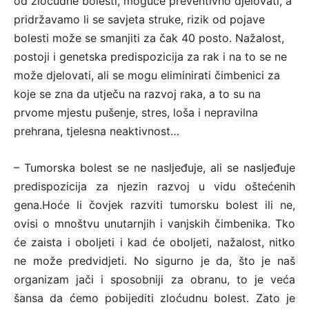
od zloćudne bolesti, moguće preventivno djelovati, a
pridržavamo li se savjeta struke, rizik od pojave
bolesti može se smanjiti za čak 40 posto. Nažalost,
postoji i genetska predispozicija za rak i na to se ne
može djelovati, ali se mogu eliminirati čimbenici za
koje se zna da utječu na razvoj raka, a to su na
prvome mjestu pušenje, stres, loša i nepravilna
prehrana, tjelesna neaktivnost…
– Tumorska bolest se ne nasljeđuje, ali se nasljeđuje
predispozicija za njezin razvoj u vidu oštećenih
gena.Hoće li čovjek razviti tumorsku bolest ili ne,
ovisi o mnoštvu unutarnjih i vanjskih čimbenika. Tko
će zaista i oboljeti i kad će oboljeti, nažalost, nitko
ne može predvidjeti. No sigurno je da, što je naš
organizam jači i sposobniji za obranu, to je veća
šansa da ćemo pobijediti zloćudnu bolest. Zato je