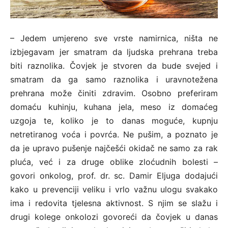
– Jedem umjereno sve vrste namirnica, ništa ne
izbjegavam jer smatram da ljudska prehrana treba
biti raznolika. Čovjek je stvoren da bude svejed i
smatram da ga samo raznolika i uravnotežena
prehrana može činiti zdravim. Osobno preferiram
domaću kuhinju, kuhana jela, meso iz domaćeg
uzgoja te, koliko je to danas moguće, kupnju
netretiranog voća i povrća. Ne pušim, a poznato je
da je upravo pušenje najčešći okidač ne samo za rak
pluća, već i za druge oblike zloćudnih bolesti –
govori onkolog, prof. dr. sc. Damir Eljuga dodajući
kako u prevenciji veliku i vrlo važnu ulogu svakako
ima i redovita tjelesna aktivnost. S njim se slažu i
drugi kolege onkolozi govoreći da čovjek u danas