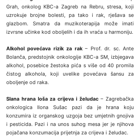
Grah, onkolog KBC-a Zagreb na Rebru, stresa, koji
uzrokuje brojne bolesti, pa tako i rak, rješava se
glazbom. Smatra da muzikoterapija može imati
izvrsne učinke kod oboljelih i da ih vraća u harmoniju.
Alkohol povećava rizik za rak
– Prof. dr. sc. Ante
Bolanča, predstojnik onkologije KBC-a SM, izbjegava
alkohol, posebice žestoka pića s više od 40 promila
čistog alkohola, koji uvelike povećava šansu za
oboljenje od raka.
Slana hrana loša za crijeva i želudac
– Zagrebačka
onkologica Ilona Sušac pazi da je hrana koju
konzumira iz organskog uzgoja bez umjetnih gnojiva
i pesticida. Pazi i na unos suhog mesa jer je njihova
pojačana konzumacija prijetnja za crijeva i želudac.