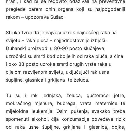
hrani, i kad bi se redovito odazivali na preventivne
preglede barem onih organa koji su najpogođeniji
rakom – upozorava Sušac.
Struka tvrdi da je najveći uzrok najčešćeg raka na
svijetu – raka pluća – najjednostavnije izbjeći.
Duhanski proizvodi u 80-90 posto slučajeva
uzročnici su smrti kod oboljelih od raka pluća, a čine
i oko 33 posto uzroka smrti drugih vrsta raka u
cijelom razvijenom svijetu, uključujući rak usne
šupljine, glasnica i grkljana te želuca.
Tu su i rak jednjaka, želuca, gušterače, jetre,
mokraćnog mjehura, bubrega, vrata maternice te
mijeloidna leukemija. Osim pušenja, svakako treba
spomenuti alkohol, čija konzumacija povećava rizik
od raka usne šupljine, grkljana i glasnica, dojke,