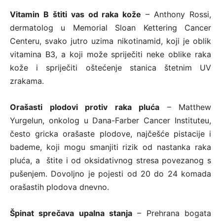
Vitamin B štiti vas od raka kože
– Anthony Rossi,
dermatolog u Memorial Sloan Kettering Cancer
Centeru, svako jutro uzima nikotinamid, koji je oblik
vitamina B3, a koji može spriječiti neke oblike raka
kože i spriječiti oštećenje stanica štetnim UV
zrakama.
Orašasti plodovi protiv raka pluća
– Matthew
Yurgelun, onkolog u Dana-Farber Cancer Instituteu,
često gricka orašaste plodove, najčešće pistacije i
bademe, koji mogu smanjiti rizik od nastanka raka
pluća, a štite i od oksidativnog stresa povezanog s
pušenjem. Dovoljno je pojesti od 20 do 24 komada
orašastih plodova dnevno.
Špinat sprečava upalna stanja
– Prehrana bogata