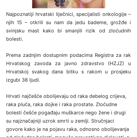
Najpoznatiji hrvatski liječnici, specijalisti onkologije –
njih 15 – otkrili su nam da jedu bademe, grožđe i
svinjsku mast kako bi smanjili rizik od zloćudnih
bolesti.
Prema zadnjim dostupnim podacima Registra za rak
Hrvatskog zavoda za javno zdravstvo (HZJZ) u
Hrvatskoj svakog dana bitku s rakom u prosjeku
izgubi 38 ljudi.
Hrvati najčešće obolijevaju od raka debelog crijeva,
raka pluća, raka dojke i raka prostate. Zloćudne
bolesti češće pogađaju muškarce nego žene i drugi
su najznačajniji uzrok smrti u zemlji. Stručnjaci
govore kako je na pojavu raka, odnosno obolijevanja