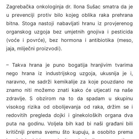
Zagrebačka onkologinja dr. Ilona Sušac smatra da je
u prevenciji protiv bilo kojeg oblika raka prehrana
bitna. Stoga nastoji nabavljati hranu iz provjerenog
organskog uzgoja bez umjetnih gnojiva i pesticida
(voće i povrće), bez hormona i antibiotika (meso,
jaja, mliječni proizvodi).
– Takva hrana je puno bogatija hranjivim tvarima
nego hrana iz industrijskog uzgoja, ukusnija je i,
naravno, ne sadrži kemikalije za koje pouzdano ne
znamo niti možemo znati kako će utjecati na naše
zdravlje. S obzirom na to da spadam u skupinu
visokog rizika od obolijevanja od raka, držim se i
redovitih pregleda dojki i ginekoloških organa dva
puta na godinu. Voljela bih kad bi naši građani bili
kritičniji prema svemu što kupuju, a osobito prema