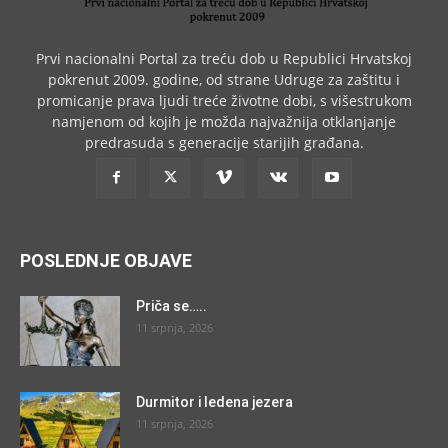
Prvi nacionalni Portal za treću dob u Republici Hrvatskoj
pokrenut 2009. godine, od strane Udruge za zaštitu i
promicanje prava ljudi treće životne dobi, s višestrukom
namjenom od kojih je možda najvažnija otklanjanje
predrasuda s generacije starijih građana.
POSLEDNJE OBJAVE
Priča se…..
11 srpnja, 2026
Durmitor i ledena jezera
11 srpnja, 2026