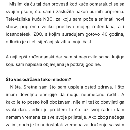
– Mislim da ću taj dan provesti kod kuće odmarajući se sa
svojim psom, što sam i zaslužila nakon burnih priprema.
Televizijska kuća NBC, za koju sam počela snimati novi
show, priprema veliku proslavu mojeg rođendana, a i
losanđeleski ZOO, s kojim surađujem gotovo 40 godina,
odlučio je cijeli siječanj slaviti u moju čast.
A najljepši rođendanski dar sam si napravila sama: knjiga
koju sam napisala objavljena je potkraj godine.
Što vas održava tako mladom?
– Ništa. Sretna sam što sam uspjela ostati zdrava, i što
imam dovoljno energije da mogu neometano raditi. A
kako je to posao koji obožavam, nije mi teško obavljati ga
svaki dan. Jedini je problem to što uz svoj radni ritam
nemam vremena za sve svoje prijatelje. Ako zbog nečega
žalim, onda je to nedostatak vremena za druženje sa svim