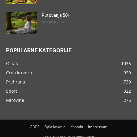
Putovanja 50+
11 srpnja, 2026
POPULARNE KATEGORIJE
Ostalo
1036
Crna kronika
920
Prehrana
730
Sport
322
Mirovine
276
GDPR
Oglašavanje
Kontakt
Impressum