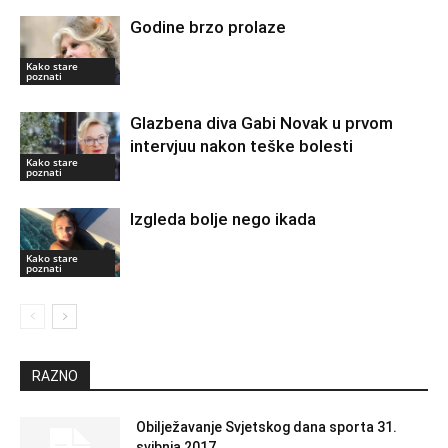
Godine brzo prolaze
Kako stare
poznati
Glazbena diva Gabi Novak u prvom
intervjuu nakon teške bolesti
Kako stare
poznati
Izgleda bolje nego ikada
Kako stare
poznati
RAZNO
Obilježavanje Svjetskog dana sporta 31.
svibnja 2017.