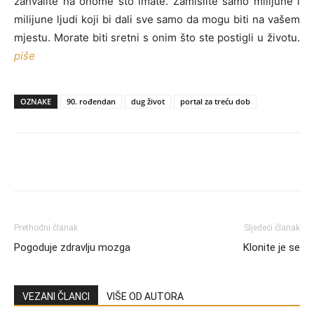
zahvalite na onome što imate. Zamislite samo milijune i
milijune ljudi koji bi dali sve samo da mogu biti na vašem
mjestu. Morate biti sretni s onim što ste postigli u životu.
piše
OZNAKE
90. rođendan
dug život
portal za treću dob
Prethodni članak
Sljedeći članak
Pogoduje zdravlju mozga
Klonite je se
VEZANI ČLANCI
VIŠE OD AUTORA