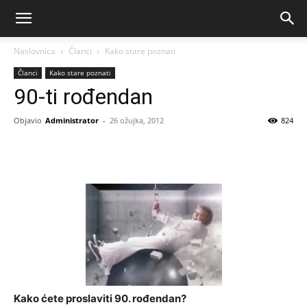
Naslovnica
Članci
Kako stare poznati
Članci
Kako stare poznati
90-ti rođendan
Objavio
Administrator
-
26 ožujka, 2012
824
Kako ćete proslaviti 90. rođendan?