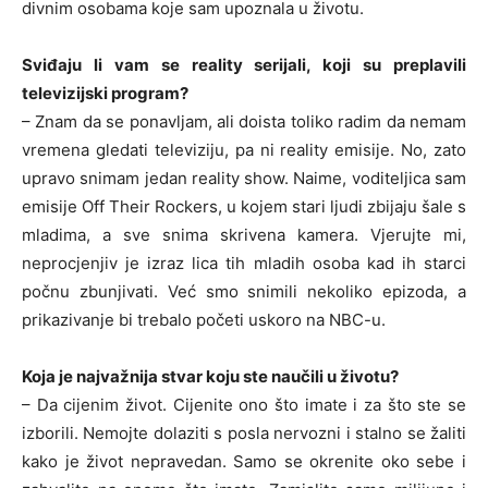
divnim osobama koje sam upoznala u životu.
Sviđaju li vam se reality serijali, koji su preplavili
televizijski program?
– Znam da se ponavljam, ali doista toliko radim da nemam
vremena gledati televiziju, pa ni reality emisije. No, zato
upravo snimam jedan reality show. Naime, voditeljica sam
emisije Off Their Rockers, u kojem stari ljudi zbijaju šale s
mladima, a sve snima skrivena kamera. Vjerujte mi,
neprocjenjiv je izraz lica tih mladih osoba kad ih starci
počnu zbunjivati. Već smo snimili nekoliko epizoda, a
prikazivanje bi trebalo početi uskoro na NBC-u.
Koja je najvažnija stvar koju ste naučili u životu?
– Da cijenim život. Cijenite ono što imate i za što ste se
izborili. Nemojte dolaziti s posla nervozni i stalno se žaliti
kako je život nepravedan. Samo se okrenite oko sebe i