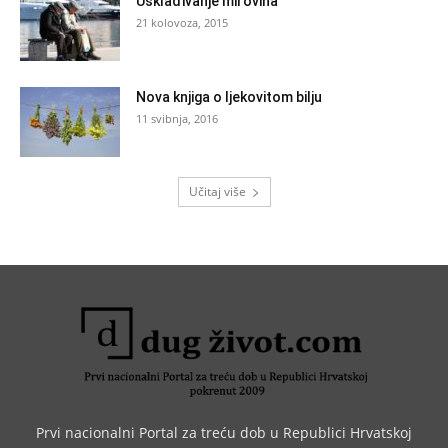
Usklađivanje mirovina
21 kolovoza, 2015
Nova knjiga o ljekovitom bilju
11 svibnja, 2016
Učitaj više
Prvi nacionalni Portal za treću dob u Republici Hrvatskoj