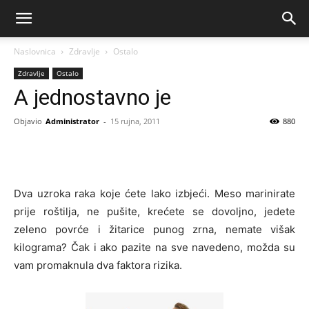
Naslovnica
Zdravlje
Ostalo
Zdravlje
Ostalo
A jednostavno je
Objavio
Administrator
-
15 rujna, 2011
880
Dva uzroka raka koje ćete lako izbjeći. Meso marinirate
prije roštilja, ne pušite, krećete se dovoljno, jedete
zeleno povrće i žitarice punog zrna, nemate višak
kilograma? Čak i ako pazite na sve navedeno, možda su
vam promaknula dva faktora rizika.