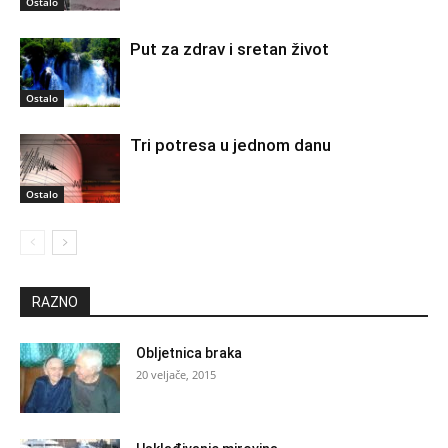
Ostalo
Put za zdrav i sretan život
Ostalo
Tri potresa u jednom danu
Ostalo
RAZNO
Obljetnica braka
20 veljače, 2015