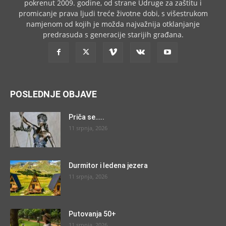
pokrenut 2009. godine, od strane Udruge za zaštitu i
promicanje prava ljudi treće životne dobi, s višestrukom
namjenom od kojih je možda najvažnija otklanjanje
predrasuda s generacije starijih građana.
POSLEDNJE OBJAVE
Priča se…..
11 srpnja, 2026
Durmitor i ledena jezera
11 srpnja, 2026
Putovanja 50+
11 srpnja, 2026