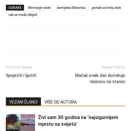
OZNAKE
filtriranje vode
kemijska čistionica
portal za treću dob
rak se može izbjeći
Prethodni članak
Sljedeći članak
Spriječiti i liječiti
Mačak svaki dan dočekuje
vlasnicu na stanici
VEZANI ČLANCI
VIŠE OD AUTORA
Živi sam 30 godina na ‘najsigurnijem
mjestu na svijetu’