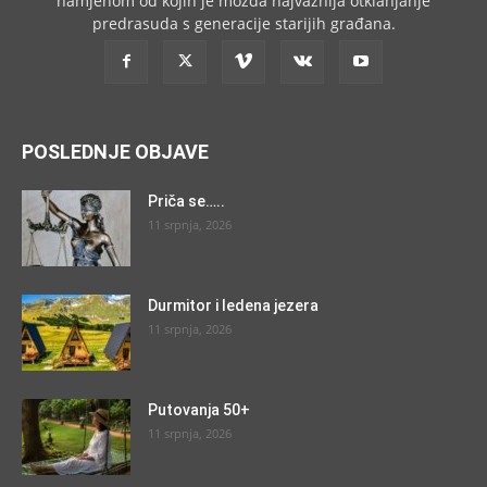
namjenom od kojih je možda najvažnija otklanjanje
predrasuda s generacije starijih građana.
POSLEDNJE OBJAVE
Priča se…..
11 srpnja, 2026
Durmitor i ledena jezera
11 srpnja, 2026
Putovanja 50+
11 srpnja, 2026