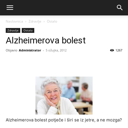
Naslovnica
Zdravlje
Ostalo
Zdravlje
Ostalo
Alzheimerova bolest
Objavio
Administrator
-
5 ožujka, 2012
1267
Alzheimerova bolest potječe i širi se iz jetre, a ne mozga?