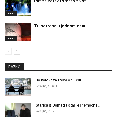
Put za zdrav i sretan život
Ostalo
Tri potresa u jednom danu
Ostalo
RAZNO
Do kolovoza treba odlučiti
22 svibnja, 2014
Starica iz Doma za starije i nemoćne…
24 rujna, 2012