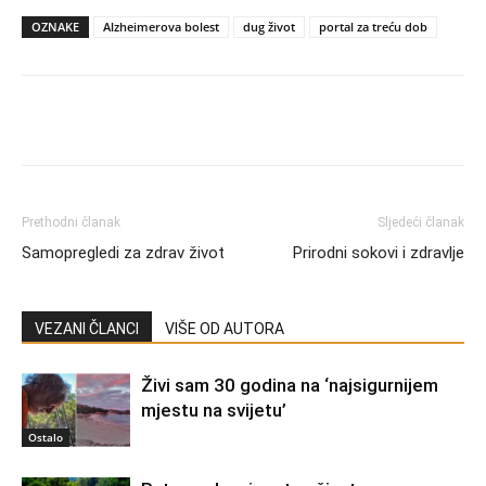
OZNAKE
Alzheimerova bolest
dug život
portal za treću dob
Prethodni članak
Sljedeći članak
Samopregledi za zdrav život
Prirodni sokovi i zdravlje
VEZANI ČLANCI
VIŠE OD AUTORA
Živi sam 30 godina na ‘najsigurnijem
mjestu na svijetu’
Ostalo