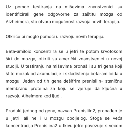
Uz pomoć testiranja na miševima znanstvenici su
identificirali gene odgovorne za zaštitu mozga od
Alzheimera, što otvara mogućnost razvoja novih terapija.
Otkriće bi moglo pomoći u razvoju novih terapija.
Beta-amiloid koncentrira se u jetri te potom krvotokom
širi do mozga, otkrili su američki znanstvenici u novoj
studiji. U testiranju na miševima pronašli su tri gena koji
štite mozak od akumulacije i skladištenja beta-amiloida u
mozgu. Jedan od tih gena dešifrira prenisilin- staničnu
membranu proteina za koju se vjeruje da ključna u
razvoju Alheimera kod ljudi.
Produkt jednog od gena, nazvan Prenisliln2, pronađen je
u jetri, ali ne i u mozgu oboljelog. Stoga se veća
koncentracija Prenislina2 u tkivu jetre povezuje s većom