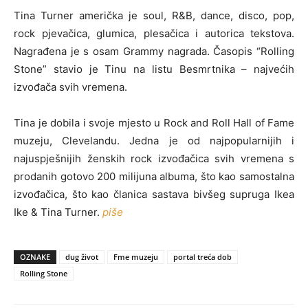
Tina Turner američka je soul, R&B, dance, disco, pop,
rock pjevačica, glumica, plesačica i autorica tekstova.
Nagrađena je s osam Grammy nagrada. Časopis “Rolling
Stone” stavio je Tinu na listu Besmrtnika – najvećih
izvođača svih vremena.
Tina je dobila i svoje mjesto u Rock and Roll Hall of Fame
muzeju, Clevelandu. Jedna je od najpopularnijih i
najuspješnijih ženskih rock izvođačica svih vremena s
prodanih gotovo 200 milijuna albuma, što kao samostalna
izvođačica, što kao članica sastava bivšeg supruga Ikea
Ike & Tina Turner.
piše
OZNAKE
dug život
Fme muzeju
portal treća dob
Rolling Stone