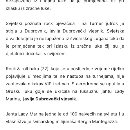
nezapaženo iz Lugana tako da je primjećena tek pri
izlasku iz zračne luke.
Svjetski poznata rock pjevačica Tina Turner jutros je
stigla u Dubrovnik, javlja Dubrovački vjesnik. Svjetska
diva doletjela je nezapaženo iz švicarskog Lugana tako da
je primjećena tek pri izlasku iz zračne luke čiji su je
djelatnici dočekali s cvijećem.
Rock & roll baka (72), koja se u poslijednje vrijeme rijetko
pojavljuje u medijima te ne nastupa na turnejama, nije
zahtjevala nikakav VIP tretman. S aerodroma se uputila u
Grušku luku gdje se ukrcala na luksuznu jahtu Lady
Marina,
javlja Dubrovački vjesnik.
Jahta Lady Marina jedna je od 100 najvećih na svijetu i u
vlasništvu je švicarskog milijunaša Sergia Mantegazza.