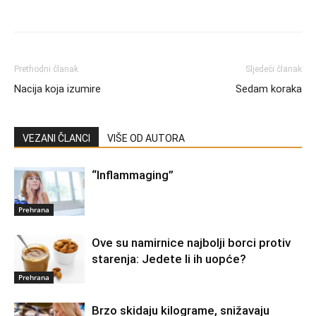
Prethodni članak
Sljedeći članak
Nacija koja izumire
Sedam koraka
VEZANI ČLANCI
VIŠE OD AUTORA
“Inflammaging”
Prehrana
Ove su namirnice najbolji borci protiv
starenja: Jedete li ih uopće?
Prehrana
Brzo skidaju kilograme, snižavaju