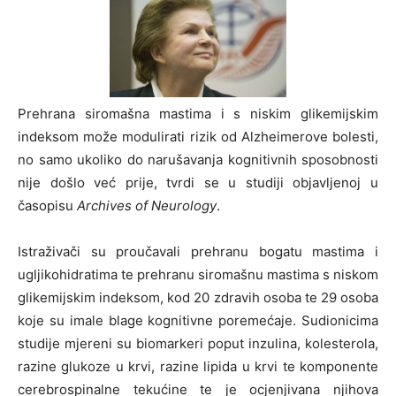
Prehrana siromašna mastima i s niskim glikemijskim
indeksom može modulirati rizik od Alzheimerove bolesti,
no samo ukoliko do narušavanja kognitivnih sposobnosti
nije došlo već prije, tvrdi se u studiji objavljenoj u
časopisu
Archives of Neurology
.
Istraživači su proučavali prehranu bogatu mastima i
ugljikohidratima te prehranu siromašnu mastima s niskom
glikemijskim indeksom, kod 20 zdravih osoba te 29 osoba
koje su imale blage kognitivne poremećaje. Sudionicima
studije mjereni su biomarkeri poput inzulina, kolesterola,
razine glukoze u krvi, razine lipida u krvi te komponente
cerebrospinalne tekućine te je ocjenjivana njihova