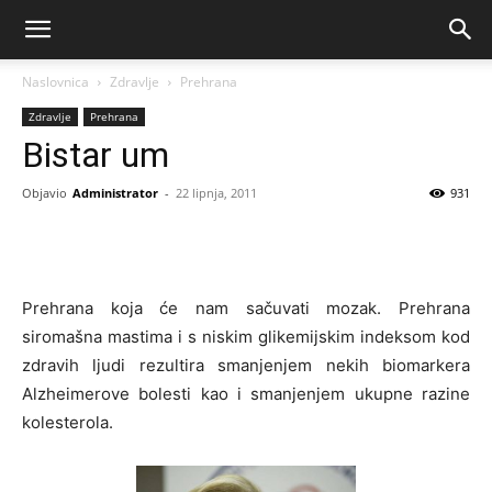
Naslovnica
Zdravlje
Prehrana
Zdravlje
Prehrana
Bistar um
Objavio
Administrator
-
22 lipnja, 2011
931
Prehrana koja će nam sačuvati mozak. Prehrana
siromašna mastima i s niskim glikemijskim indeksom kod
zdravih ljudi rezultira smanjenjem nekih biomarkera
Alzheimerove bolesti kao i smanjenjem ukupne razine
kolesterola.