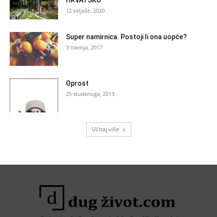
HRVATSKU
12 veljače, 2020
Super namirnica. Postoji li ona uopće?
3 travnja, 2017
Oprost
25 studenoga, 2013
Učitaj više