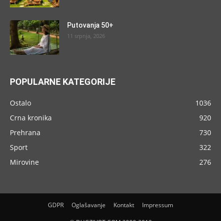
Putovanja 50+
11 srpnja, 2026
POPULARNE KATEGORIJE
Ostalo
1036
Crna kronika
920
Prehrana
730
Sport
322
Mirovine
276
GDPR
Oglašavanje
Kontakt
Impressum