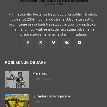
Prvi nacionalni Portal za treću dob u Republici Hrvatskoj
pokrenut 2009. godine, od strane Udruge za zaštitu i
promicanje prava ljudi treće životne dobi, s višestrukom
namjenom od kojih je možda najvažnija otklanjanje
predrasuda s generacije starijih građana.
POSLEDNJE OBJAVE
Priča se…..
11 srpnja, 2026
Durmitor i ledena jezera
11 srpnja, 2026