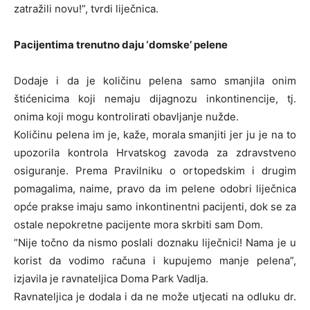
zatražili novu!”, tvrdi liječnica.
Pacijentima trenutno daju ‘domske’ pelene
Dodaje i da je količinu pelena samo smanjila onim
štićenicima koji nemaju dijagnozu inkontinencije, tj.
onima koji mogu kontrolirati obavljanje nužde.
Količinu pelena im je, kaže, morala smanjiti jer ju je na to
upozorila kontrola Hrvatskog zavoda za zdravstveno
osiguranje. Prema Pravilniku o ortopedskim i drugim
pomagalima, naime, pravo da im pelene odobri liječnica
opće prakse imaju samo inkontinentni pacijenti, dok se za
ostale nepokretne pacijente mora skrbiti sam Dom.
”Nije točno da nismo poslali doznaku liječnici! Nama je u
korist da vodimo računa i kupujemo manje pelena”,
izjavila je ravnateljica Doma Park Vadlja.
Ravnateljica je dodala i da ne može utjecati na odluku dr.