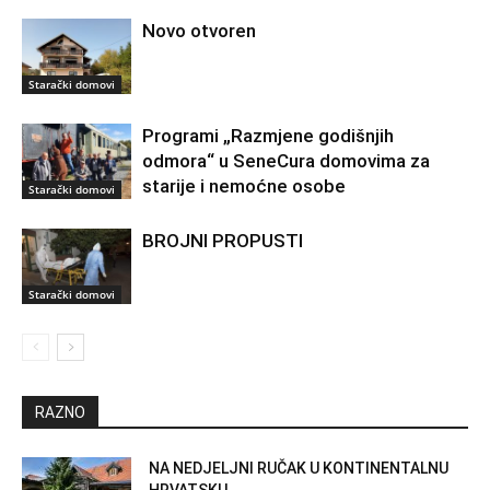
Novo otvoren
Starački domovi
Programi „Razmjene godišnjih
odmora“ u SeneCura domovima za
starije i nemoćne osobe
Starački domovi
BROJNI PROPUSTI
Starački domovi
RAZNO
NA NEDJELJNI RUČAK U KONTINENTALNU