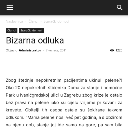
Naslovnica
Članci
Starački domovi
Članci
Starački domovi
Bizarna odluka
Objavio
Administrator
-
7 veljače, 2011
1225
Zbog štednje nepokretnim pacijentima ukinuli pelene?!
Oko 20 nepokretnih štićenika Doma za starije i nemoćne
Park u Ivanićgradskoj ulici u Zagrebu zbog krize je ostalo
bez prava na pelene iako su cijelo vrijeme prikovani za
krevete. Obitelji tih osoba ostale su šokirane takvom
odlukom. ”Mama pelene nosi već pet godina, a s obzirom
na njenu dob, stanje joj ide samo na gore, pa sam bila