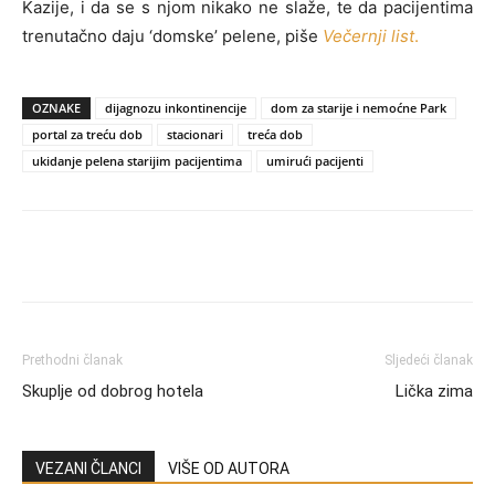
Kazije, i da se s njom nikako ne slaže, te da pacijentima
trenutačno daju ‘domske’ pelene, piše
Večernji list
.
OZNAKE
dijagnozu inkontinencije
dom za starije i nemoćne Park
portal za treću dob
stacionari
treća dob
ukidanje pelena starijim pacijentima
umirući pacijenti
Prethodni članak
Sljedeći članak
Skuplje od dobrog hotela
Lička zima
VEZANI ČLANCI
VIŠE OD AUTORA