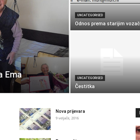
UNCATEGORISED
Odnos prema starijim voza
ka Ema
UNCATEGORISED
Čestitka
Nova prijevara
9 veljače, 2016