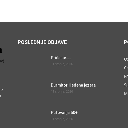
POSLEDNJE OBJAVE
P
Priča se…..
O
11 srpnja, 2026
C
P
S
Durmitor i ledena jezera
će
11 srpnja, 2026
M
h
Putovanja 50+
11 srpnja, 2026