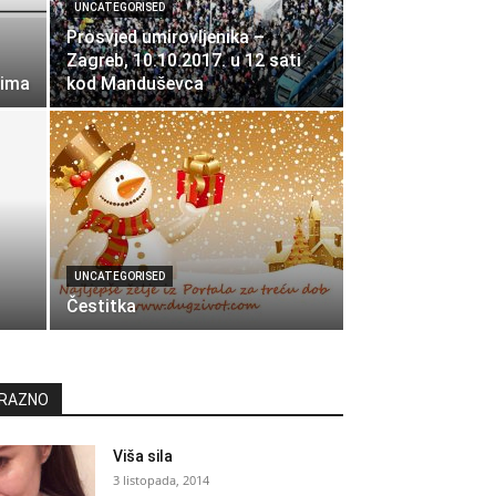
UNCATEGORISED
Prosvjed umirovljenika –
Zagreb, 10.10.2017. u 12 sati
čima
kod Manduševca
UNCATEGORISED
Čestitka
RAZNO
Viša sila
3 listopada, 2014