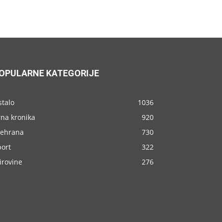
OPULARNE KATEGORIJE
stalo
1036
rna kronika
920
rehrana
730
port
322
irovine
276