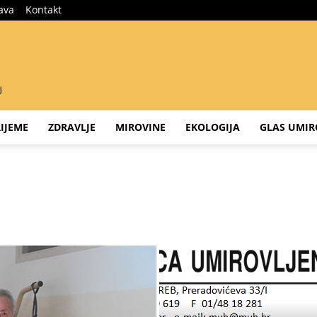
java
Kontakt
IJEME
ZDRAVLJE
MIROVINE
EKOLOGIJA
GLAS UMIR
Glas umirovljenika
HUL
KLUB 100+
leukemija
Lifestyle
Minute za opuštanje
Naslovnica
Nekretnine
o nama2
plac1
ort
sreća
Stare
Tražim skrb
Umirovljenici - suradnici
Vrtlarstvo
Zdravlje