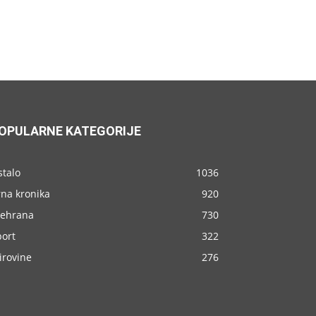
OPULARNE KATEGORIJE
stalo
1036
rna kronika
920
rehrana
730
port
322
irovine
276