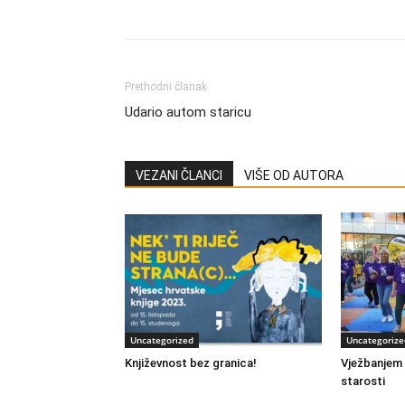
Share
Prethodni članak
Udario autom staricu
VEZANI ČLANCI
VIŠE OD AUTORA
Uncategorized
Uncategorize
Književnost bez granica!
Vježbanjem d
starosti