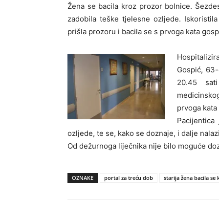
Žena se bacila kroz prozor bolnice. Šezde
zadobila teške tjelesne ozljede. Iskoristil
prišla prozoru i bacila se s prvoga kata gosp
Hospitalizi
Gospić, 63-
20.45 sati
medicinskog 
prvoga kata 
Pacijentica
ozljede, te se, kako se doznaje, i dalje nalaz
Od dežurnoga liječnika nije bilo moguće do
OZNAKE
portal za treću dob
starija žena bacila se