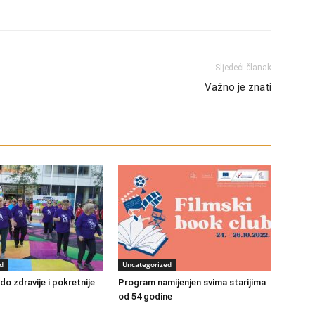
Sljedeći članak
Važno je znati
d
Uncategorized
o zdravije i pokretnije
Program namijenjen svima starijima
od 54 godine