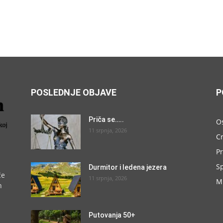
POSLEDNJE OBJAVE
P
Priča se…..
O
11 srpnja, 2026
C
P
S
Durmitor i ledena jezera
će
11 srpnja, 2026
M
h
Putovanja 50+