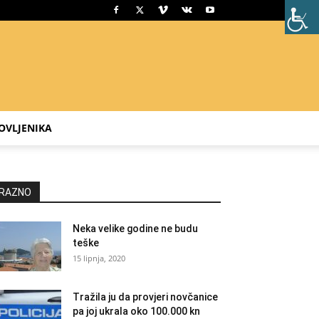
OVLJENIKA
RAZNO
Neka velike godine ne budu
teške
15 lipnja, 2020
Tražila ju da provjeri novčanice
pa joj ukrala oko 100.000 kn