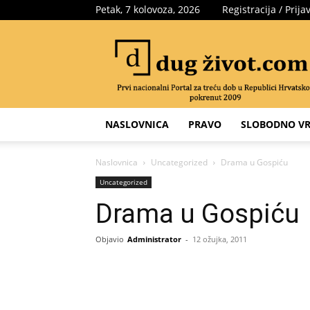
Petak, 7 kolovoza, 2026
Registracija / Prija
Portal
za
treću
dob
NASLOVNICA
PRAVO
SLOBODNO VR
Naslovnica
Uncategorized
Drama u Gospiću
Uncategorized
Drama u Gospiću
Objavio
Administrator
-
12 ožujka, 2011
Share