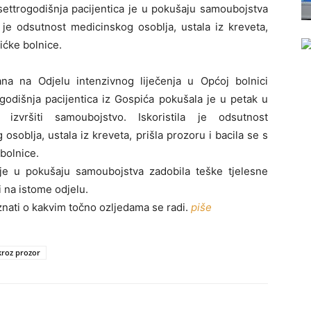
settrogodišnja pacijentica je u pokušaju samoubojstva
a je odsutnost medicinskog osoblja, ustala iz kreveta,
ićke bolnice.
rana na Odjelu intenzivnog liječenja u Općoj bolnici
godišnja pacijentica iz Gospića pokušala je u petak u
 izvršiti samoubojstvo. Iskoristila je odsutnost
osoblja, ustala iz kreveta, prišla prozoru i bacila se s
bolnice.
 je u pokušaju samoubojstva zadobila teške tjelesne
i na istome odjelu.
znati o kakvim točno ozljedama se radi.
piše
 kroz prozor