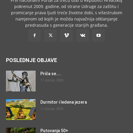
Prvi nacionalni Portal za treću dob u Republici Hrvatskoj
pokrenut 2009. godine, od strane Udruge za zaštitu i
promicanje prava ljudi treće životne dobi, s višestrukom
namjenom od kojih je možda najvažnija otklanjanje
predrasuda s generacije starijih građana.
POSLEDNJE OBJAVE
Priča se…..
11 srpnja, 2026
Durmitor i ledena jezera
11 srpnja, 2026
Putovanja 50+