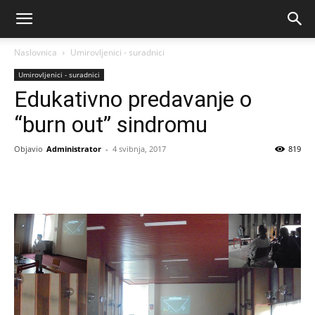
Naslovnica
Umirovljenici - suradnici
Umirovljenici - suradnici
Edukativno predavanje o
“burn out” sindromu
Objavio
Administrator
-
4 svibnja, 2017
819