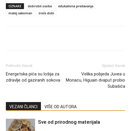
OZNAKE
dobrobit osoba
edukativna predavanja
matej sakoman
treće dobi
Prethodni članak
Sljedeći članak
Energetska pića su lošija za
Velika pobjeda Juvea u
zdravlje od gaziranih sokova
Monacu, Higuain dvaput probio
Subašića
VEZANI ČLANCI
VIŠE OD AUTORA
Sve od prirodnog materijala