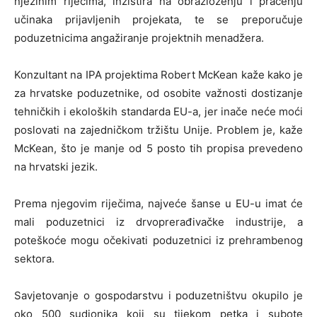
njezinim riječima, inzistira na obrazloženju i praćenju
učinaka prijavljenih projekata, te se preporučuje
poduzetnicima angažiranje projektnih menadžera.
Konzultant na IPA projektima Robert McKean kaže kako je
za hrvatske poduzetnike, od osobite važnosti dostizanje
tehničkih i ekoloških standarda EU-a, jer inače neće moći
poslovati na zajedničkom tržištu Unije. Problem je, kaže
McKean, što je manje od 5 posto tih propisa prevedeno
na hrvatski jezik.
Prema njegovim riječima, najveće šanse u EU-u imat će
mali poduzetnici iz drvoprerađivačke industrije, a
poteškoće mogu očekivati poduzetnici iz prehrambenog
sektora.
Savjetovanje o gospodarstvu i poduzetništvu okupilo je
oko 500 sudionika koji su tijekom petka i subote