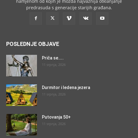
namjenom od kojih je možda najvažnija otklanjanje
predrasuda s generacije starijih građana.
POSLEDNJE OBJAVE
Priča se…..
11 srpnja, 2026
Durmitor i ledena jezera
11 srpnja, 2026
Putovanja 50+
11 srpnja, 2026