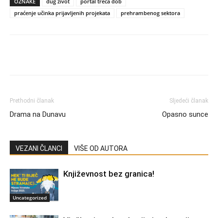
OZNAKE
dug život
portal treća dob
praćenje učinka prijavljenih projekata
prehrambenog sektora
Prethodni članak
Sljedeći članak
Drama na Dunavu
Opasno sunce
VEZANI ČLANCI
VIŠE OD AUTORA
Književnost bez granica!
Uncategorized