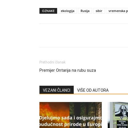
OZNAKE
ekologija
Rusija
sibir
vremenska p
Share
Prethodni članak
Premijer Ontarija na rubu suza
VEZANI ČLANCI
VIŠE OD AUTORA