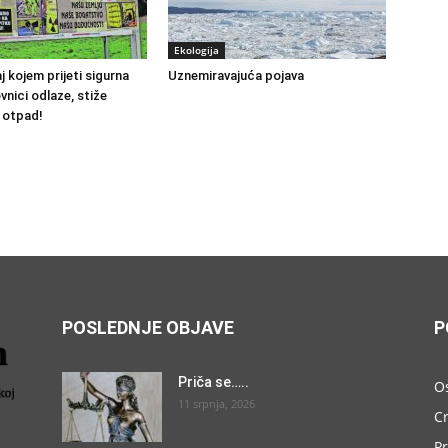
Ekologija
j kojem prijeti sigurna
Uznemiravajuća pojava
vnici odlaze, stiže
i otpad!
POSLEDNJE OBJAVE
P
Priča se…..
O
11 srpnja, 2026
C
P