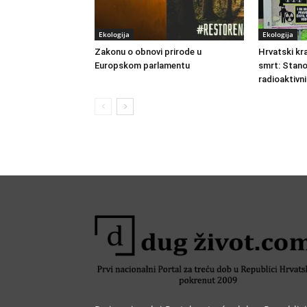
Ekologija
Ekologija
Zakonu o obnovi prirode u
Hrvatski kra
Europskom parlamentu
smrt: Stano
radioaktivn