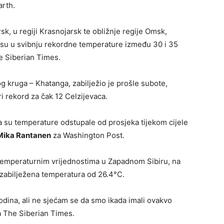
arth.
sk, u regiji Krasnojarsk te obližnje regije Omsk,
i su u svibnju rekordne temperature između 30 i 35
he Siberian Times.
g kruga – Khatanga, zabilježio je prošle subote,
i rekord za čak 12 Celzijevaca.
a su temperature odstupale od prosjeka tijekom cijele
Mika Rantanen
za Washington Post.
s temperaturnim vrijednostima u Zapadnom Sibiru, na
 zabilježena temperatura od 26.4°C.
odina, ali ne sjećam se da smo ikada imali ovakvo
za The Siberian Times.