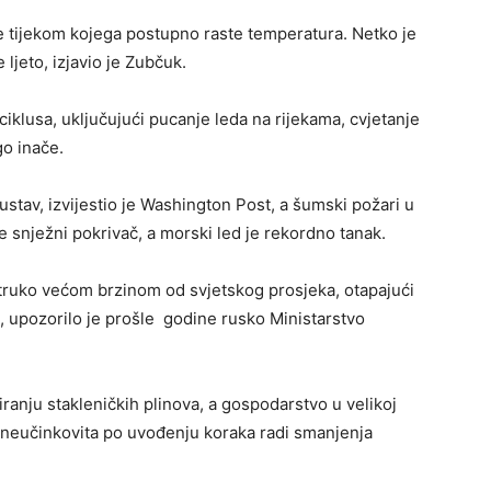
je tijekom kojega postupno raste temperatura. Netko je
e ljeto, izjavio je Zubčuk.
ciklusa, uključujući pucanje leda na rijekama, cvjetanje
go inače.
sustav, izvijestio je Washington Post, a šumski požari u
se snježni pokrivač, a morski led je rekordno tanak.
truko većom brzinom od svjetskog prosjeka, otapajući
i, upozorilo je prošle godine rusko Ministarstvo
tiranju stakleničkih plinova, a gospodarstvo u velikoj
a i neučinkovita po uvođenju koraka radi smanjenja