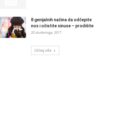
8 genijalnih načina da odčepite
nos i očistite sinuse – prodišite
20 studenoga, 2017
Učitaj više