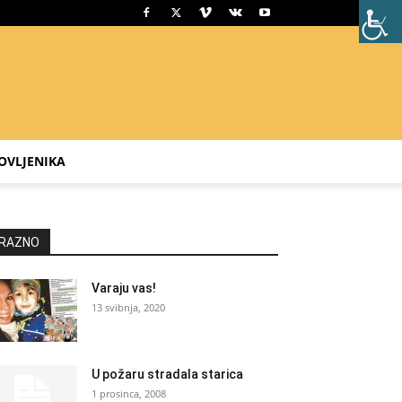
OVLJENIKA
RAZNO
Varaju vas!
13 svibnja, 2020
U požaru stradala starica
1 prosinca, 2008