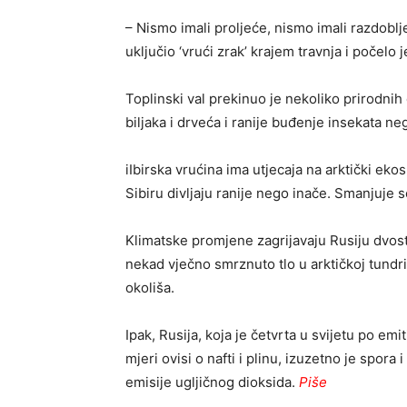
– Nismo imali proljeće, nismo imali razdobl
uključio ‘vrući zrak’ krajem travnja i počelo j
Toplinski val prekinuo je nekoliko prirodnih 
biljaka i drveća i ranije buđenje insekata ne
iIbirska vrućina ima utjecaja na arktički eko
Sibiru divljaju ranije nego inače. Smanjuje 
Klimatske promjene zagrijavaju Rusiju dvos
nekad vječno smrznuto tlo u arktičkoj tundr
okoliša.
Ipak, Rusija, koja je četvrta u svijetu po emi
mjeri ovisi o nafti i plinu, izuzetno je spor
emisije ugljičnog dioksida.
Piše