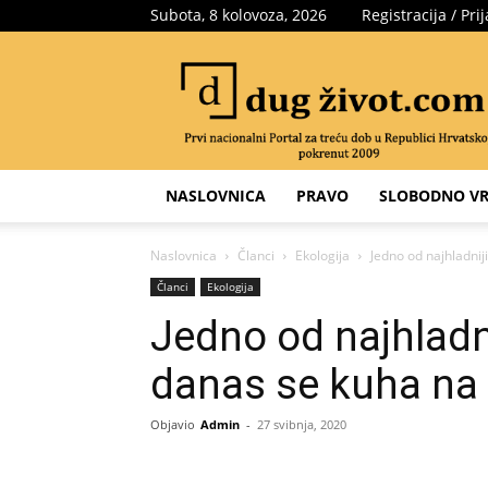
Subota, 8 kolovoza, 2026
Registracija / Pri
Portal
za
treću
dob
NASLOVNICA
PRAVO
SLOBODNO VR
Naslovnica
Članci
Ekologija
Jedno od najhladnij
Članci
Ekologija
Jedno od najhladni
danas se kuha na 
Objavio
Admin
-
27 svibnja, 2020
Share