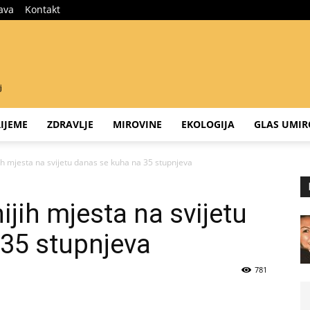
java
Kontakt
IJEME
ZDRAVLJE
MIROVINE
EKOLOGIJA
GLAS UMIR
ih mjesta na svijetu danas se kuha na 35 stupnjeva
jih mjesta na svijetu
35 stupnjeva
781