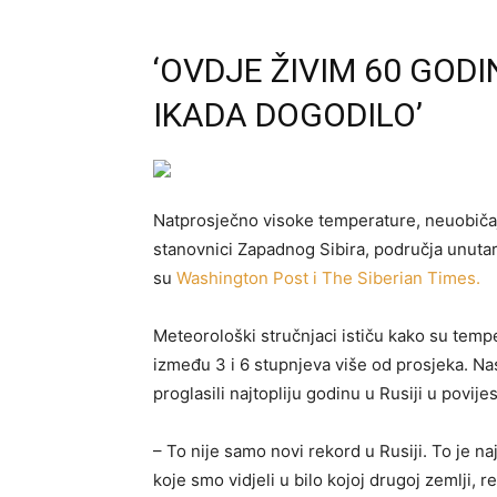
‘OVDJE ŽIVIM 60 GODI
IKADA DOGODILO’
Natprosječno visoke temperature, neuobičaj
stanovnici Zapadnog Sibira, područja unutar A
su
Washington Post i The Siberian Times.
Meteorološki stručnjaci ističu kako su temp
između 3 i 6 stupnjeva više od prosjeka. Na
proglasili najtopliju godinu u Rusiji u povije
– To nije samo novi rekord u Rusiji. To je n
koje smo vidjeli u bilo kojoj drugoj zemlji, r