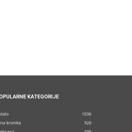
OPULARNE KATEGORIJE
stalo
1036
rna kronika
920
rehrana
730