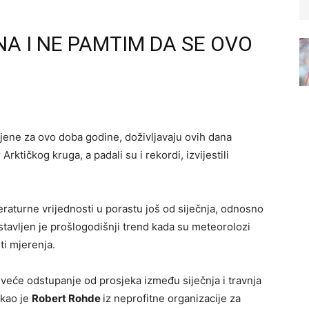
NA I NE PAMTIM DA SE OVO
ene za ovo doba godine, doživljavaju ovih dana
rktičkog kruga, a padali su i rekordi, izvijestili
eraturne vrijednosti u porastu još od siječnja, odnosno
stavljen je prošlogodišnji trend kada su meteorolozi
sti mjerenja.
ajveće odstupanje od prosjeka između siječnja i travnja
ekao je
Robert Rohde
iz neprofitne organizacije za