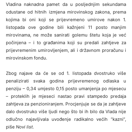
Vladina naknadna pamet da u posljednjim sekundama
odustane od hitnih izmjena mirovinskog zakona, prema
kojima bi oni koji se prijevremeno umirove nakon 1.
listopada ove godine bili kažnjeni 11 posto manjim
mirovinama, ne može sanirati golemu štetu koja je već
počinjena – i to građanima koji su predali zahtjeve za
prijevremenim umirovljenjem, ali i državnom proračunu i
mirovinskom fondu.
Zbog najave da će se od 1. listopada dvostruko više
penalizirati svaka godina prijevremenog odlaska u
penziju – 0,34 umjesto 0,15 posto umanjenja po mjesecu
– proteklih je mjeseci nastao pravi stampedo predaja
zahtjeva za penzioniranjem. Procjenjuje se da je zahtjeve
dalo dvostruko više ljudi nego što bi ih bilo da Vlada nije
odlučno najavljivala uvođenje radikalno većih “kazni”,
piše
Novi list
.