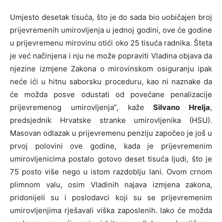
Umjesto desetak tisuća, što je do sada bio uobičajen broj
prijevremenih umirovljenja u jednoj godini, ove će godine
u prijevremenu mirovinu otići oko 25 tisuća radnika. Šteta
je već načinjena i nju ne može popraviti Vladina objava da
njezine izmjene Zakona o mirovinskom osiguranju ipak
neće ići u hitnu saborsku proceduru, kao ni naznake da
će možda posve odustati od povećane penalizacije
prijevremenog umirovljenja”, kaže
Silvano Hrelja
,
predsjednik Hrvatske stranke umirovljenika (HSU).
Masovan odlazak u prijevremenu penziju započeo je još u
prvoj polovini ove godine, kada je prijevremenim
umirovljenicima postalo gotovo deset tisuća ljudi, što je
75 posto više nego u istom razdoblju lani. Ovom crnom
plimnom valu, osim Vladinih najava izmjena zakona,
pridonijeli su i poslodavci koji su se prijevremenim
umirovljenjima rješavali viška zaposlenih. Iako će možda