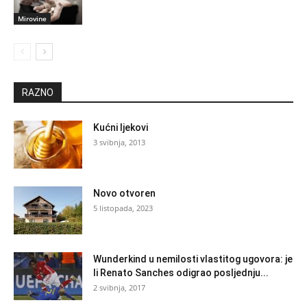
Mirovine
RAZNO
Kućni ljekovi
3 svibnja, 2013
Novo otvoren
5 listopada, 2023
Wunderkind u nemilosti vlastitog ugovora: je
li Renato Sanches odigrao posljednju...
2 svibnja, 2017