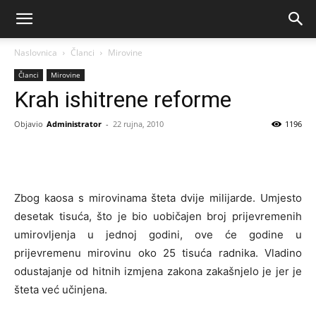
Naslovnica
Članci
Mirovine
Članci
Mirovine
Krah ishitrene reforme
Objavio
Administrator
-
22 rujna, 2010
1196
Zbog kaosa s mirovinama šteta dvije milijarde. Umjesto
desetak tisuća, što je bio uobičajen broj prijevremenih
umirovljenja u jednoj godini, ove će godine u
prijevremenu mirovinu oko 25 tisuća radnika. Vladino
odustajanje od hitnih izmjena zakona zakašnjelo je jer je
šteta već učinjena.