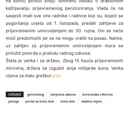
na koncu povući svoju ishitrenu odluku o drastičnom
kažnjavanju prijevremenog penzioniranja, Vlada će na
savjesti imati sve one radnike i radnice koji su, bojeći se
pogoršanja uvjeta od 1. listopada, predali zahtjeve za
prijevremenim umirovljenjem do 30. rujna. Oni se neće
moći predomisliti jer se ne mogu vratiti na posao. Naime,
uz zahtjev za prijevremenim umirovljenjem mora se
priložiti potvrda o prekidu radnog odnosa.
Šteta je velika i za državu. Zbog 15 tisuća prijevremenih
mirovina, država će izgubiti dvije milijarde kuna. Velika
cijena za malu grešku!
piše
OZNAKE
gerontolog
izmjnena zakona
mirovinska reforma
penzija
portal za treću dob
treća dob
vladine mjere