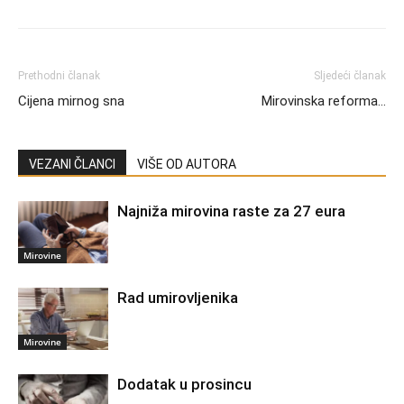
Prethodni članak
Sljedeći članak
Cijena mirnog sna
Mirovinska reforma…
VEZANI ČLANCI
VIŠE OD AUTORA
Najniža mirovina raste za 27 eura
Mirovine
Rad umirovljenika
Mirovine
Dodatak u prosincu