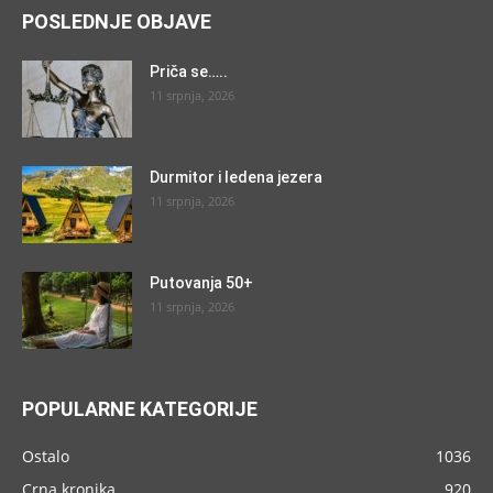
POSLEDNJE OBJAVE
Priča se…..
11 srpnja, 2026
Durmitor i ledena jezera
11 srpnja, 2026
Putovanja 50+
11 srpnja, 2026
POPULARNE KATEGORIJE
Ostalo
1036
Crna kronika
920