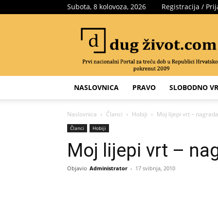
Subota, 8 kolovoza, 2026
Registracija / Pri
Portal
za
treću
dob
NASLOVNICA
PRAVO
SLOBODNO VR
Naslovnica
Članci
Hobiji
Moj lijepi vrt – nagrad
Članci
Hobiji
Moj lijepi vrt – na
Objavio
Administrator
-
17 svibnja, 2010
Share