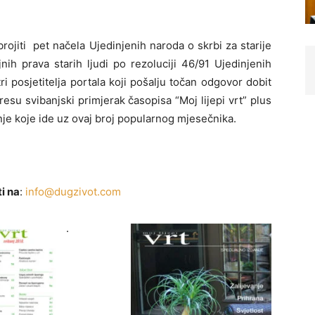
rojiti pet načela Ujedinjenih naroda o skrbi za starije
jnih prava starih ljudi po rezoluciji 46/91 Ujedinjenih
ri posjetitelja portala koji pošalju točan odgovor dobit
esu svibanjski primjerak časopisa “Moj lijepi vrt” plus
nje koje ide uz ovaj broj popularnog mjesečnika.
i na
:
info@dugzivot.com
.