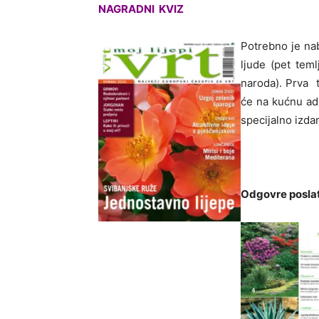
NAGRADNI KVIZ
Potrebno je nab
ljude (pet teml
naroda). Prva t
će na kućnu adr
specijalno izda
Odgovre poslat