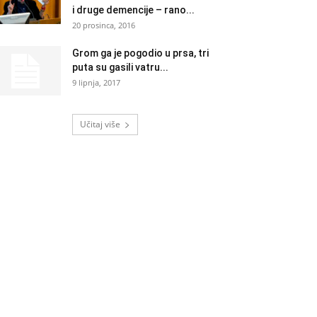
i druge demencije – rano...
20 prosinca, 2016
Grom ga je pogodio u prsa, tri
puta su gasili vatru...
9 lipnja, 2017
Učitaj više