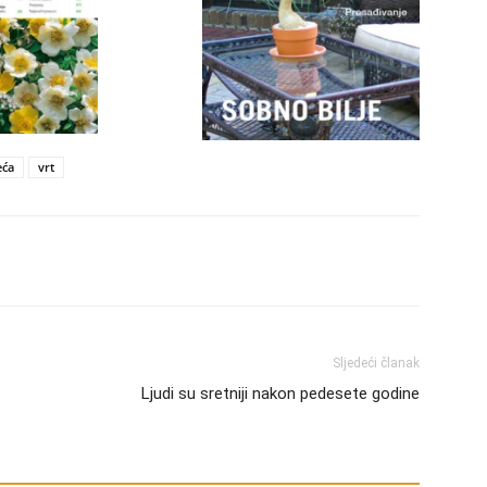
eća
vrt
Sljedeći članak
Ljudi su sretniji nakon pedesete godine