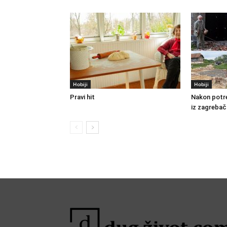
Hobiji
Hobiji
Pravi hit
Nakon potre
iz zagrebač