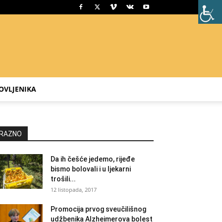
OVLJENIKA
RAZNO
Da ih češće jedemo, rijeđe
bismo bolovali i u ljekarni
trošili...
12 listopada, 2017
Promocija prvog sveučilišnog
udžbenika Alzheimerova bolest