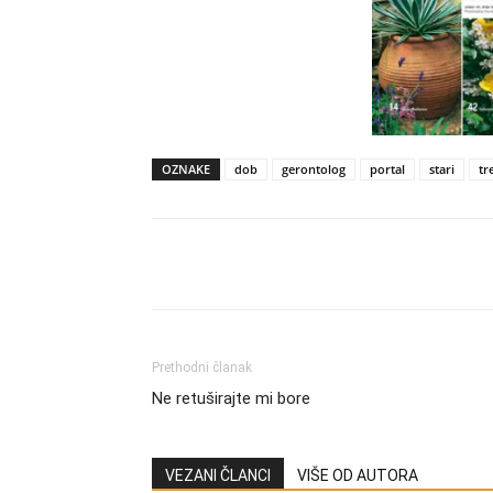
OZNAKE
dob
gerontolog
portal
stari
tr
Share
Prethodni članak
Ne retuširajte mi bore
VEZANI ČLANCI
VIŠE OD AUTORA