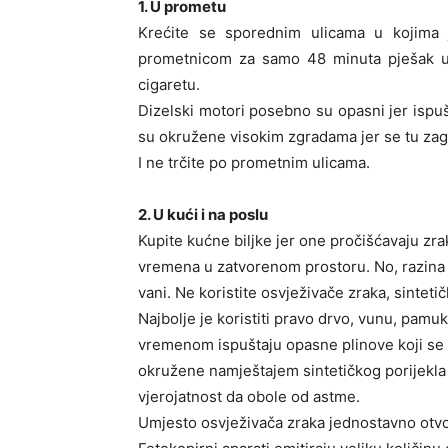
1. U prometu
Krećite se sporednim ulicama u kojima
prometnicom za samo 48 minuta pješak 
cigaretu.
Dizelski motori posebno su opasni jer ispušt
su okružene visokim zgradama jer se tu zag
I ne trčite po prometnim ulicama.
2. U kući i na poslu
Kupite kućne biljke jer one pročišćavaju zra
vremena u zatvorenom prostoru. No, razina 
vani. Ne koristite osvježivače zraka, sinteti
Najbolje je koristiti pravo drvo, vunu, pamuk
vremenom ispuštaju opasne plinove koji se 
okružene namještajem sintetičkog porijekla i
vjerojatnost da obole od astme.
Umjesto osvježivača zraka jednostavno otvor