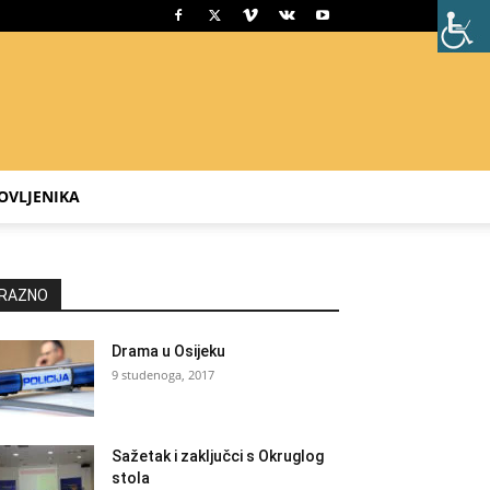
OVLJENIKA
RAZNO
Drama u Osijeku
9 studenoga, 2017
Sažetak i zaključci s Okruglog
stola