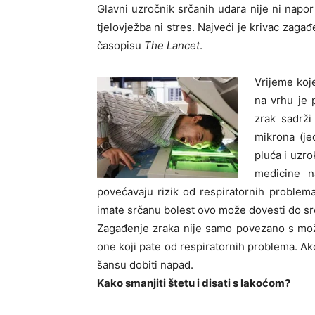
Glavni uzročnik srčanih udara nije ni napor
tjelovježba ni stres. Najveći je krivac zaga
časopisu
The Lancet
.
Vrijeme koj
na vrhu je 
zrak sadrži
mikrona (je
pluća i uzro
medicine n
povećavaju rizik od respiratornih problema
imate srčanu bolest ovo može dovesti do sr
Zagađenje zraka nije samo povezano s mož
one koji pate od respiratornih problema. Ak
šansu dobiti napad.
Kako smanjiti štetu i disati s lakoćom?