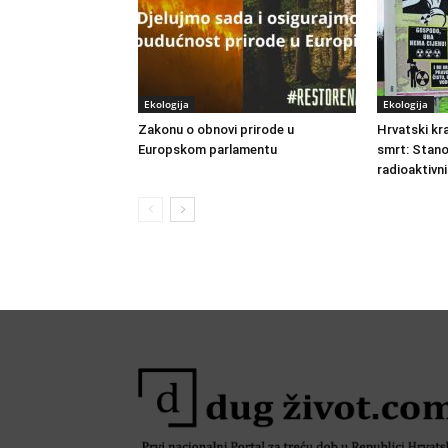
Ekologija
Ekologija
Zakonu o obnovi prirode u
Hrvatski kra
Europskom parlamentu
smrt: Stano
radioaktivn