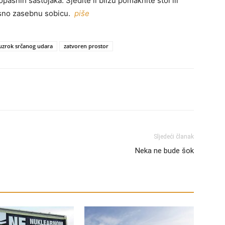
opasnih sastojaka. Sjedite li blizu pomaknite stol ili
nosno zasebnu sobicu.
piše
uzrok srčanog udara
zatvoren prostor
Sljedeći članak
Neka ne bude šok