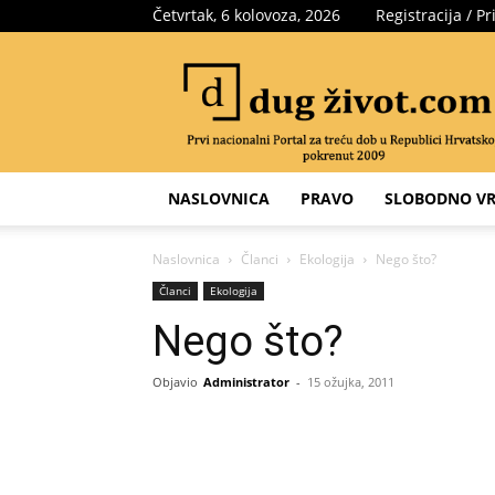
Četvrtak, 6 kolovoza, 2026
Registracija / Pr
Portal
za
treću
dob
NASLOVNICA
PRAVO
SLOBODNO VR
Naslovnica
Članci
Ekologija
Nego što?
Članci
Ekologija
Nego što?
Objavio
Administrator
-
15 ožujka, 2011
Share