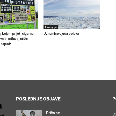
Ekologija
j kojem prijeti sigurna
Uznemiravajuća pojava
vnici odlaze, stiže
i otpad!
POSLEDNJE OBJAVE
P
Priča se…..
O