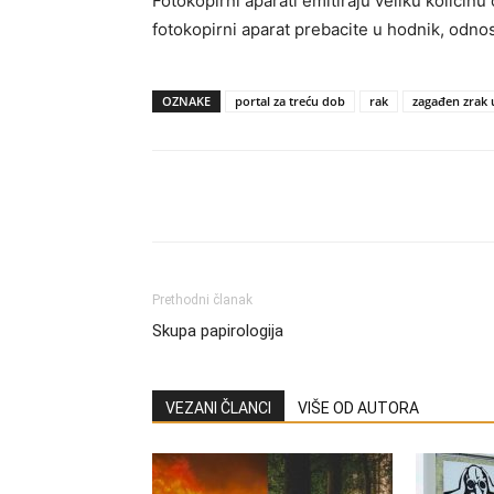
Fotokopirni aparati emitiraju veliku količinu 
fotokopirni aparat prebacite u hodnik, od
OZNAKE
portal za treću dob
rak
zagađen zrak 
Share
Prethodni članak
Skupa papirologija
VEZANI ČLANCI
VIŠE OD AUTORA