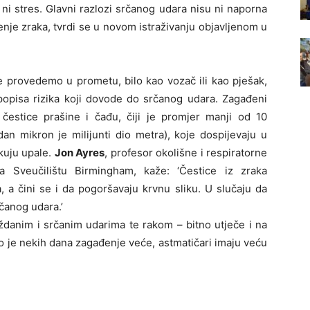
 ni stres. Glavni razlozi srčanog udara nisu ni naporna
đenje zraka, tvrdi se u novom istraživanju objavljenom u
e provedemo u prometu, bilo kao vozač ili kao pješak,
popisa rizika koji dovode do srčanog udara. Zagađeni
 čestice prašine i čađu, čiji je promjer manji od 10
dan mikron je milijunti dio metra), koje dospijevaju u
kuju upale.
Jon Ayres
, profesor okolišne i respiratorne
a Sveučilištu Birmingham, kaže: ‘Čestice iz zraka
, a čini se i da pogoršavaju krvnu sliku. U slučaju da
čanog udara.’
danim i srčanim udarima te rakom – bitno utječe i na
o je nekih dana zagađenje veće, astmatičari imaju veću