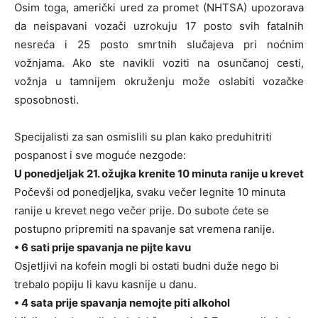
Osim toga, američki ured za promet (NHTSA) upozorava
da neispavani vozači uzrokuju 17 posto svih fatalnih
nesreća i 25 posto smrtnih slučajeva pri noćnim
vožnjama. Ako ste navikli voziti na osunčanoj cesti,
vožnja u tamnijem okruženju može oslabiti vozačke
sposobnosti.
Specijalisti za san osmislili su plan kako preduhitriti
pospanost i sve moguće nezgode:
U ponedjeljak 21. ožujka krenite 10 minuta ranije u krevet
Počevši od ponedjeljka, svaku večer legnite 10 minuta
ranije u krevet nego večer prije. Do subote ćete se
postupno pripremiti na spavanje sat vremena ranije.
• 6 sati prije spavanja ne pijte kavu
Osjetljivi na kofein mogli bi ostati budni duže nego bi
trebalo popiju li kavu kasnije u danu.
• 4 sata prije spavanja nemojte piti alkohol