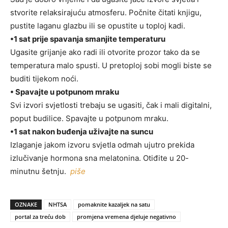
stvorite relaksirajuću atmosferu. Počnite čitati knjigu,
pustite laganu glazbu ili se opustite u toploj kadi.
•1 sat prije spavanja smanjite temperaturu
Ugasite grijanje ako radi ili otvorite prozor tako da se
temperatura malo spusti. U pretoploj sobi mogli biste se
buditi tijekom noći.
• Spavajte u potpunom mraku
Svi izvori svjetlosti trebaju se ugasiti, čak i mali digitalni,
poput budilice. Spavajte u potpunom mraku.
•1 sat nakon buđenja uživajte na suncu
Izlaganje jakom izvoru svjetla odmah ujutro prekida
izlučivanje hormona sna melatonina. Otiđite u 20-
minutnu šetnju.
piše
OZNAKE
NHTSA
pomaknite kazaljek na satu
portal za treću dob
promjena vremena djeluje negativno