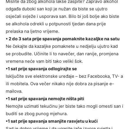
Mislite da zbog alkohola lakše zaspite? Zapravo alkohol
odgađa duboki san koji je nužan da biste se ujutro
osjećali svježe i usporava san. Bilo bi još bolje ako biste
se alkohola odrekli u potpunosti tjedan dana prije
prelaska na ljetno vrijeme.
• 2 do 3 sata prije spavanja pomaknite kazaljke na satu
Ne čekajte da kazaljke pomaknete u nedjelju ujutro kad
se probudite. Učinite li to navečer, dan ranije, promjena
vremena neće vam biti tako veliki šok.
•1 sat prije spavanja odlogirajte se
Isključite sve elektronske uređaje – bez Facebooka, TV- a
ili mobitela. Ova večer nikako nije dobra za pisanje e-
mailova.
•1 sat prije spavanja nemojte ništa piti
Nemojte uzimati tekućinu jer biste tako mogli omesti san i
buditi se zbog punog mjehura.
•1 sat prije spavanja smanjite rasvjetu u kući
Sad je dobro vrijeme i da ugasite jače izvore svjetla i