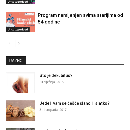
Uncategorized
Program namijenjen svima starijima od
54 godine
Uncategorized
RAZNO
Što je dekubitus?
24 siječnja, 2015
Jede li vam se češće slano ili slatko?
31 listopada, 2017