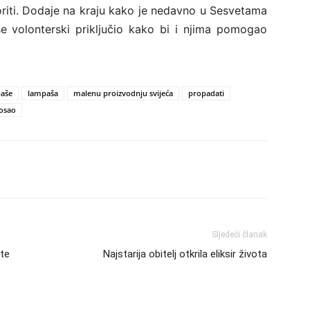
riti. Dodaje na kraju kako je nedavno u Sesvetama
e volonterski priključio kako bi i njima pomogao
paše
lampaša
malenu proizvodnju svijeća
propadati
posao
Sljedeći članak
ete
Najstarija obitelj otkrila eliksir života