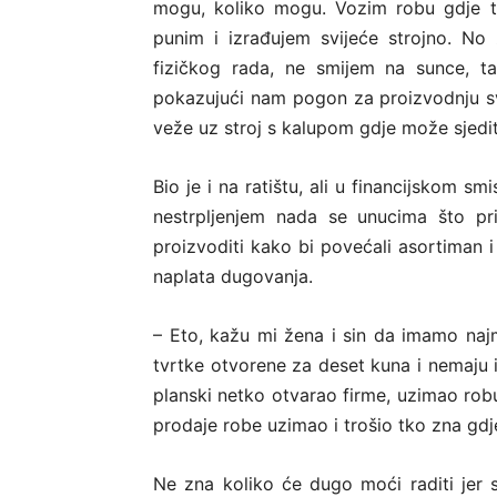
mogu, koliko mogu. Vozim robu gdje t
punim i izrađujem svijeće strojno. N
fizičkog rada, ne smijem na sunce, t
pokazujući nam pogon za proizvodnju sv
veže uz stroj s kalupom gdje može sjedit
Bio je i na ratištu, ali u financijskom sm
nestrpljenjem nada se unucima što pri
proizvoditi kako bi povećali asortiman i
naplata dugovanja.
– Eto, kažu mi žena i sin da imamo na
tvrtke otvorene za deset kuna i nemaju i
planski netko otvarao firme, uzimao robu
prodaje robe uzimao i trošio tko zna gdj
Ne zna koliko će dugo moći raditi jer s