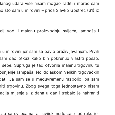
anog udara više nisam mogao raditi i morao sam
ao što sam u mirovini – priča Slavko Gostrec (61) iz
telj vodi i malenu proizvodnju svijeća, lampaša i
 u mirovini jer sam se bavio preživljavanjem. Prvih
sam dao otkaz kako bih pokrenuo vlastiti posao.
sebe. Supruga je tad otvorila malenu trgovinu tu
 punjenje lampaša. No dolaskom velikih trgovačkih
adati. Ja sam se u međuvremenu razbolio, pa sam
riti trgovinu. Zbog svega toga jednostavno nisam
uacija mijenjala iz dana u dan i trebalo je nahraniti
ao sa svijećama, ali uvijek nedostaje još ruku jer