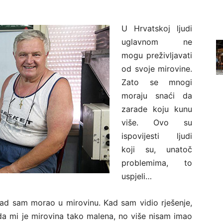
U Hrvatskoj ljudi
uglavnom ne
mogu preživljavati
od svoje mirovine.
Zato se mnogi
moraju snaći da
zarade koju kunu
više. Ovo su
ispovijesti ljudi
koji su, unatoč
problemima, to
uspjeli…
d sam morao u mirovinu. Kad sam vidio rješenje,
a mi je mirovina tako malena, no više nisam imao