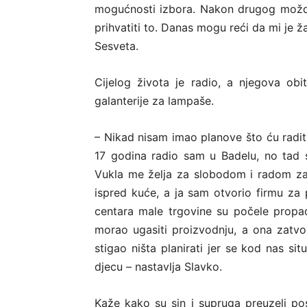
mogućnosti izbora. Nakon drugog možd
prihvatiti to. Danas mogu reći da mi je ž
Sesveta.
Cijelog života je radio, a njegova obi
galanterije za lampaše.
– Nikad nisam imao planove što ću raditi
17 godina radio sam u Badelu, no tad 
Vukla me želja za slobodom i radom za 
ispred kuće, a ja sam otvorio firmu za
centara male trgovine su počele prop
morao ugasiti proizvodnju, a ona zatvo
stigao ništa planirati jer se kod nas sit
djecu – nastavlja Slavko.
Kaže kako su sin i supruga preuzeli pos