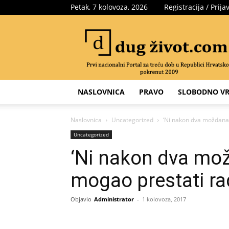
Petak, 7 kolovoza, 2026
Registracija / Prija
Portal
za
treću
dob
NASLOVNICA
PRAVO
SLOBODNO VR
Naslovnica
Uncategorized
‘Ni nakon dva moždana 
Uncategorized
‘Ni nakon dva mo
mogao prestati rad
Objavio
Administrator
-
1 kolovoza, 2017
Share