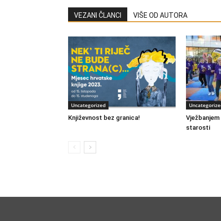
VEZANI ČLANCI
VIŠE OD AUTORA
Uncategorized
Uncategorize
Književnost bez granica!
Vježbanjem d
starosti