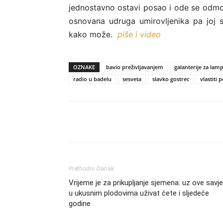
jednostavno ostavi posao i ode se odmo
osnovana udruga umirovljenika pa joj s
kako može.
piše i video
OZNAKE
bavio preživljavanjem
galanterije za lam
radio u badelu
sesveta
slavko gostrec
vlastiti 
Share
Prethodni članak
Vrijeme je za prikupljanje sjemena: uz ove savj
u ukusnim plodovima uživat ćete i sljedeće
godine