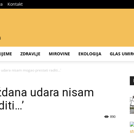
va
Kontakt
IJEME
ZDRAVLJE
MIROVINE
EKOLOGIJA
GLAS UMIR
udara nisam mogao prestati raditi…’
ždana udara nisam
iti…’
890