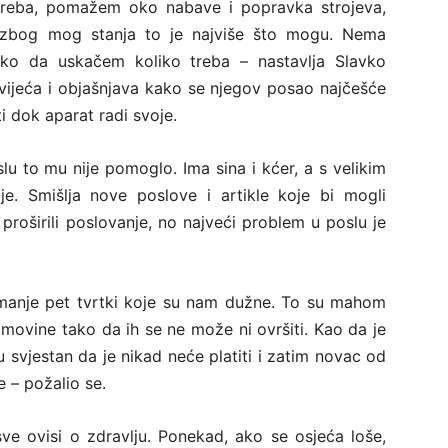
reba, pomažem oko nabave i popravka strojeva,
o zbog mog stanja to je najviše što mogu. Nema
ako da uskačem koliko treba – nastavlja Slavko
ijeća i objašnjava kako se njegov posao najčešće
i dok aparat radi svoje.
islu to mu nije pomoglo. Ima sina i kćer, a s velikim
je. Smišlja nove poslove i artikle koje bi mogli
 proširili poslovanje, no najveći problem u poslu je
jmanje pet tvrtki koje su nam dužne. To su mahom
movine tako da ih se ne može ni ovršiti. Kao da je
 svjestan da je nikad neće platiti i zatim novac od
e – požalio se.
ve ovisi o zdravlju. Ponekad, ako se osjeća loše,