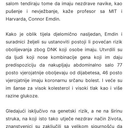
salom tendiraju tome da imaju nezdrave navike, kao
pušenje i nevježbanje, kaže profesor sa MIT i
Harvarda, Connor Emdin.
Kako je oblik tijela djelomično nasljedan, Emdin i
suradnici željeli su ustanoviti postoji li povećan rizik
obolijevanja zbog DNK koji osobe imaju. Utvrdili su
da ljudi koji nose kombinacije gena koji im daju
predispoziciju da nakupljaju abdominalno salo 77
posto vjerojatnije oboljevaju od dijabetesa, 46 posto
vjerojatnije imaju koronarnu srčanu bolest. I veće su
im šanse za visok kolesterol i visoki tlak kao i više
razine glukoze.
Gledajući isključivo na genetski rizik, a ne na širinu
struka, na koji isto tako utječe nezdrav način života,
znanstvenici su zaključili sa velikom sigurnošću da