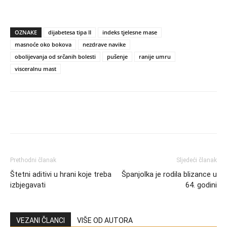
OZNAKE
dijabetesa tipa II
indeks tjelesne mase
masnoće oko bokova
nezdrave navike
obolijevanja od srčanih bolesti
pušenje
ranije umru
visceralnu mast
Prethodni članak
Sljedeći članak
Štetni aditivi u hrani koje treba
Španjolka je rodila blizance u
izbjegavati
64. godini
VEZANI ČLANCI
VIŠE OD AUTORA