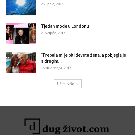
25 lipnja, 2013
Tjedan mode u Londonu
21 veljače, 2017
‘Trebala mi je biti deveta žena, a pobjegla je
s drugim...
16 studenoga, 2017
Učitaj više