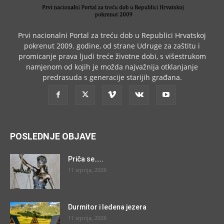
Prvi nacionalni Portal za treću dob u Republici Hrvatskoj
pokrenut 2009. godine, od strane Udruge za zaštitu i
promicanje prava ljudi treće životne dobi, s višestrukom
namjenom od kojih je možda najvažnija otklanjanje
predrasuda s generacije starijih građana.
POSLEDNJE OBJAVE
Priča se…..
11 srpnja, 2026
Durmitor i ledena jezera
11 srpnja, 2026