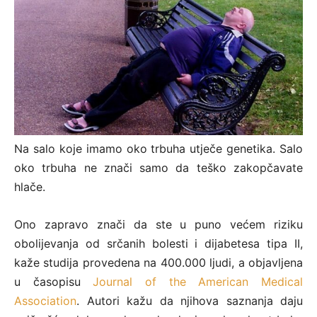
Na salo koje imamo oko trbuha utječe genetika.
Salo
oko trbuha ne znači samo da teško zakopčavate
hlače.
Ono zapravo znači da ste u puno većem riziku
obolijevanja od srčanih bolesti i dijabetesa tipa II,
kaže studija provedena na 400.000 ljudi, a objavljena
u časopisu
Journal of the American Medical
Association
. Autori kažu da njihova saznanja daju