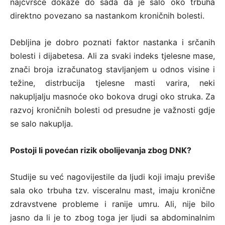
najčvršće dokaze do sada da je salo oko trbuha
direktno povezano sa nastankom kroničnih bolesti.
Debljina je dobro poznati faktor nastanka i srčanih
bolesti i dijabetesa. Ali za svaki indeks tjelesne mase,
znači broja izračunatog stavljanjem u odnos visine i
težine, distrbucija tjelesne masti varira, neki
nakupljalju masnoće oko bokova drugi oko struka. Za
razvoj kroničnih bolesti od presudne je važnosti gdje
se salo nakuplja.
Postoji li povećan rizik obolijevanja zbog DNK?
Studije su već nagovijestile da ljudi koji imaju previše
sala oko trbuha tzv. visceralnu mast, imaju kronične
zdravstvene probleme i ranije umru. Ali, nije bilo
jasno da li je to zbog toga jer ljudi sa abdominalnim