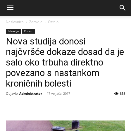
Naslovnica
Zdravlje
Ostalo
Zdravlje
Ostalo
Nova studija donosi
najčvršće dokaze dosad da je
salo oko trbuha direktno
povezano s nastankom
kroničnih bolesti
Objavio
Administrator
-
17 veljače, 2017
858