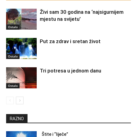
Živi sam 30 godina na ‘najsigurnijem
mjestu na svijetu’
Ostalo
Put za zdrav i sretan život
Ostalo
Tri potresa u jednom danu
Ostalo
RAZNO
Štite i “liječe”