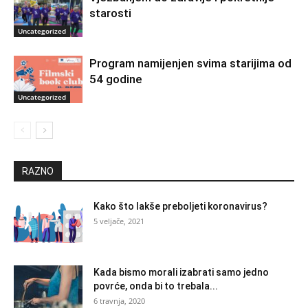
starosti
Uncategorized
Program namijenjen svima starijima od
54 godine
Uncategorized
RAZNO
Kako što lakše preboljeti koronavirus?
5 veljače, 2021
Kada bismo morali izabrati samo jedno
povrće, onda bi to trebala...
6 travnja, 2020