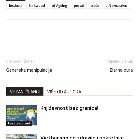
Institute
Kirkwood
of Ageing
portal
treća
u Newcastleu
Prethodni članak
Sljedeći članak
Genetska manipulacija
Zlatna cura
VEZANI ČLANCI
VIŠE OD AUTORA
Književnost bez granica!
Uncategorized
Vježbanjem do zdravije i pokretnije