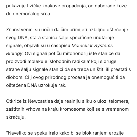
pokazuje fizičke znakove propadanja, od naborane kože
do onemoćalog srca.
Znanstvenici su uočili da čim primijeti ozbiljno oštećenje
svog DNA, stara stanica šalje specifične unutarnje
signale, objavili su u časopisu
Molecular Systems
Biology
. Ovi signali potiču mitohondrij iste stanice da
proizvodi molekule ‘slobodnih radikala’ koji s druge
strane šalju signale stanici da se treba uništiti ili prestati s
diobom. Cilj ovog prirodnog procesa je onemogućiti da
oštećena DNA uzrokuje rak.
Otkriće iz Newcastlea daje realniju sliku o ulozi telomera,
zaštitnih vrhova na kraju kromosoma koji se s vremenom
skraćuju.
“Naveliko se spekuliralo kako bi se blokiranjem erozije