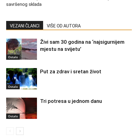
savršenog sklada
VEZANI ČLANCI
VIŠE OD AUTORA
Živi sam 30 godina na ‘najsigurnijem
mjestu na svijetu’
Ostalo
Put za zdrav i sretan život
Ostalo
Tri potresa u jednom danu
Ostalo