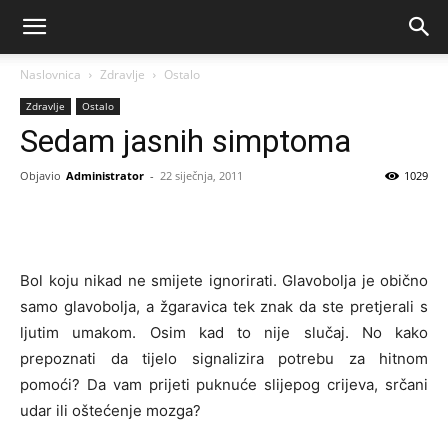
Naslovnica
Zdravlje
Ostalo
Zdravlje
Ostalo
Sedam jasnih simptoma
Objavio
Administrator
-
22 siječnja, 2011
1029
Bol koju nikad ne smijete ignorirati. Glavobolja je obično
samo glavobolja, a žgaravica tek znak da ste pretjerali s
ljutim umakom. Osim kad to nije slučaj. No kako
prepoznati da tijelo signalizira potrebu za hitnom
pomoći? Da vam prijeti puknuće slijepog crijeva, srčani
udar ili oštećenje mozga?