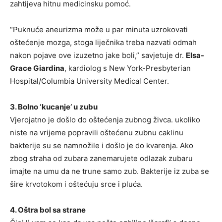
zahtijeva hitnu medicinsku pomoć.
“Puknuće aneurizma može u par minuta uzrokovati
oštećenje mozga, stoga liječnika treba nazvati odmah
nakon pojave ove izuzetno jake boli,” savjetuje dr.
Elsa-
Grace Giardina
, kardiolog s New York-Presbyterian
Hospital/Columbia University Medical Center.
3. Bolno ‘kucanje’ u zubu
Vjerojatno je došlo do oštećenja zubnog živca. ukoliko
niste na vrijeme popravili oštećenu zubnu caklinu
bakterije su se namnožile i došlo je do kvarenja. Ako
zbog straha od zubara zanemarujete odlazak zubaru
imajte na umu da ne trune samo zub. Bakterije iz zuba se
šire krvotokom i oštećuju srce i pluća.
4. Oštra bol sa strane