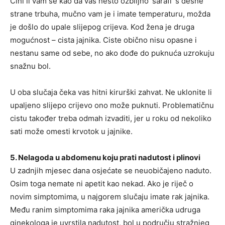
Čini li vam se kao da vas nešto ozbiljno ‘šarafi’ s desne
strane trbuha, mučno vam je i imate temperaturu, možda
je došlo do upale slijepog crijeva. Kod žena je druga
mogućnost – cista jajnika. Ciste obično nisu opasne i
nestanu same od sebe, no ako dođe do puknuća uzrokuju
snažnu bol.
U oba slučaja čeka vas hitni kirurški zahvat. Ne uklonite li
upaljeno slijepo crijevo ono može puknuti. Problematičnu
cistu također treba odmah izvaditi, jer u roku od nekoliko
sati može omesti krvotok u jajnike.
5. Nelagoda u abdomenu koju prati nadutost i plinovi
U zadnjih mjesec dana osjećate se neuobičajeno naduto.
Osim toga nemate ni apetit kao nekad. Ako je riječ o
novim simptomima, u najgorem slučaju imate rak jajnika.
Među ranim simptomima raka jajnika američka udruga
ginekologa je uvrstila nadutost, bol u području stražnjeg