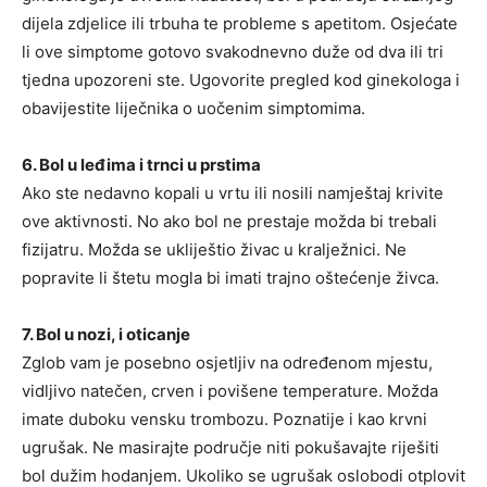
dijela zdjelice ili trbuha te probleme s apetitom. Osjećate
li ove simptome gotovo svakodnevno duže od dva ili tri
tjedna upozoreni ste. Ugovorite pregled kod ginekologa i
obavijestite liječnika o uočenim simptomima.
6. Bol u leđima i trnci u prstima
Ako ste nedavno kopali u vrtu ili nosili namještaj krivite
ove aktivnosti. No ako bol ne prestaje možda bi trebali
fizijatru. Možda se ukliještio živac u kralježnici. Ne
popravite li štetu mogla bi imati trajno oštećenje živca.
7. Bol u nozi, i oticanje
Zglob vam je posebno osjetljiv na određenom mjestu,
vidljivo natečen, crven i povišene temperature. Možda
imate duboku vensku trombozu. Poznatije i kao krvni
ugrušak. Ne masirajte područje niti pokušavajte riješiti
bol dužim hodanjem. Ukoliko se ugrušak oslobodi otplovit