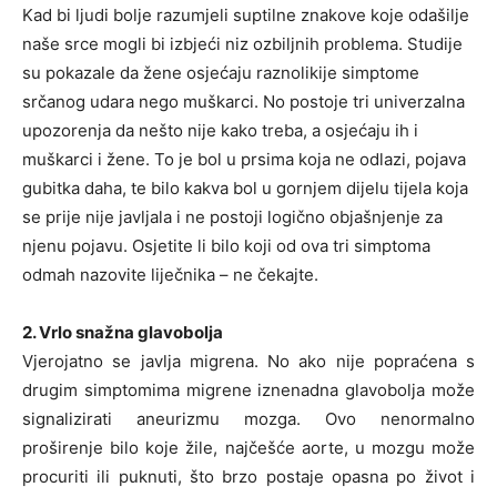
Kad bi ljudi bolje razumjeli suptilne znakove koje odašilje
naše srce mogli bi izbjeći niz ozbiljnih problema. Studije
su pokazale da žene osjećaju raznolikije simptome
srčanog udara nego muškarci. No postoje tri univerzalna
upozorenja da nešto nije kako treba, a osjećaju ih i
muškarci i žene. To je bol u prsima koja ne odlazi, pojava
gubitka daha, te bilo kakva bol u gornjem dijelu tijela koja
se prije nije javljala i ne postoji logično objašnjenje za
njenu pojavu. Osjetite li bilo koji od ova tri simptoma
odmah nazovite liječnika – ne čekajte.
2. Vrlo snažna glavobolja
Vjerojatno se javlja migrena. No ako nije popraćena s
drugim simptomima migrene iznenadna glavobolja može
signalizirati aneurizmu mozga. Ovo nenormalno
proširenje bilo koje žile, najčešće aorte, u mozgu može
procuriti ili puknuti, što brzo postaje opasna po život i