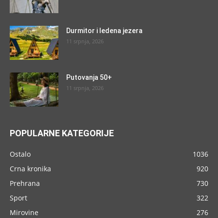
Durmitor i ledena jezera
11 srpnja, 2026
Putovanja 50+
11 srpnja, 2026
POPULARNE KATEGORIJE
Ostalo
1036
Crna kronika
920
Prehrana
730
Sport
322
Mirovine
276