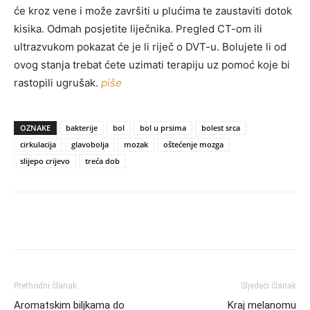
će kroz vene i može završiti u plućima te zaustaviti dotok
kisika. Odmah posjetite liječnika. Pregled CT-om ili
ultrazvukom pokazat će je li riječ o DVT-u. Bolujete li od
ovog stanja trebat ćete uzimati terapiju uz pomoć koje bi
rastopili ugrušak.
piše
OZNAKE
bakterije
bol
bol u prsima
bolest srca
cirkulacija
glavobolja
mozak
oštećenje mozga
slijepo crijevo
treća dob
Prethodni članak
Sljedeći članak
Aromatskim biljkama do
Kraj melanomu