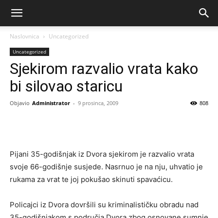
Naslovnica
Uncategorized
Uncategorized
Sjekirom razvalio vrata kako
bi silovao staricu
Objavio
Administrator
-
9 prosinca, 2009
808
Pijani 35-godišnjak iz Dvora sjekirom je razvalio vrata
svoje 66-godišnje susjede. Nasrnuo je na nju, uhvatio je
rukama za vrat te joj pokušao skinuti spavaćicu.
Policajci iz Dvora dovršili su kriminalističku obradu nad
35-godišnjakom s područja Dvora zbog osnovane sumnje