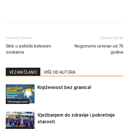
Prethodni članak
Sljedeći članak
Skrb o psihički bolesnim
Nogometni veteran od 70
osobama
godina
VEZANI ČLANCI
VIŠE OD AUTORA
Književnost bez granica!
Uncategorized
Vježbanjem do zdravije i pokretnije
starosti
Uncategorized