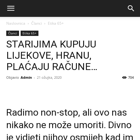
Naslovnica
Članci
Etika 65+
Članci
Etika 65+
STARIJIMA KUPUJU
LIJEKOVE, HRANU,
PLAĆAJU RAČUNE…
Objavio
Admin
-
21 ožujka, 2020
704
Radimo non-stop, ali ovo nas
nikako ne može umoriti. Divno
je vidjeti njihov osmijeh kad im