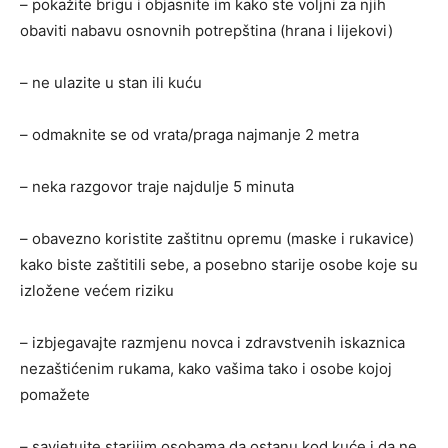
– pokažite brigu i objasnite im kako ste voljni za njih
obaviti nabavu osnovnih potrepština (hrana i lijekovi)
– ne ulazite u stan ili kuću
– odmaknite se od vrata/praga najmanje 2 metra
– neka razgovor traje najdulje 5 minuta
– obavezno koristite zaštitnu opremu (maske i rukavice)
kako biste zaštitili sebe, a posebno starije osobe koje su
izložene većem riziku
– izbjegavajte razmjenu novca i zdravstvenih iskaznica
nezaštićenim rukama, kako vašima tako i osobe kojoj
pomažete
– savjetujte starijim osobama da ostanu kod kuće i da ne