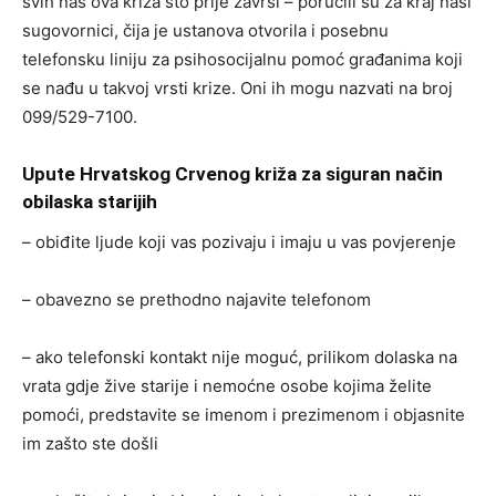
svih nas ova kriza što prije završi – poručili su za kraj naši
sugovornici, čija je ustanova otvorila i posebnu
telefonsku liniju za psihosocijalnu pomoć građanima koji
se nađu u takvoj vrsti krize. Oni ih mogu nazvati na broj
099/529-7100.
Upute Hrvatskog Crvenog križa za siguran način
obilaska starijih
– obiđite ljude koji vas pozivaju i imaju u vas povjerenje
– obavezno se prethodno najavite telefonom
– ako telefonski kontakt nije moguć, prilikom dolaska na
vrata gdje žive starije i nemoćne osobe kojima želite
pomoći, predstavite se imenom i prezimenom i objasnite
im zašto ste došli