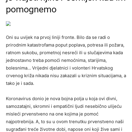
pomognemo
Oni su uvijek na prvoj liniji fronte. Bilo da se radi o
prirodnim katastrofama poput poplava, potresa ili požara,
ratnom sukobu, prometnoj nesreći ili u slučajevima kada
jednostavno treba pomoći nemoćnima, starijima,
bolesnima… Vrijedni djelatnici i volonteri Hrvatskog
crvenog križa nikada nisu zakazali u kriznim situacijama, a
tako je i sada.
Koronavirus donio je nova bojna polja u koja ovi divni,
samozatajni, skromni i empatični ljudi nesebično ulijeću
misleći prvenstveno na one kojima je pomoć
najpotrebnija. A, to su u ovom trenutku prvenstveno naši
sugrađani treće životne dobi, napose oni koji žive sami i