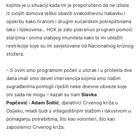
kojima je u situaciji kada im je preporučeno da ne izlaze
iz svojih domova teško obaviti svakodnevnu nabavku i
opskrbu kako hranom i drugim kućanskim potrepštinama
tako i lijekovima… HCK je zato pokrenuo program pomoći
starijima i onima slabijeg imuniteta kako bi im ublažili
restrikcije koje su im savjetovane od Nacionalnog kriznog
stožera.
– S ovim smo programom počeli u utorak i u protekla dva
dana imali smo devet intervencija kojima smo našim
sugrađanima pomogli riješiti neke dnevne obveze koje
oni sada ne mogu – kazali su nam
Slavka
Popčević
i
Adam Šoltić
, djelatnici Crvenog križa u
Osijeku, mladi ljudi s višegodišnjim stažom i iskustvom u
pomaganju potrebitima, što kao volonteri, što kao
zaposlenici Crvenog križa.