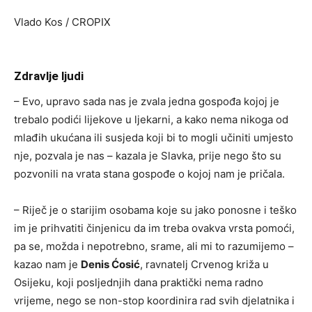
Vlado Kos / CROPIX
Zdravlje ljudi
– Evo, upravo sada nas je zvala jedna gospođa kojoj je
trebalo podići lijekove u ljekarni, a kako nema nikoga od
mlađih ukućana ili susjeda koji bi to mogli učiniti umjesto
nje, pozvala je nas – kazala je Slavka, prije nego što su
pozvonili na vrata stana gospođe o kojoj nam je pričala.
– Riječ je o starijim osobama koje su jako ponosne i teško
im je prihvatiti činjenicu da im treba ovakva vrsta pomoći,
pa se, možda i nepotrebno, srame, ali mi to razumijemo –
kazao nam je
Denis Ćosić
, ravnatelj Crvenog križa u
Osijeku, koji posljednjih dana praktički nema radno
vrijeme, nego se non-stop koordinira rad svih djelatnika i