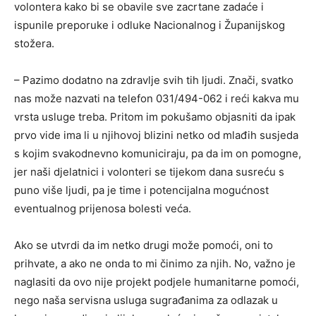
volontera kako bi se obavile sve zacrtane zadaće i
ispunile preporuke i odluke Nacionalnog i Županijskog
stožera.
– Pazimo dodatno na zdravlje svih tih ljudi. Znači, svatko
nas može nazvati na telefon 031/494-062 i reći kakva mu
vrsta usluge treba. Pritom im pokušamo objasniti da ipak
prvo vide ima li u njihovoj blizini netko od mlađih susjeda
s kojim svakodnevno komuniciraju, pa da im on pomogne,
jer naši djelatnici i volonteri se tijekom dana susreću s
puno više ljudi, pa je time i potencijalna mogućnost
eventualnog prijenosa bolesti veća.
Ako se utvrdi da im netko drugi može pomoći, oni to
prihvate, a ako ne onda to mi činimo za njih. No, važno je
naglasiti da ovo nije projekt podjele humanitarne pomoći,
nego naša servisna usluga sugrađanima za odlazak u