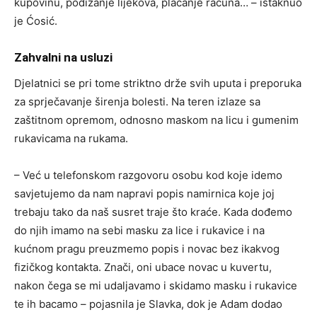
kupovinu, podizanje lijekova, plaćanje računa… – istaknuo
je Ćosić.
Zahvalni na usluzi
Djelatnici se pri tome striktno drže svih uputa i preporuka
za sprječavanje širenja bolesti. Na teren izlaze sa
zaštitnom opremom, odnosno maskom na licu i gumenim
rukavicama na rukama.
– Već u telefonskom razgovoru osobu kod koje idemo
savjetujemo da nam napravi popis namirnica koje joj
trebaju tako da naš susret traje što kraće. Kada dođemo
do njih imamo na sebi masku za lice i rukavice i na
kućnom pragu preuzmemo popis i novac bez ikakvog
fizičkog kontakta. Znači, oni ubace novac u kuvertu,
nakon čega se mi udaljavamo i skidamo masku i rukavice
te ih bacamo – pojasnila je Slavka, dok je Adam dodao