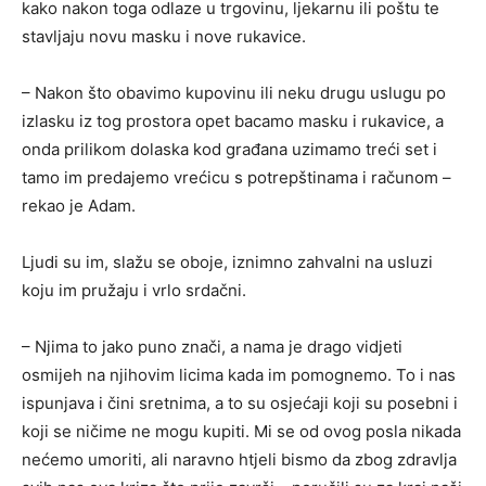
kako nakon toga odlaze u trgovinu, ljekarnu ili poštu te
stavljaju novu masku i nove rukavice.
– Nakon što obavimo kupovinu ili neku drugu uslugu po
izlasku iz tog prostora opet bacamo masku i rukavice, a
onda prilikom dolaska kod građana uzimamo treći set i
tamo im predajemo vrećicu s potrepštinama i računom –
rekao je Adam.
Ljudi su im, slažu se oboje, iznimno zahvalni na usluzi
koju im pružaju i vrlo srdačni.
– Njima to jako puno znači, a nama je drago vidjeti
osmijeh na njihovim licima kada im pomognemo. To i nas
ispunjava i čini sretnima, a to su osjećaji koji su posebni i
koji se ničime ne mogu kupiti. Mi se od ovog posla nikada
nećemo umoriti, ali naravno htjeli bismo da zbog zdravlja