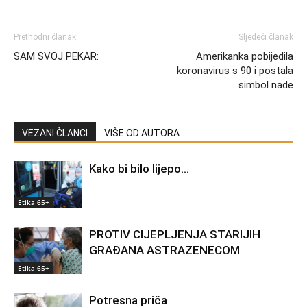
Prethodni članak
Sljedeći članak
SAM SVOJ PEKAR:
Amerikanka pobijedila
koronavirus s 90 i postala
simbol nade
VEZANI ČLANCI
VIŠE OD AUTORA
Kako bi bilo lijepo…
Etika 65+
PROTIV CIJEPLJENJA STARIJIH
GRAĐANA ASTRAZENECOM
Etika 65+
Potresna priča