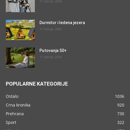
11 srpnja, 2026
Durmitor i ledena jezera
11 srpnja, 2026
Putovanja 50+
11 srpnja, 2026
POPULARNE KATEGORIJE
Ostalo
1036
Crna kronika
920
Prehrana
730
Sport
322