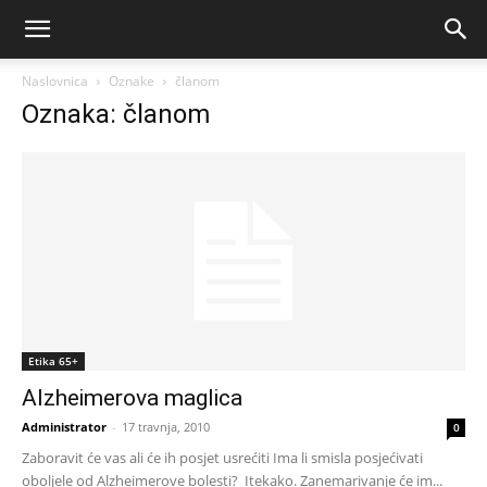
Naslovnica
Oznake
članom
Oznaka: članom
Etika 65+
Alzheimerova maglica
Administrator
-
17 travnja, 2010
0
Zaboravit će vas ali će ih posjet usrećiti Ima li smisla posjećivati
oboljele od Alzheimerove bolesti? Itekako. Zanemarivanje će im...